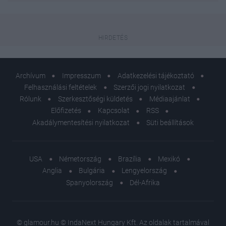
Archívum
Impresszum
Adatkezelési tájékoztató
Felhasználási feltételek
Szerzői jogi nyilatkozat
Rólunk
Szerkesztőségi küldetés
Médiaajánlat
Előfizetés
Kapcsolat
RSS
Akadálymentesítési nyilatkozat
Süti beállítások
USA
Németország
Brazília
Mexikó
Anglia
Bulgária
Lengyelország
Spanyolország
Dél-Afrika
© glamour.hu © IndaNext Hungary Kft. Az oldalak tartalmával