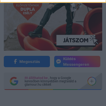
Küldés
Megosztás
Messengeren
Itt állíthatod be
, hogy a Google
keresőben könnyebben megtaláld a
glamour.hu cikkeit