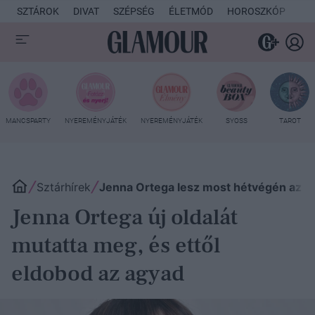
SZTÁROK
DIVAT
SZÉPSÉG
ÉLETMÓD
HOROSZKÓP
KU
MANCSPARTY
NYEREMÉNYJÁTÉK
NYEREMÉNYJÁTÉK
SYOSS
TAROT
Sztárhírek
Jenna Ortega lesz most hétvégén az SNL 
Jenna Ortega új oldalát
mutatta meg, és ettől
eldobod az agyad