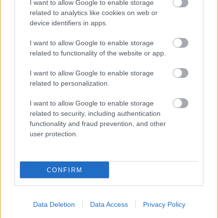
I want to allow Google to enable storage
Selena Gomez gyerekkori fotójával és
related to analytics like cookies on web or
elgondolkodtató sorokkal üzent a világnak
device identifiers in apps.
A királyi család halálra sértette Meghan Markle-t
I want to allow Google to enable storage
és Harry herceget
related to functionality of the website or app.
Austin Butler egy pillanat alatt lett Oscar-jelölt A-
listás színész – de mit csinált korábban?
I want to allow Google to enable storage
related to personalization.
I want to allow Google to enable storage
related to security, including authentication
functionality and fraud prevention, and other
user protection.
CONFIRM
Data Deletion
Data Access
Privacy Policy