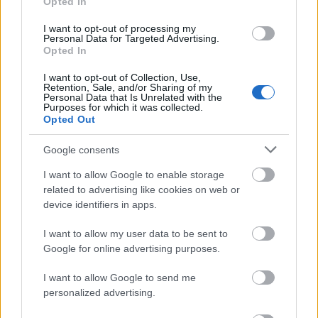
Opted In
I want to opt-out of processing my
Personal Data for Targeted Advertising.
Elsöprő siker lett
Opted In
Az ominózus táncot a
Wednesday
4. epizódjában
I want to opt-out of Collection, Use,
Retention, Sale, and/or Sharing of my
láthatjuk, amely a The Cramps 1981-es „Goo Goo
Personal Data that Is Unrelated with the
Purposes for which it was collected.
Muck” című dalára készült, és maga a színésznő
Opted Out
koreografálta. Miután a műsor a Netflix egyik
legnépszerűbb sorozatává vált, a táncjelenet
Google consents
mondhatni önálló életre kelt, amelyben a TikTok is
I want to allow Google to enable storage
hatalmas szerepet játszott, hiszen Lady Gaga
related to advertising like cookies on web or
"Bloody Mary” című dalát emelte égi magaslatokba -
device identifiers in apps.
nem csoda hát, hogy az SNL promó videójában is
erre a dalra lendült mozgásba végül a gyönyörű
I want to allow my user data to be sent to
színésznő.
Google for online advertising purposes.
Friss, ropogós sztárhíreink
I want to allow Google to send me
personalized advertising.
a nagyvilágból: