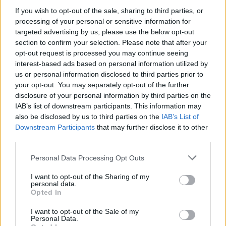
amiért a fél világ rajong.
If you wish to opt-out of the sale, sharing to third parties, or
processing of your personal or sensitive information for
targeted advertising by us, please use the below opt-out
section to confirm your selection. Please note that after your
opt-out request is processed you may continue seeing
interest-based ads based on personal information utilized by
us or personal information disclosed to third parties prior to
your opt-out. You may separately opt-out of the further
disclosure of your personal information by third parties on the
IAB’s list of downstream participants. This information may
also be disclosed by us to third parties on the
IAB’s List of
Downstream Participants
that may further disclose it to other
third parties.
Please note that this website/app uses one or more Google
Personal Data Processing Opt Outs
services and may gather and store information including but
not limited to your visit or usage behaviour. You may click to
I want to opt-out of the Sharing of my
personal data.
grant or deny consent to Google and its third-party tags to
Opted In
Jenna Ortega ruháját összetollazta
use your data for below specified purposes in below Google
egy rajongó, de a szeme se rebbent a
consent section.
I want to opt-out of the Sale of my
Personal Data.
vörös szőnyegen