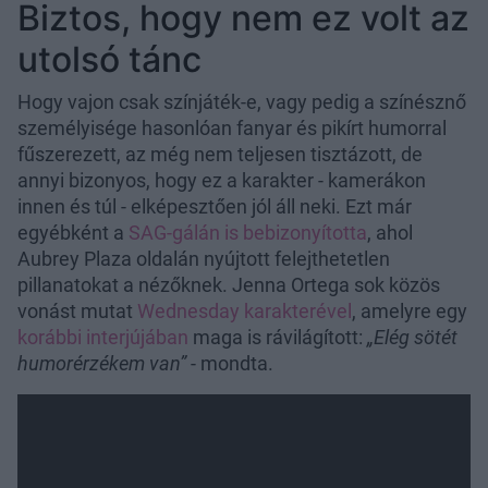
Biztos, hogy nem ez volt az
utolsó tánc
Hogy vajon csak színjáték-e, vagy pedig a színésznő
személyisége hasonlóan fanyar és pikírt humorral
fűszerezett, az még nem teljesen tisztázott, de
annyi bizonyos, hogy ez a karakter - kamerákon
innen és túl - elképesztően jól áll neki. Ezt már
egyébként a
SAG-gálán is bebizonyította
, ahol
Aubrey Plaza oldalán nyújtott felejthetetlen
pillanatokat a nézőknek. Jenna Ortega sok közös
vonást mutat
Wednesday karakterével
, amelyre egy
korábbi interjújában
maga is rávilágított:
„Elég sötét
humorérzékem van”
- mondta.