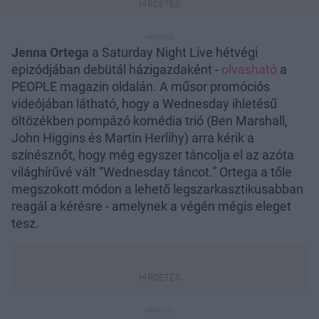
Jenna Ortega
a Saturday Night Live hétvégi
epizódjában debütál házigazdaként -
olvasható
a
PEOPLE magazin oldalán. A műsor promóciós
videójában látható, hogy a Wednesday ihletésű
öltözékben pompázó komédia trió (Ben Marshall,
John Higgins és Martin Herlihy) arra kérik a
színésznőt, hogy még egyszer táncolja el az azóta
világhírűvé vált “Wednesday táncot.” Ortega a tőle
megszokott módon a lehető legszarkasztikusabban
reagál a kérésre - amelynek a végén mégis eleget
tesz.