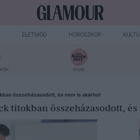
ÉLETMÓD
HOROSZKÓP
KULTÚ
ÁTÉK
SYOSS
okban összeházasodott, és nem is akárhol
ck titokban összeházasodott, és