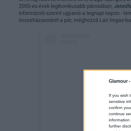
2000-es évek legikonikusabb párosában,
Jennif
információi szerint ugyanis a tegnapi napon - t
összeházasodott a pár, méghozzá Las Vegas-ban
Glamour 
If you wish 
sensitive in
confirm you
continue se
information 
further disc