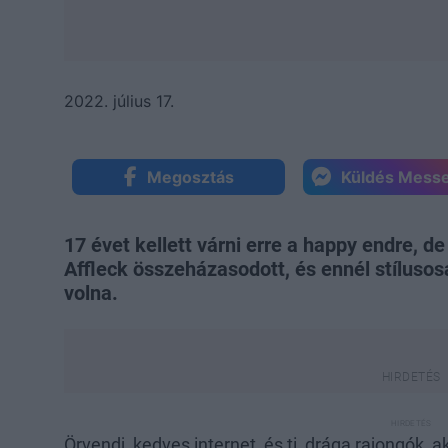
2022. július 17.
Megosztás
Küldés Mess
17 évet kellett várni erre a happy endre, 
Affleck összeházasodott, és ennél stílusos
volna.
Örvendj, kedves internet, és ti, drága rajongók, a