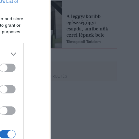
B’s List of
A leggyakoribb
er and store
egészségügyi
to grant or
csapda, amibe nők
ed purposes
ezrei lépnek bele
Támogatott Tartalom