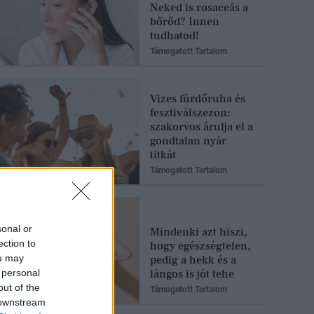
Neked is rosaceás a
bőrőd? Innen
tudhatod!
Támogatott Tartalom
Vizes fürdőruha és
fesztiválszezon:
szakorvos árulja el a
gondtalan nyár
titkát
Támogatott Tartalom
sonal or
Mindenki azt hiszi,
ection to
hogy egészségtelen,
ou may
pedig a hekk és a
 personal
lángos is jót tehe
out of the
Támogatott Tartalom
 downstream