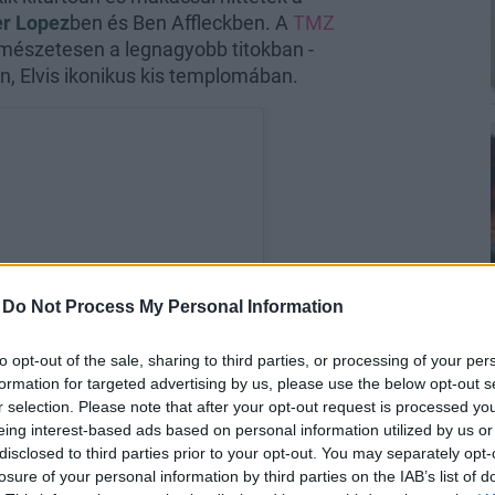
er Lopez
ben és Ben Affleckben. A
TMZ
ermészetesen a legnagyobb titokban -
, Elvis ikonikus kis templomában.
-
Do Not Process My Personal Information
to opt-out of the sale, sharing to third parties, or processing of your per
formation for targeted advertising by us, please use the below opt-out s
r selection. Please note that after your opt-out request is processed y
eing interest-based ads based on personal information utilized by us or
disclosed to third parties prior to your opt-out. You may separately opt-
losure of your personal information by third parties on the IAB’s list of