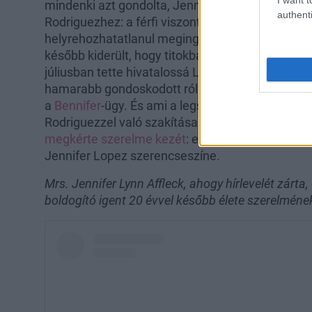
mindenki azt gondolta, Jennifer Lopez hozzámeg
authenti
Rodriguezhez: a férfi viszont állítólag félrelépe
helyrehozhatatlanul megingott, így végül a szak
később kiderült, hogy titokban
újra találkozgatna
júliusban tette hivatalossá Lopez Instagram-olda
hamarabb gondoskodott róla (miután ő a család 
a
Bennifer
-ügy. És ami a legszebb az egészben: 
Rodriguezzel való szakítása után jött az örömhír
megkérte szerelme kezét
: ezúttal egy különleg
Jennifer Lopez szerencseszíne.
Mrs. Jennifer Lynn Affleck, ahogy hírlevelét zárta
boldogító igent 20 évvel később élete szerelmén