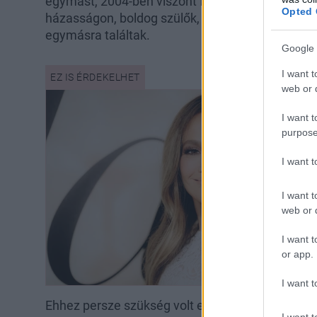
egymást, 2004-ben viszont felbontották azt. Az
Opted 
házasságon, boldog szülők, és 17 évnek kellett elt
egymásra találtak.
Google 
I want t
web or d
I want t
purpose
I want 
I want t
web or d
I want t
or app.
I want t
Ehhez persze szükség volt egy fájdalmas szakítás
I want t