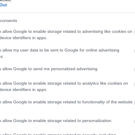
óta mindketten túl vannak egy-egy
Out
elnie, mire - mesébe illően - újra
consents
o allow Google to enable storage related to advertising like cookies on
evice identifiers in apps.
o allow my user data to be sent to Google for online advertising
s.
to allow Google to send me personalized advertising.
o allow Google to enable storage related to analytics like cookies on
Jennifer Lopez
evice identifiers in apps.
ruhájának az üzenete
egyértelmű: Vegyél el,
o allow Google to enable storage related to functionality of the website
Ben Affleck!
o allow Google to enable storage related to personalization.
ra is, hiszen tavaly év elején még
o allow Google to enable storage related to security, including