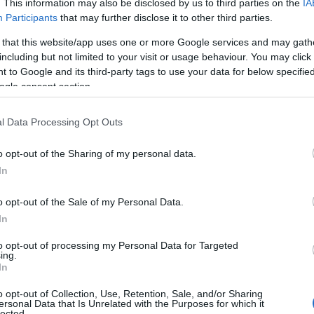
. This information may also be disclosed by us to third parties on the
IA
Participants
that may further disclose it to other third parties.
 that this website/app uses one or more Google services and may gath
including but not limited to your visit or usage behaviour. You may click 
 to Google and its third-party tags to use your data for below specifi
ogle consent section.
l Data Processing Opt Outs
o opt-out of the Sharing of my personal data.
In
o opt-out of the Sale of my Personal Data.
In
to opt-out of processing my Personal Data for Targeted
ing.
In
o opt-out of Collection, Use, Retention, Sale, and/or Sharing
e, egy évvel később el is jegyezték
ersonal Data that Is Unrelated with the Purposes for which it
lected.