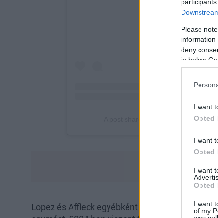
participants
Downstream 
Please note
information 
deny consent
in below Go
Persona
I want t
Opted 
I want t
Opted 
I want 
Advertis
Opted 
I want t
Lopez és Affleck egyébként 2001-ben jöttek össz
of my P
was col