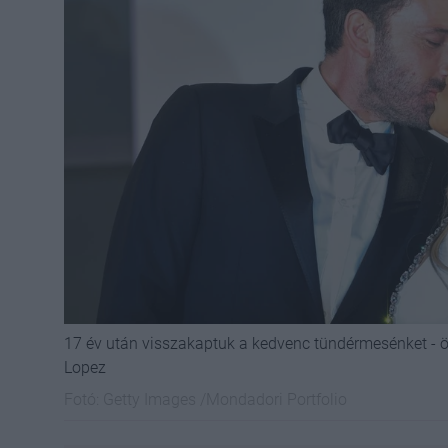
17 év után visszakaptuk a kedvenc tündérmesénket - ö
Lopez
Fotó:
Getty Images /Mondadori Portfolio