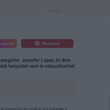
engeren
Pinterest
de megérte: Jennifer Lopez és Ben
abb helyszínt nem is választhattak
kik kitartóan és makacsul hittetek a