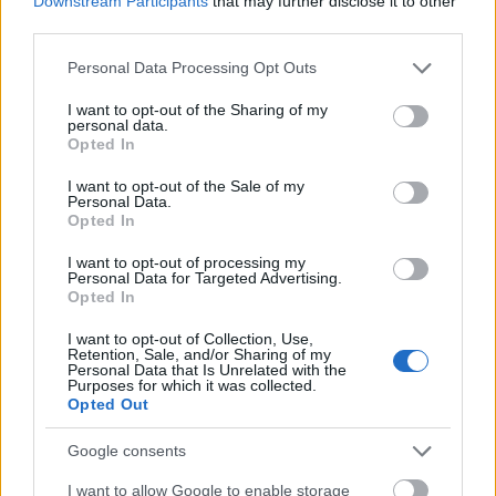
Downstream Participants
that may further disclose it to other
third parties.
Please note that this website/app uses one or more Google
Personal Data Processing Opt Outs
services and may gather and store information including but
not limited to your visit or usage behaviour. You may click to
I want to opt-out of the Sharing of my
personal data.
grant or deny consent to Google and its third-party tags to
Opted In
use your data for below specified purposes in below Google
consent section.
I want to opt-out of the Sale of my
Personal Data.
Opted In
I want to opt-out of processing my
Personal Data for Targeted Advertising.
Opted In
I want to opt-out of Collection, Use,
Retention, Sale, and/or Sharing of my
Personal Data that Is Unrelated with the
Purposes for which it was collected.
Opted Out
Google consents
I want to allow Google to enable storage