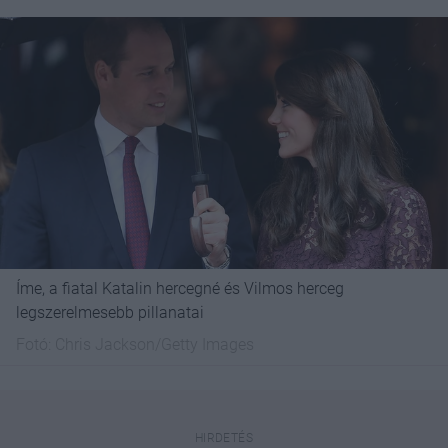
Íme, a fiatal Katalin hercegné és Vilmos herceg
legszerelmesebb pillanatai
Fotó:
Chris Jackson/Getty Images