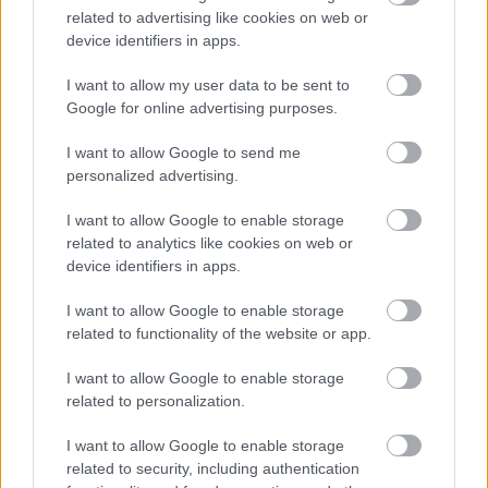
related to advertising like cookies on web or
device identifiers in apps.
I want to allow my user data to be sent to
Ezeket olvastad már?
Google for online advertising purposes.
I want to allow Google to send me
Ő itt Polgár Judit ritkán látott férje, 26 éve vannak
personalized advertising.
egymás mellett jóban-rosszban
I want to allow Google to enable storage
Nem kell milliárdosnak lenned, hogy lassítsd az
related to analytics like cookies on web or
öregedést – Amerikában élő biológus árulta el a
device identifiers in apps.
hosszú élet titkát
I want to allow Google to enable storage
Russell Crowe nemcsak rengeteget fogyott, de
related to functionality of the website or app.
brutálisan ki is gyúrta magát
Billie Eilish-ra szinte rá sem ismerünk, elképesztő
I want to allow Google to enable storage
related to personalization.
átalakuláson esett át az énekesnő
Egyetlen kattintással látható, mennyi
I want to allow Google to enable storage
FEMINA
related to security, including authentication
áramot fogyaszt Magyarország: megdöbbentő