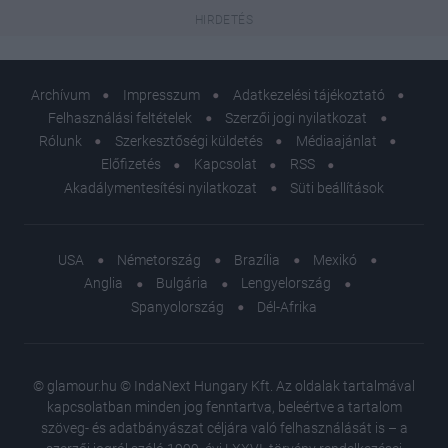
Archívum
Impresszum
Adatkezelési tájékoztató
Felhasználási feltételek
Szerzői jogi nyilatkozat
Rólunk
Szerkesztőségi küldetés
Médiaajánlat
Előfizetés
Kapcsolat
RSS
Akadálymentesítési nyilatkozat
Süti beállítások
USA
Németország
Brazília
Mexikó
Anglia
Bulgária
Lengyelország
Spanyolország
Dél-Afrika
© glamour.hu © IndaNext Hungary Kft. Az oldalak tartalmával
kapcsolatban minden jog fenntartva, beleértve a tartalom
szöveg- és adatbányászat céljára való felhasználását is – a