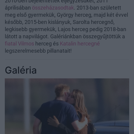
2010-ben bejelentették eljegyzésüket, 2011
áprilisában
összeházasodtak
. 2013-ban született
meg első gyermekük, György herceg, majd két évvel
később, 2015-ben kislányuk, Sarolta hercegnő,
legkisebb gyermekük, Lajos herceg pedig 2018-ban
látott a napvilágot. Galériánkban összegyűjtöttük a
fiatal Vilmos
herceg és
Katalin hercegné
legszerelmesebb pillanatait!
Galéria