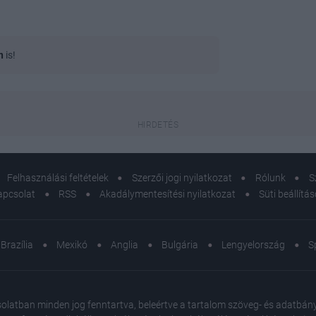
n
is!
Felhasználási feltételek
Szerzői jogi nyilatkozat
Rólunk
S
apcsolat
RSS
Akadálymentesítési nyilatkozat
Süti beállítá
Brazília
Mexikó
Anglia
Bulgária
Lengyelország
S
atban minden jog fenntartva, beleértve a tartalom szöveg- és adatbányász