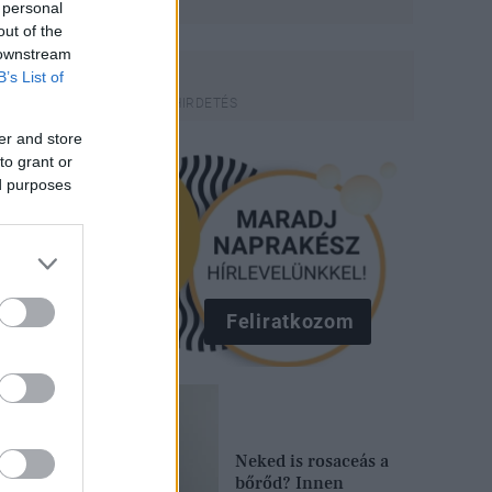
 personal
out of the
 downstream
B’s List of
er and store
to grant or
ed purposes
Feliratkozom
Neked is rosaceás a
bőrőd? Innen