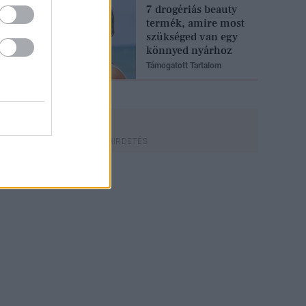
7 drogériás beauty
termék, amire most
szükséged van egy
könnyed nyárhoz
Támogatott Tartalom