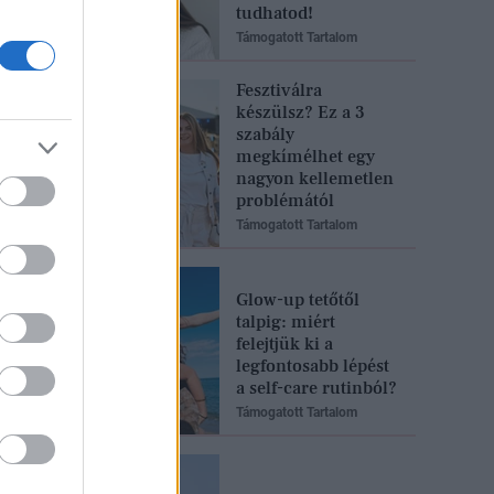
tudhatod!
Támogatott Tartalom
Fesztiválra
készülsz? Ez a 3
szabály
megkímélhet egy
nagyon kellemetlen
problémától
Támogatott Tartalom
Glow-up tetőtől
talpig: miért
felejtjük ki a
legfontosabb lépést
a self-care rutinból?
Támogatott Tartalom