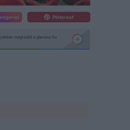
sengeren
Pinterest
nyebben megtaláld a glamour.hu