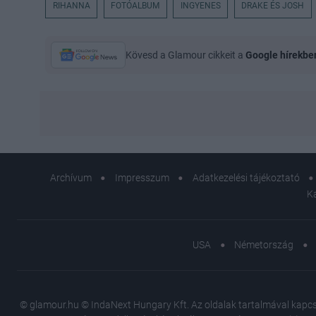
RIHANNA
FOTÓALBUM
INGYENES
DRAKE ÉS JOSH
Kövesd a Glamour cikkeit a
Google hírekbe
Archívum
Impresszum
Adatkezelési tájékoztató
K
USA
Németország
© glamour.hu © IndaNext Hungary Kft. Az oldalak tartalmával kapcsol