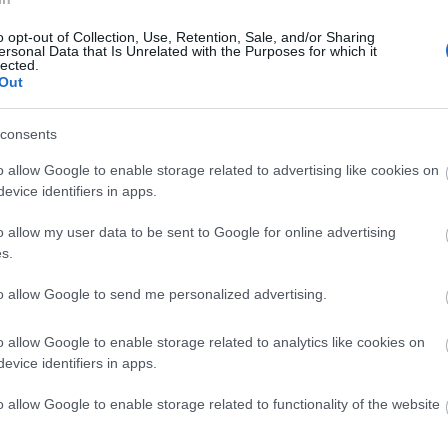
jes egészében, ingyen letölthető az
o opt-out of Collection, Use, Retention, Sale, and/or Sharing
ersonal Data that Is Unrelated with the Purposes for which it
lected.
i stúdiólemezt, habár jelent meg
Out
 nem kapott helyet az így összesen
 elején grandiózus és
brutális klippel
consents
én videóval párosított American Oxygen,
ödésével készült FourFiveSeconds.
o allow Google to enable storage related to advertising like cookies on
evice identifiers in apps.
o allow my user data to be sent to Google for online advertising
s.
to allow Google to send me personalized advertising.
 a futurisztikus hip-hop rigmusokkal és
frissen megjelent kislemezzel Drake,
o allow Google to enable storage related to analytics like cookies on
 tavaly megjelent Currents című
evice identifiers in apps.
o allow Google to enable storage related to functionality of the website
//rihanna.tidal.com/redeem/?