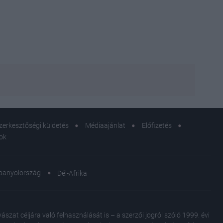
zerkesztőségi küldetés
Médiaajánlat
Előfizetés
sok
panyolország
Dél-Afrika
Patak
igyek
kihoz
at céljára való felhasználását is – a szerzői jogról szóló 1999. évi