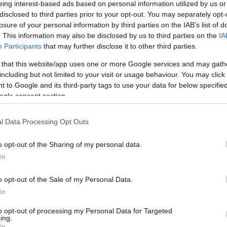
eing interest-based ads based on personal information utilized by us or
disclosed to third parties prior to your opt-out. You may separately opt-
losure of your personal information by third parties on the IAB’s list of
. This information may also be disclosed by us to third parties on the
IA
Participants
that may further disclose it to other third parties.
 that this website/app uses one or more Google services and may gath
engeren
Pinterest
including but not limited to your visit or usage behaviour. You may click 
 to Google and its third-party tags to use your data for below specifi
ogle consent section.
ma körül rengeteg volt a
enki, hogy az Anti megjelenjen
.
l Data Processing Opt Outs
o opt-out of the Sharing of my personal data.
In
o opt-out of the Sale of my Personal Data.
In
 a Work Drake közreműködésével,
észetesen azonnal el is tűntették,
to opt-out of processing my Personal Data for Targeted
 ha már ennyit kellett várni a
ing.
In