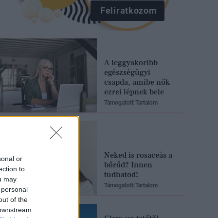
Feliratkozom
A leggyakoribb
egészségügyi
csapda, amibe nők
ezrei lépnek bele
Támogatott Tartalom
Neked is rosaceás a
sonal or
bőrőd? Innen
ection to
tudhatod!
ou may
Támogatott Tartalom
 personal
out of the
 downstream