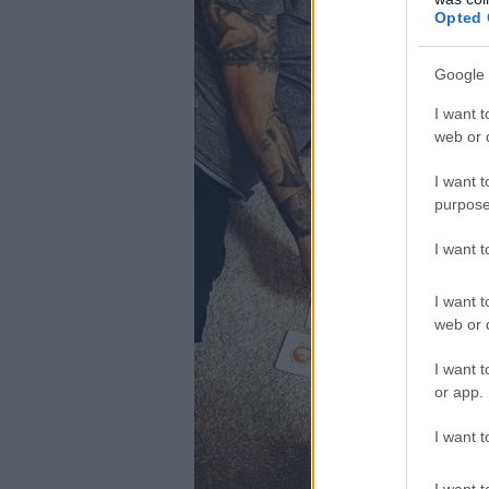
Opted 
Google 
I want t
web or d
I want t
purpose
I want 
I want t
web or d
I want t
or app.
I want t
I want t