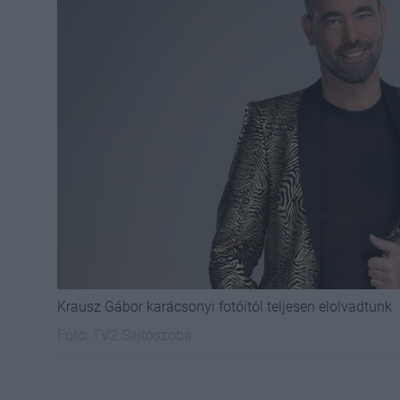
Krausz Gábor karácsonyi fotóitól teljesen elolvadtunk
Fotó:
TV2 Sajtószoba