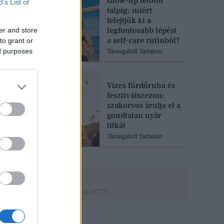
Glow-up tetőtől
B’s List of
talpig: miért
felejtjük ki a
legfontosabb lépést
er and store
a self-care rutinból?
to grant or
ed purposes
Támogatott Tartalom
Vizes fürdőruha és
fesztiválszezon:
szakorvos árulja el a
gondtalan nyár
titkát
Támogatott Tartalom