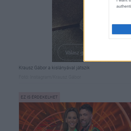
authenti
Krausz Gábor a kislányával játszik
Fotó:
Instagram/Krausz Gábor