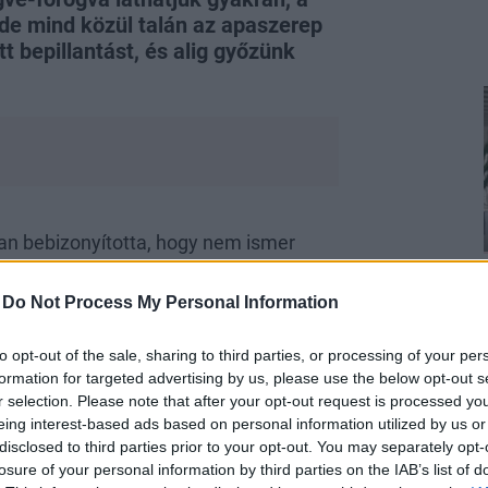
 de mind közül talán az apaszerep
t bepillantást, és alig győzünk
n bebizonyította, hogy nem ismer
r belopták magukat a nézők szívébe,
 járó kupát. A sok-sok
táncpróba
-
Do Not Process My Personal Information
: a kislányára.
to opt-out of the sale, sharing to third parties, or processing of your per
formation for targeted advertising by us, please use the below opt-out s
r selection. Please note that after your opt-out request is processed y
eing interest-based ads based on personal information utilized by us or
disclosed to third parties prior to your opt-out. You may separately opt-
losure of your personal information by third parties on the IAB’s list of
„Amikor tudok, vele vagyok és közös