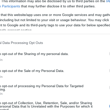
. This information may also be disclosed by us to third parties on the
IA
unk, a nagyszülők segítsége nélkül
Participants
that may further disclose it to other third parties.
ad, az az első dolgom, hogy szaladok
 that this website/app uses one or more Google services and may gath
d visszaáll a régi rendszer, ez most egy
including but not limited to your visit or usage behaviour. You may click 
már velem próbára is.”
 to Google and its third-party tags to use your data for below specifi
arácsonyi fotókat
ogle consent section.
l Data Processing Opt Outs
társéf az ünnepek alatt már teljes
o opt-out of the Sharing of my personal data.
agramon egy elképesztően aranyos
apa-
In
inek, amin Hannarózával együtt
o opt-out of the Sale of my Personal Data.
In
to opt-out of processing my Personal Data for Targeted
ing.
In
o opt-out of Collection, Use, Retention, Sale, and/or Sharing
ersonal Data that Is Unrelated with the Purposes for which it
lected.