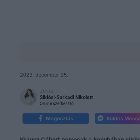
2023. december 25.
Szöveg:
Siklósi-Sarkadi Nikolett
Online szerkesztő
Megosztás
Küldés Mess
Krausz Gábort nemcsak a konyhában sürögv