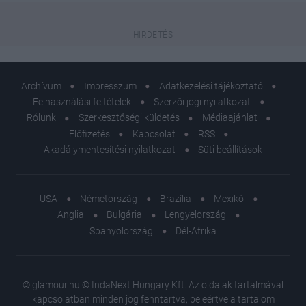
Archívum
Impresszum
Adatkezelési tájékoztató
Felhasználási feltételek
Szerzői jogi nyilatkozat
Rólunk
Szerkesztőségi küldetés
Médiaajánlat
Előfizetés
Kapcsolat
RSS
Akadálymentesítési nyilatkozat
Süti beállítások
USA
Németország
Brazília
Mexikó
Anglia
Bulgária
Lengyelország
Spanyolország
Dél-Afrika
© glamour.hu © IndaNext Hungary Kft. Az oldalak tartalmával
kapcsolatban minden jog fenntartva, beleértve a tartalom