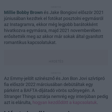
Millie Bobby Brown
és Jake Bongiovi először 2021
júniusában kezdtek el fotókat posztolni egymásról
az Instagramra, ekkor még legjobb barátokként
hivatkozva egymásra, majd 2021 novemberében
erősítették meg az akkor már sokak által gyanított
romantikus kapcsolatukat.
Az Emmy-jelölt színésznő és Jon Bon Jovi szívtipró
fia először 2022 márciusában debütáltak egy
párként a BAFTA-díjátadó vörös szőnyegén. A
Stranger Things sztárja nemrég egy interjúban pedig
azt is elárulta,
hogyan kezdődött a kapcsolatuk
.