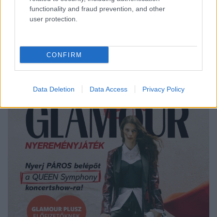
Harry herceg vissza akarja kapni az apját, és
functionality and fraud prevention, and other
ezért bármit megtenne
user protection.
Mentőhelikopterrel szállították kórházba a
Marvel színészét, Jeremy Rennert
Nagy Ervin családi fotója már most megnyerte
CONFIRM
2023-at
Data Deletion
Data Access
Privacy Policy