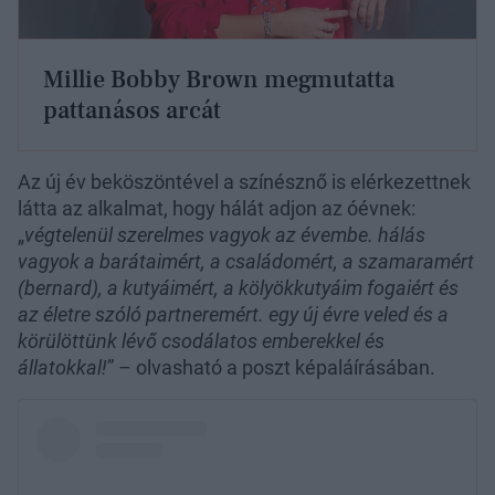
Millie Bobby Brown megmutatta
pattanásos arcát
Az új év beköszöntével a színésznő is elérkezettnek
látta az alkalmat, hogy hálát adjon az óévnek:
„
végtelenül szerelmes vagyok az évembe. hálás
vagyok a barátaimért, a családomért, a szamaramért
(bernard), a kutyáimért, a kölyökkutyáim fogaiért és
az életre szóló partneremért. egy új évre veled és a
körülöttünk lévő csodálatos emberekkel és
állatokkal!
” – olvasható a poszt képaláírásában.