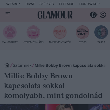
SZTÁROK
DIVAT
SZÉPSÉG
ÉLETMÓD
HOROSZKÓP
KU
MANCSPARTY
NYEREMÉNYJÁTÉK
NYEREMÉNYJÁTÉK
SYOSS
TAROT
Sztárhírek
Millie Bobby Brown kapcsolata sokkal 
Millie Bobby Brown
kapcsolata sokkal
komolyabb, mint gondolnád