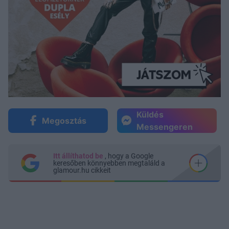
Küldés
Megosztás
Messengeren
Itt állíthatod be
, hogy a Google
keresőben könnyebben megtaláld a
glamour.hu cikkeit