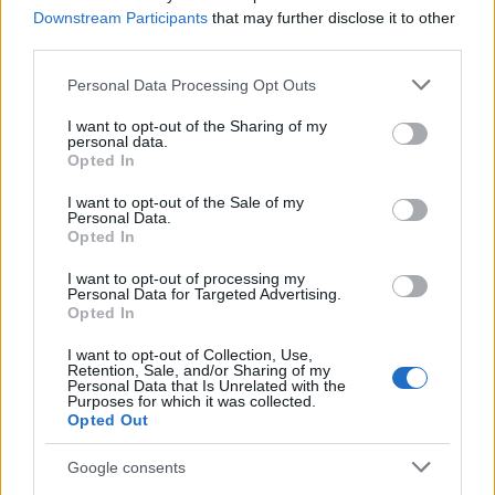
Downstream Participants
that may further disclose it to other
third parties.
Millie Bobby Brown
fantasztikus időszakot tudhat
Please note that this website/app uses one or more Google
maga mögött. 2019-ben indított florence by mills
Personal Data Processing Opt Outs
services and may gather and store information including but
nevű márkája – amelynek feltett szándéka, hogy
not limited to your visit or usage behaviour. You may click to
I want to opt-out of the Sharing of my
tudatos bőrápolásra tanítsa a Z generációt –, 2022-
personal data.
grant or deny consent to Google and its third-party tags to
Opted In
ben egy
divatkollekcióval is bővült
. 2023 minden
use your data for below specified purposes in below Google
bizonnyal csodás meglepetéseket tartogat még
consent section.
I want to opt-out of the Sale of my
számunkra a tehetséges üzletasszonytól.
Personal Data.
Opted In
I want to opt-out of processing my
Personal Data for Targeted Advertising.
Opted In
I want to opt-out of Collection, Use,
Retention, Sale, and/or Sharing of my
Personal Data that Is Unrelated with the
Purposes for which it was collected.
Opted Out
Google consents