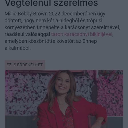
Végtelenül szerelmes
Millie Bobby Brown 2022 decemberében úgy
döntött, hogy nem kér a hidegből és trópusi
környezetben ünnepelte a karácsonyt szerelmével,
ráadásul valósággal
tarolt karácsonyi bikinijével
,
amelyben köszöntötte követőit az ünnep
alkalmából.