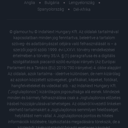
Anglia
Bulgária
Lengyelország
Spanyolország
Dél-Afrika
© glamour.hu © IndaNext Hungary Kft. Az oldalak tartalmával
kapcsolatban minden jog fenntartva, beleértve a tartalom
szöveg- és adatbányászat céljára való felhasználását is – a
szerzői jogról szóló 1999. évi LXXVI. törvény rendelkezései
értelmében a törvény 35/A. § (1) paragrafusa és a digitális
szolgáltatások piacairól szóló európai irányelv (Az Európai
Parlament és a Tanács (EU) 2019/790 Irányelve) 4. cikke alapján!
Az oldalak, azok tartalma - ideértve különösen, de nem kizárólag
az azokon közzétett szövegeket, grafikákat, képeket, fotókat,
hangfelvételeket és videókat stb. - az IndaNext Hungary Kft.
("Jogtulajdonos") kizárólagos jogosultsága alá esnek. Mindezek
minden és bármely felhasználása csak a Jogtulajdonos előzetes
írásbeli hozzájárulásával lehetséges. Az oldalról kivezető linkeken
elérhető tartalmakért a Jogtulajdonos semmilyen felelősséget,
helytállást nem vállal. A Jogtulajdonos pontos és hiteles
A női te
információk közlésére, tájékoztatás megadására törekszik, de a
megelőz
közlésből, tájékoztatásból fakadó esetleges károkért