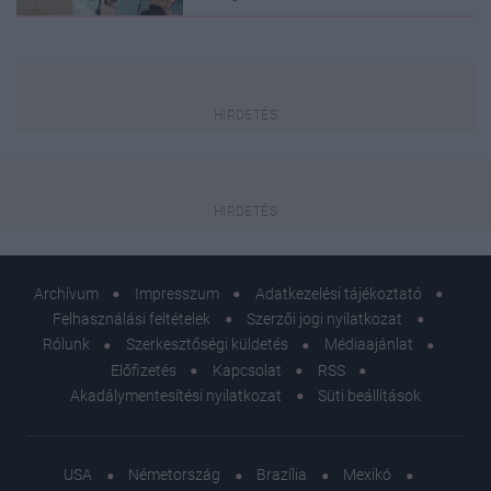
Archívum
Impresszum
Adatkezelési tájékoztató
Felhasználási feltételek
Szerzői jogi nyilatkozat
Rólunk
Szerkesztőségi küldetés
Médiaajánlat
Előfizetés
Kapcsolat
RSS
Akadálymentesítési nyilatkozat
Süti beállítások
USA
Németország
Brazília
Mexikó