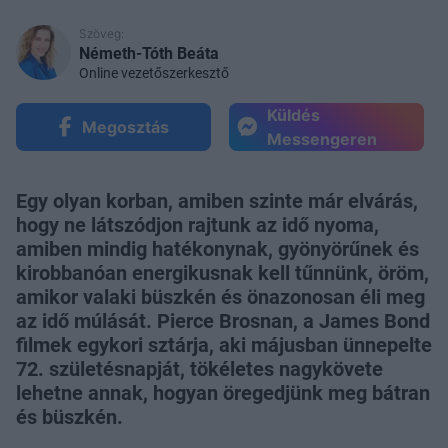
Szöveg:
Németh-Tóth Beáta
Online vezetőszerkesztő
Küldés
Megosztás
Messengeren
Egy olyan korban, amiben szinte már elvárás,
hogy ne látszódjon rajtunk az idő nyoma,
amiben mindig hatékonynak, gyönyörűnek és
kirobbanóan energikusnak kell tűnnünk, öröm,
amikor valaki büszkén és önazonosan éli meg
az idő múlását. Pierce Brosnan, a James Bond
filmek egykori sztárja, aki májusban ünnepelte
72. születésnapját, tökéletes nagykövete
lehetne annak, hogyan öregedjünk meg bátran
és büszkén.