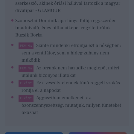
szerkesztő, akinek óriási hálával tartozik a magyar
divatipar - GLAMOUR
Szoboszlai Dominik apa-lánya fotója egyszerűen
imádnivaló, édes pillanatképet rögzített róluk
Buzsik Borka
Szinte mindenki elrontja ezt a hőségben:
FEMINA
sem a ventilátor, sem a hideg zuhany nem
működik
Az orrunk nem hazudik: meglepő, miért
FEMINA
utálunk bizonyos illatokat
Ez a veszélytelennek tűnő reggeli szokás
DÍVÁNY
rontja el a napodat
Aggasztóan emelkedett az
DÍVÁNY
ózonszennyezettség: mutatjuk, milyen tüneteket
okozhat