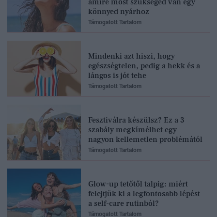
amire most szükséged van egy
könnyed nyárhoz
Támogatott Tartalom
Mindenki azt hiszi, hogy
egészségtelen, pedig a hekk és a
lángos is jót tehe
Támogatott Tartalom
Fesztiválra készülsz? Ez a 3
szabály megkímélhet egy
nagyon kellemetlen problémától
Támogatott Tartalom
Glow-up tetőtől talpig: miért
felejtjük ki a legfontosabb lépést
a self-care rutinból?
Támogatott Tartalom