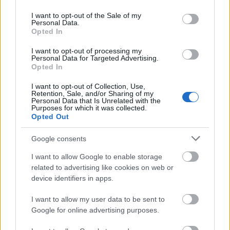
use your data for below specified purposes in below Google
consent section.
I want to opt-out of the Sale of my
Personal Data.
Opted In
+ 4
I want to opt-out of processing my
Personal Data for Targeted Advertising.
Opted In
Igen, ez komoly: így nézett ki Pedro
I want to opt-out of Collection, Use,
Pascal 20 évvel ezelőtt, mielőtt
Retention, Sale, and/or Sharing of my
Personal Data that Is Unrelated with the
világsztár lett volna
Purposes for which it was collected.
Opted Out
Google consents
És ha már a félig vicces megjegyzéseknél tartunk:
2024-ben, amikor a színészt arról kérdezték a Today
I want to allow Google to enable storage
show-ban, visszatérne-e legendás szerepéhez,
related to advertising like cookies on web or
James Bondhoz, Brosnan csak annyit válaszolt:
device identifiers in apps.
„tudják, hol találnak”
.
Daniel Craig
utódjával
I want to allow my user data to be sent to
kapcsolatban csupán egy kérése/elvárása van
Google for online advertising purposes.
Bonddal kapcsolatban: hogy az illető színész brit
legyen.