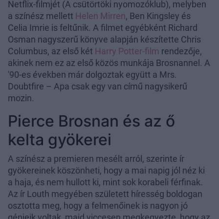
Netflix-filmjét (A csütörtöki nyomozóklub), melyben
a színész mellett
Helen Mirren
, Ben Kingsley és
Celia Imrie is feltűnik. A filmet egyébként Richard
Osman nagyszerű könyve alapján készítette Chris
Columbus, az első két
Harry Potter-film
rendezője,
akinek nem ez az első közös munkája Brosnannel. A
'90-es években már dolgoztak együtt a Mrs.
Doubtfire – Apa csak egy van című nagysikerű
mozin.
Pierce Brosnan és az ő
kelta gyökerei
A színész a premieren mesélt arról, szerinte ír
gyökereinek köszönheti, hogy a mai napig jól néz ki
a haja, és nem hullott ki, mint sok korabeli férfinak.
Az ír Louth megyében született híresség boldogan
osztotta meg, hogy a felmenőinek is nagyon jó
génjeik voltak, majd viccesen megkegyezte, hogy az