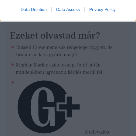
Data Deletion
Data Access
Privacy Policy
Ezeket olvastad már?
Russell Crowe nemcsak rengeteget fogyott, de
brutálisan ki is gyúrta magát
Meghan Markle születésnapi fotói láttán
mindenkiben ugyanaz a kérdés merül fel
A televíziós