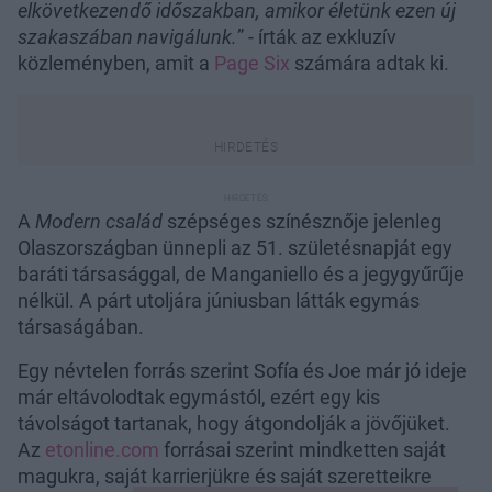
elkövetkezendő időszakban, amikor életünk ezen új
szakaszában navigálunk.
”
- írták az exkluzív
közleményben, amit a
Page Six
számára adtak ki.
A
Modern család
szépséges színésznője jelenleg
Olaszországban ünnepli az 51. születésnapját egy
baráti társasággal, de Manganiello és a jegygyűrűje
nélkül. A párt utoljára júniusban látták egymás
társaságában.
Egy névtelen forrás szerint Sofía és Joe már jó ideje
már eltávolodtak egymástól, ezért egy kis
távolságot tartanak, hogy átgondolják a jövőjüket.
Az
etonline.com
forrásai szerint mindketten saját
magukra, saját karrierjükre és saját szeretteikre