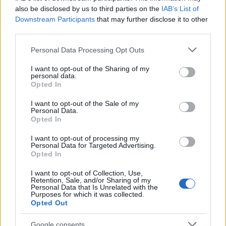
also be disclosed by us to third parties on the
IAB’s List of
Downstream Participants
that may further disclose it to other
third parties.
Please note that this website/app uses one or more Google
Personal Data Processing Opt Outs
services and may gather and store information including but
not limited to your visit or usage behaviour. You may click to
I want to opt-out of the Sharing of my
personal data.
grant or deny consent to Google and its third-party tags to
Opted In
use your data for below specified purposes in below Google
consent section.
I want to opt-out of the Sale of my
Personal Data.
Opted In
I want to opt-out of processing my
Tudj meg többet a kedvenc
Personal Data for Targeted Advertising.
Opted In
sztárjaidról:
I want to opt-out of Collection, Use,
Retention, Sale, and/or Sharing of my
Évtizedes barátságból szerelem: Rihanna és
Personal Data that Is Unrelated with the
Purposes for which it was collected.
A$AP Rocky kapcsolata mesébe illő - ismerd
Opted Out
meg a részleteket!
Shakira és Gerard Piqué kapcsolata az elsöprő
Google consents