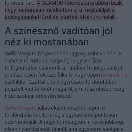
fókuszálnak.
A GLAMOUR.hu csapata abban bízik,
hogy hamarosan mindketten újra megtalálják a
boldogságukat! Erőt és kitartást kívánunk nekik
.
A színésznő vadítóan jól
néz ki mostanában
Sofía Vergara fényesebben ragyog, mint valaha. A
színésznő kortalan szépsége egyszerűen
felfoghatatlan számunkra, ráadásul rajongásunkat
rendszeresen fokozza bikinis, vagy éppen
monokinis
szelfikkel. Ezúttal élénk egyrészes fürdőruhában
posztolt vadító fotót magáról, amint az olaszországi
hotelszobája erkélyén pózol.
Sofía Vergara
július elején posztolt képén a
fürdőruhája vadító, mégis egyszerű és pontosan
ezért imádjuk. A nagy forróságban nincs is jobb egy
olyan nyári összeállításnál, ami egyszerre szolgálja