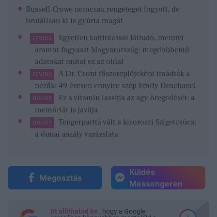
Russell Crowe nemcsak rengeteget fogyott, de
brutálisan ki is gyúrta magát
Egyetlen kattintással látható, mennyi
FEMINA
áramot fogyaszt Magyarország: megdöbbentő
adatokat mutat ez az oldal
A Dr. Csont főszereplőjeként imádták a
FEMINA
nézők: 49 évesen ennyire szép Emily Deschanel
Ez a vitamin lassítja az agy öregedését: a
DÍVÁNY
memóriát is javítja
Tengerparttá vált a kisoroszi Szigetcsúcs:
DÍVÁNY
a dunai aszály varázslata
Küldés
Megosztás
Messengeren
Itt állíthatod be
, hogy a Google