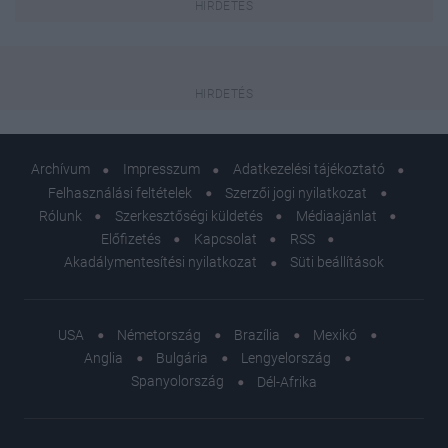
Archívum
Impresszum
Adatkezelési tájékoztató
Felhasználási feltételek
Szerzői jogi nyilatkozat
Rólunk
Szerkesztőségi küldetés
Médiaajánlat
Előfizetés
Kapcsolat
RSS
Akadálymentesítési nyilatkozat
Süti beállítások
USA
Németország
Brazília
Mexikó
Anglia
Bulgária
Lengyelország
Spanyolország
Dél-Afrika