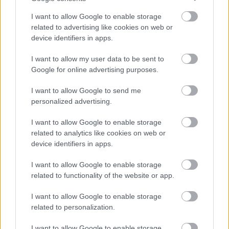
szerelemtől a megcsaláson át a bosszúdalig
I want to allow Google to enable storage
Jennifer Lopez és Ben Affleck szerelmének
related to advertising like cookies on web or
története: a Bennifer elmúlt 20 évének
device identifiers in apps.
legfontosabb állomásai
I want to allow my user data to be sent to
Google for online advertising purposes.
I want to allow Google to send me
personalized advertising.
I want to allow Google to enable storage
related to analytics like cookies on web or
device identifiers in apps.
I want to allow Google to enable storage
related to functionality of the website or app.
I want to allow Google to enable storage
related to personalization.
I want to allow Google to enable storage