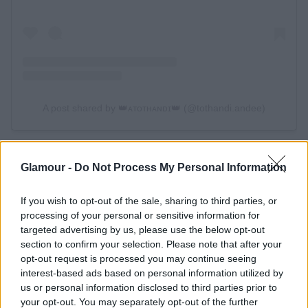
A látványos frizura is nagyon is fontos szerepet
Glamour -
Do Not Process My Personal Information
játszott a sztár megjelenésében, hiszen egyfajta
modern kalózlányként vette át
a GLAMOUR
If you wish to opt-out of the sale, sharing to third parties, or
olvasóinak díját Az év énekesnője kategóriában
.
processing of your personal or sensitive information for
targeted advertising by us, please use the below opt-out
section to confirm your selection. Please note that after your
opt-out request is processed you may continue seeing
interest-based ads based on personal information utilized by
us or personal information disclosed to third parties prior to
your opt-out. You may separately opt-out of the further