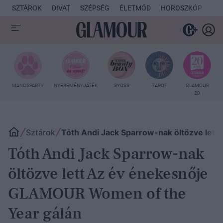
SZTÁROK
DIVAT
SZÉPSÉG
ÉLETMÓD
HOROSZKÓP
KU
MANCSPARTY
NYEREMÉNYJÁTÉK
SYOSS
TAROT
GLAMOUR
20
Sztárok
Tóth Andi Jack Sparrow-nak öltözve let
Tóth Andi Jack Sparrow-nak
öltözve lett Az év énekesnője
GLAMOUR Women of the
Year gálán