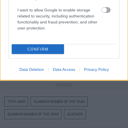
Itt állíthatod be
, hogy a Google
keresőben könnyebben megtaláld a
I want to allow Google to enable storage
glamour.hu cikkeit
related to security, including authentication
functionality and fraud prevention, and other
user protection.
CONFIRM
Data Deletion
Data Access
Privacy Policy
TÓTH ANDI
GLAMOUR WOMEN OF THE YEAR
GLAMOUR WOMEN OF THE YEAR
DÍJÁTADÓ