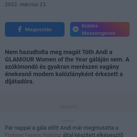
2022. március 23.
Küldés
Megosztás
Messengeren
Nem hazudtolta meg magát Tóth Andi a
GLAMOUR Women of the Year gáláján sem. A
szókimondó és gyakran merészen vagány
énekesnő modern kalózlányként érkezett a
díjátadóra.
Pár nappal a gála előtt Andi már megmutatta a
Frohner Ferenc fodrász
által készített elképesztő