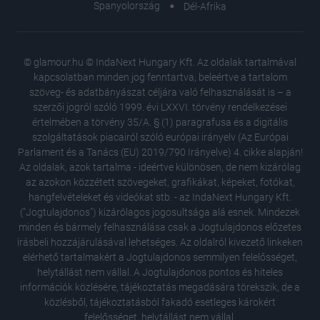
Spanyolország
Dél-Afrika
© glamour.hu © IndaNext Hungary Kft. Az oldalak tartalmával
kapcsolatban minden jog fenntartva, beleértve a tartalom
szöveg- és adatbányászat céljára való felhasználását is – a
szerzői jogról szóló 1999. évi LXXVI. törvény rendelkezései
értelmében a törvény 35/A. § (1) paragrafusa és a digitális
szolgáltatások piacairól szóló európai irányelv (Az Európai
Parlament és a Tanács (EU) 2019/790 Irányelve) 4. cikke alapján!
Az oldalak, azok tartalma - ideértve különösen, de nem kizárólag
az azokon közzétett szövegeket, grafikákat, képeket, fotókat,
hangfelvételeket és videókat stb. - az IndaNext Hungary Kft.
("Jogtulajdonos") kizárólagos jogosultsága alá esnek. Mindezek
minden és bármely felhasználása csak a Jogtulajdonos előzetes
írásbeli hozzájárulásával lehetséges. Az oldalról kivezető linkeken
elérhető tartalmakért a Jogtulajdonos semmilyen felelősséget,
Nem volt
helytállást nem vállal. A Jogtulajdonos pontos és hiteles
legnéps
információk közlésére, tájékoztatás megadására törekszik, de a
össze
közlésből, tájékoztatásból fakadó esetleges károkért
Wellness
felelősséget, helytállást nem vállal.