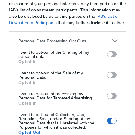
Tóth Andi nemcsak a jelmeznek is beillő, falatnyi
disclosure of your personal information by third parties on the
fekete miniruhával, és a hozzá választott
IAB’s list of downstream participants. This information may
combcsizmával keltett feltűnést, de a díjat is úgy
also be disclosed by us to third parties on the
IAB’s List of
vette át, ahogy Jack Sparrow átvett volna egy ilyen
Downstream Participants
that may further disclose it to other
díjat. Megidézve Snoop Dogg híres I wanna thank
third parties.
me kezdetű beszédét, amelyet Hollywoodi
Please note that this website/app uses one or more Google
Personal Data Processing Opt Outs
Hírességek Sétányának csillagavatásán mondott,
services and may gather and store information including but
Tóth Andi is magának köszönte meg a díjat, és azt,
not limited to your visit or usage behaviour. You may click to
I want to opt-out of the Sharing of my
personal data.
hogy ilyen jó dalokat ír (igaz, ő egy kicsit más jelzőt
grant or deny consent to Google and its third-party tags to
Opted In
használt).
use your data for below specified purposes in below Google
consent section.
I want to opt-out of the Sale of my
Personal Data.
Opted In
I want to opt-out of processing my
Personal Data for Targeted Advertising.
Opted In
I want to opt-out of Collection, Use,
Retention, Sale, and/or Sharing of my
Personal Data that Is Unrelated with the
Purposes for which it was collected.
Opted Out