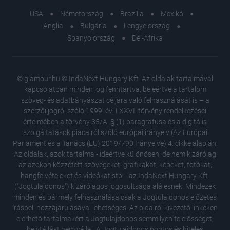
USA
Németország
Brazília
Mexikó
Anglia
Bulgária
Lengyelország
Spanyolország
Dél-Afrika
© glamour.hu © IndaNext Hungary Kft. Az oldalak tartalmával
kapcsolatban minden jog fenntartva, beleértve a tartalom
szöveg- és adatbányászat céljára való felhasználását is – a
szerzői jogról szóló 1999. évi LXXVI. törvény rendelkezései
értelmében a törvény 35/A. § (1) paragrafusa és a digitális
szolgáltatások piacairól szóló európai irányelv (Az Európai
Parlament és a Tanács (EU) 2019/790 Irányelve) 4. cikke alapján!
Az oldalak, azok tartalma - ideértve különösen, de nem kizárólag
az azokon közzétett szövegeket, grafikákat, képeket, fotókat,
hangfelvételeket és videókat stb. - az IndaNext Hungary Kft.
("Jogtulajdonos") kizárólagos jogosultsága alá esnek. Mindezek
minden és bármely felhasználása csak a Jogtulajdonos előzetes
írásbeli hozzájárulásával lehetséges. Az oldalról kivezető linkeken
elérhető tartalmakért a Jogtulajdonos semmilyen felelősséget,
helytállást nem vállal. A Jogtulajdonos pontos és hiteles