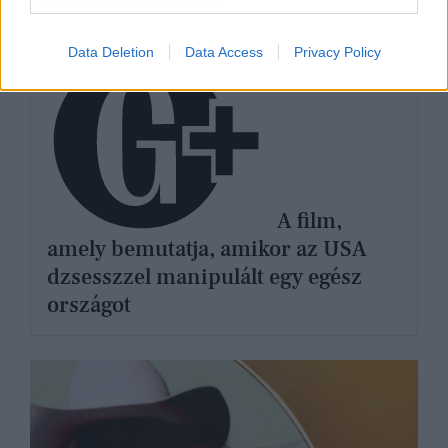
KULTÚRA
Data Deletion
Data Access
Privacy Policy
A film,
amely bemutatja, amikor az USA
dzsesszzel manipulált egy egész
országot