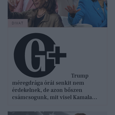
DIVAT
Trump
méregdrága órái senkit nem
érdekelnek, de azon bőszen
csámcsogunk, mit visel Kamala
Harris - mégis miért?