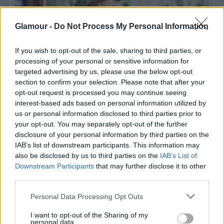
Glamour -
Do Not Process My Personal Information
If you wish to opt-out of the sale, sharing to third parties, or
processing of your personal or sensitive information for
targeted advertising by us, please use the below opt-out
section to confirm your selection. Please note that after your
ÉLETMÓD
opt-out request is processed you may continue seeing
interest-based ads based on personal information utilized by
us or personal information disclosed to third parties prior to
your opt-out. You may separately opt-out of the further
disclosure of your personal information by third parties on the
IAB’s list of downstream participants. This information may
also be disclosed by us to third parties on the
IAB’s List of
Downstream Participants
that may further disclose it to other
third parties.
Mi köze az
Please note that this website/app uses one or more Google
Personal Data Processing Opt Outs
amerikai kertvárosoknak ahhoz,
services and may gather and store information including but
hogy te folyamatosan pogácsát
not limited to your visit or usage behaviour. You may click to
I want to opt-out of the Sharing of my
personal data.