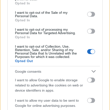
grant or deny consent to Google and its third-party tags to
sütsz az iskolába?
Opted In
use your data for below specified purposes in below Google
consent section.
I want to opt-out of the Sale of my
Personal Data.
Opted In
I want to opt-out of processing my
Personal Data for Targeted Advertising.
Opted In
I want to opt-out of Collection, Use,
Retention, Sale, and/or Sharing of my
Personal Data that Is Unrelated with the
Purposes for which it was collected.
Opted Out
KULTÚRA
Google consents
I want to allow Google to enable storage
related to advertising like cookies on web or
device identifiers in apps.
I want to allow my user data to be sent to
Google for online advertising purposes.