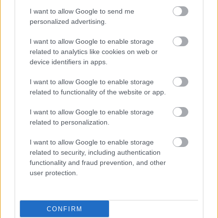
I want to allow Google to send me
Ma egy
personalized advertising.
átlagos szombat este, régen
I want to allow Google to enable storage
Snuglepupping: Flapper lányok és
related to analytics like cookies on web or
petting partik a Jazz-korszak
device identifiers in apps.
amerikai nagyvárosaiban
I want to allow Google to enable storage
related to functionality of the website or app.
I want to allow Google to enable storage
related to personalization.
I want to allow Google to enable storage
related to security, including authentication
functionality and fraud prevention, and other
user protection.
CONFIRM