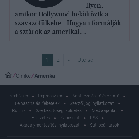
Ilyen,
amikor Hollywood beköltözik a
szavazófülkébe – Hogyan formálják
a sztárok az amerikai
elnökválasztást?
Következő
Utolsó
1
2
»
Utolsó
Címke
Amerika
Archívum
Impresszum
Adatkezelési tájékoztató
Felhasználási feltételek
Szerzői jogi nyilatkozat
Rólunk
Szerkesztőségi küldetés
Médiaajánlat
Előfizetés
Kapcsolat
RSS
Akadálymentesítési nyilatkozat
Süti beállítások