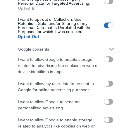
SZTÁRHÍREK
Personal Data for Targeted Advertising.
Opted In
Csobot Adél: „Az éneklés egy csodás
I want to opt-out of Collection, Use,
időszak volt, de időközben más
Retention, Sale, and/or Sharing of my
Personal Data that Is Unrelated with the
lehetőségek nyíltak meg előttem”
Purposes for which it was collected.
Opted Out
Google consents
I want to allow Google to enable storage
related to advertising like cookies on web or
device identifiers in apps.
I want to allow my user data to be sent to
Google for online advertising purposes.
I want to allow Google to send me
personalized advertising.
I want to allow Google to enable storage
related to analytics like cookies on web or