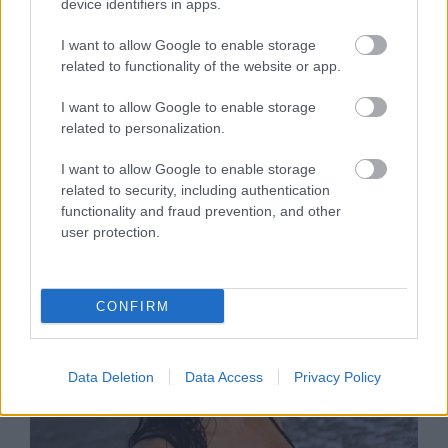
device identifiers in apps.
ÉLETMÓD
I want to allow Google to enable storage
Buzás-Hábel Géza: „Szeretnénk
related to functionality of the website or app.
reményt adni, hogy vidéken is van
I want to allow Google to enable storage
lehetőség biztonságban,
related to personalization.
méltósággal élni, és hogy az LMBTQ
közösség vidéken is építhet életet”
I want to allow Google to enable storage
related to security, including authentication
functionality and fraud prevention, and other
user protection.
CONFIRM
Data Deletion
Data Access
Privacy Policy