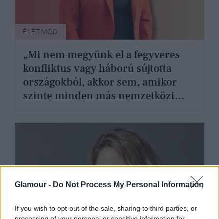
ÉLETMÓD
„Mi nem megyünk el a fegyveres
konfliktus vagy háború sújtotta
országokból, akkor sem, amikor
szinte minden más nemzetközi
szervezet evakuálja az embereit” -
Mészáros Antóniával, az UNICEF
magyarországi ügyvezetőjével
beszélgettünk
Glamour -
Do Not Process My Personal Information
If you wish to opt-out of the sale, sharing to third parties, or
processing of your personal or sensitive information for