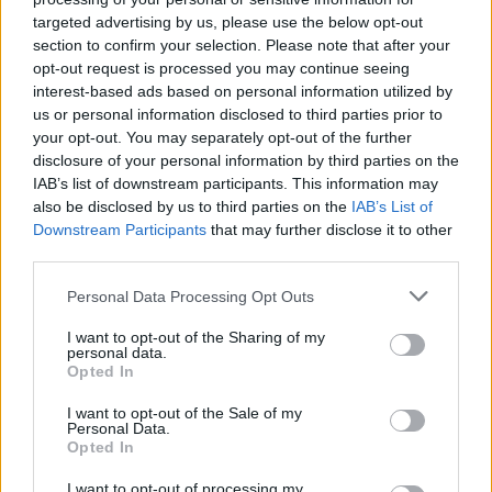
targeted advertising by us, please use the below opt-out
section to confirm your selection. Please note that after your
opt-out request is processed you may continue seeing
GLAMOUR 20
interest-based ads based on personal information utilized by
us or personal information disclosed to third parties prior to
Lékai-Kiss Ramóna: „A
your opt-out. You may separately opt-out of the further
disclosure of your personal information by third parties on the
legfájdalmasabb az, amikor az
IAB’s list of downstream participants. This information may
anyaságomban kérdőjeleznek meg”
also be disclosed by us to third parties on the
IAB’s List of
Downstream Participants
that may further disclose it to other
third parties.
Please note that this website/app uses one or more Google
Personal Data Processing Opt Outs
services and may gather and store information including but
not limited to your visit or usage behaviour. You may click to
I want to opt-out of the Sharing of my
personal data.
grant or deny consent to Google and its third-party tags to
Opted In
use your data for below specified purposes in below Google
consent section.
I want to opt-out of the Sale of my
Personal Data.
Opted In
I want to opt-out of processing my