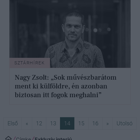
SZTÁRHÍREK
Nagy Zsolt: „Sok művészbarátom
ment ki külföldre, én azonban
biztosan itt fogok meghalni”
Első
Előző
Következő
Ut
Első
«
12
13
14
15
16
»
Utolsó
Címke
Exkluzív interjú