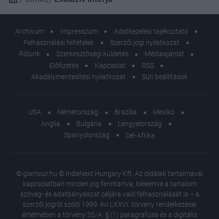
Archívum
Impresszum
Adatkezelési tájékoztató
Felhasználási feltételek
Szerzői jogi nyilatkozat
Rólunk
Szerkesztőségi küldetés
Médiaajánlat
Előfizetés
Kapcsolat
RSS
Akadálymentesítési nyilatkozat
Süti beállítások
USA
Németország
Brazília
Mexikó
Anglia
Bulgária
Lengyelország
Spanyolország
Dél-Afrika
© glamour.hu © IndaNext Hungary Kft. Az oldalak tartalmával
kapcsolatban minden jog fenntartva, beleértve a tartalom
szöveg- és adatbányászat céljára való felhasználását is – a
szerzői jogról szóló 1999. évi LXXVI. törvény rendelkezései
értelmében a törvény 35/A. § (1) paragrafusa és a digitális