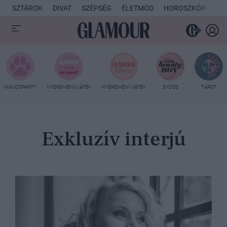
SZTÁROK
DIVAT
SZÉPSÉG
ÉLETMÓD
HOROSZKÓP
KU
MANCSPARTY
NYEREMÉNYJÁTÉK
NYEREMÉNYJÁTÉK
SYOSS
TAROT
Exkluzív interjú