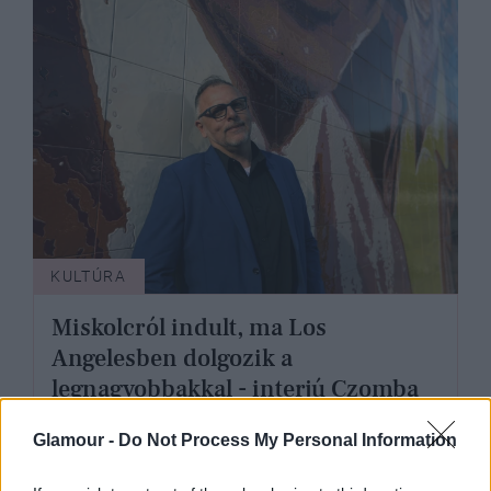
KULTÚRA
Miskolcról indult, ma Los
Angelesben dolgozik a
legnagyobbakkal - interjú Czomba
Imre filmzeneszerzővel
Glamour -
Do Not Process My Personal Information