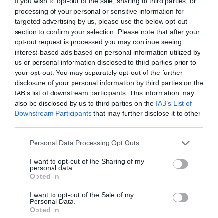
If you wish to opt-out of the sale, sharing to third parties, or
processing of your personal or sensitive information for
targeted advertising by us, please use the below opt-out
section to confirm your selection. Please note that after your
opt-out request is processed you may continue seeing
interest-based ads based on personal information utilized by
us or personal information disclosed to third parties prior to
your opt-out. You may separately opt-out of the further
disclosure of your personal information by third parties on the
IAB’s list of downstream participants. This information may
also be disclosed by us to third parties on the
IAB’s List of
Downstream Participants
that may further disclose it to other
third parties.
SZTÁRHÍREK
Please note that this website/app uses one or more Google
Personal Data Processing Opt Outs
Haumann Petra: „A szerepálmokkal
services and may gather and store information including but
not limited to your visit or usage behaviour. You may click to
I want to opt-out of the Sharing of my
vigyázni kell – van, amikor jobb, ha
personal data.
grant or deny consent to Google and its third-party tags to
Opted In
megmaradnak álomnak”
use your data for below specified purposes in below Google
consent section.
I want to opt-out of the Sale of my
Personal Data.
Opted In