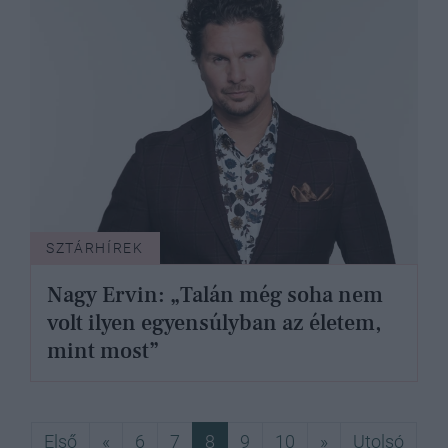
SZTÁRHÍREK
Nagy Ervin: „Talán még soha nem
volt ilyen egyensúlyban az életem,
mint most”
Első
Előző
Következő
Utols
Első
«
6
7
8
9
10
»
Utolsó