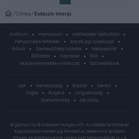
Címke
Exkluzív interjú
Archívum
Impresszum
Adatkezelési tájékoztató
Felhasználási feltételek
Szerzői jogi nyilatkozat
Rólunk
Szerkesztőségi küldetés
Médiaajánlat
Előfizetés
Kapcsolat
RSS
Akadálymentesítési nyilatkozat
Süti beállítások
USA
Németország
Brazília
Mexikó
Anglia
Bulgária
Lengyelország
Spanyolország
Dél-Afrika
© glamour.hu © IndaNext Hungary Kft. Az oldalak tartalmával
kapcsolatban minden jog fenntartva, beleértve a tartalom
szöveg- és adatbányászat céljára való felhasználását is – a