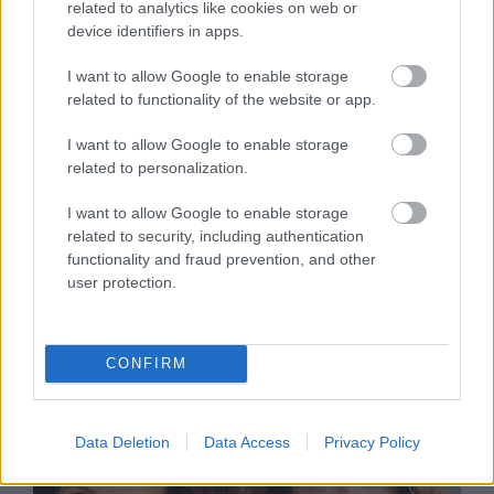
related to analytics like cookies on web or
device identifiers in apps.
I want to allow Google to enable storage
related to functionality of the website or app.
I want to allow Google to enable storage
related to personalization.
I want to allow Google to enable storage
SZTÁRHÍREK
related to security, including authentication
functionality and fraud prevention, and other
Yvonne Dederick: „Nem irigyelni
user protection.
kell a másikat, hanem megpróbálni
utánozni"
CONFIRM
Data Deletion
Data Access
Privacy Policy