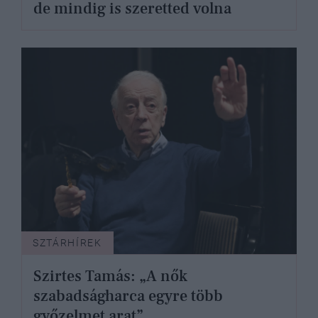
de mindig is szeretted volna
SZTÁRHÍREK
Szirtes Tamás: „A nők
szabadságharca egyre több
győzelmet arat”