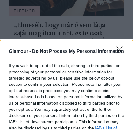
ÉLETMÓD
„Elmeséli, hogy már ő sem látja
saját magában a nőt, és te csak
nyeled a könnyeidet” - Halász Éva
divattervező kerekesszékes
Glamour -
Do Not Process My Personal Information
lányoknak tervezett meseszép
ruhákat
If you wish to opt-out of the sale, sharing to third parties, or
processing of your personal or sensitive information for
targeted advertising by us, please use the below opt-out
section to confirm your selection. Please note that after your
opt-out request is processed you may continue seeing
interest-based ads based on personal information utilized by
us or personal information disclosed to third parties prior to
your opt-out. You may separately opt-out of the further
disclosure of your personal information by third parties on the
IAB’s list of downstream participants. This information may
also be disclosed by us to third parties on the
IAB’s List of