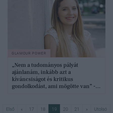
GLAMOUR POWER
„Nem a tudományos pályát
ajánlanám, inkább azt a
kíváncsiságot és kritikus
gondolkodást, ami mögötte van” -
interjú Molnár Janka Sára elméleti
fizikussal
Első
Előző
Következő
Ut
Első
«
17
18
19
20
21
»
Utolsó