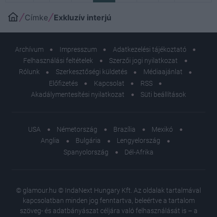
Címke
Exkluzív interjú
Archívum
Impresszum
Adatkezelési tájékoztató
Felhasználási feltételek
Szerzői jogi nyilatkozat
Rólunk
Szerkesztőségi küldetés
Médiaajánlat
Előfizetés
Kapcsolat
RSS
Akadálymentesítési nyilatkozat
Süti beállítások
USA
Németország
Brazília
Mexikó
Anglia
Bulgária
Lengyelország
Spanyolország
Dél-Afrika
© glamour.hu © IndaNext Hungary Kft. Az oldalak tartalmával
kapcsolatban minden jog fenntartva, beleértve a tartalom
szöveg- és adatbányászat céljára való felhasználását is – a