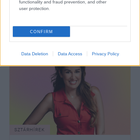
functionality and fraud prevention, and other
Wolf Kati: „Nem lehet annyira
user protection.
félteni magunkat, hogy a rossztól
félve ne ugorjunk bele valamibe”
CONFIRM
Data Deletion
Data Access
Privacy Policy
SZTÁRHÍREK