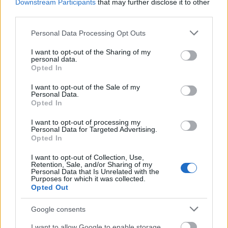
Downstream Participants
that may further disclose it to other
third parties.
SZTÁRHÍREK
Please note that this website/app uses one or more Google
Personal Data Processing Opt Outs
services and may gather and store information including but
„Nem élek luxusban, de nincs okom
not limited to your visit or usage behaviour. You may click to
I want to opt-out of the Sharing of my
personal data.
panaszra” - Gundel Takács Gábor
grant or deny consent to Google and its third-party tags to
Opted In
use your data for below specified purposes in below Google
úgy érzi, jól döntött, amikor
consent section.
I want to opt-out of the Sale of my
szabadúszónak állt
Personal Data.
Opted In
I want to opt-out of processing my
Personal Data for Targeted Advertising.
Opted In
I want to opt-out of Collection, Use,
Retention, Sale, and/or Sharing of my
Personal Data that Is Unrelated with the
Purposes for which it was collected.
Opted Out
Google consents
I want to allow Google to enable storage