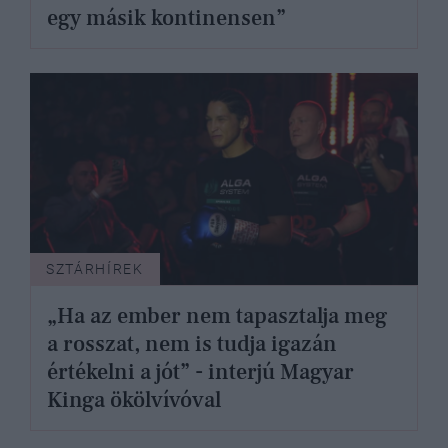
egy másik kontinensen”
SZTÁRHÍREK
„Ha az ember nem tapasztalja meg
a rosszat, nem is tudja igazán
értékelni a jót” - interjú Magyar
Kinga ökölvívóval