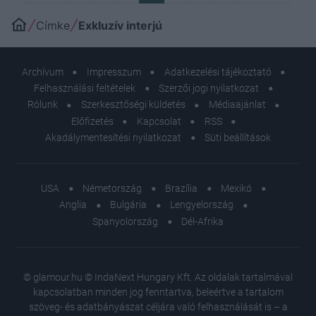
Címke
Exkluzív interjú
Archívum
Impresszum
Adatkezelési tájékoztató
Felhasználási feltételek
Szerzői jogi nyilatkozat
Rólunk
Szerkesztőségi küldetés
Médiaajánlat
Előfizetés
Kapcsolat
RSS
Akadálymentesítési nyilatkozat
Süti beállítások
USA
Németország
Brazília
Mexikó
Anglia
Bulgária
Lengyelország
Spanyolország
Dél-Afrika
© glamour.hu © IndaNext Hungary Kft. Az oldalak tartalmával
kapcsolatban minden jog fenntartva, beleértve a tartalom
szöveg- és adatbányászat céljára való felhasználását is – a