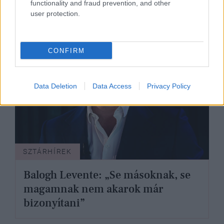
functionality and fraud prevention, and other
user protection.
CONFIRM
Data Deletion
Data Access
Privacy Policy
SZTÁRHÍREK
Balogh Levente: „Se másoknak, se
magamnak nem akarok már
bizonyítani”