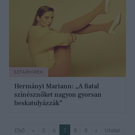
SZTÁRHÍREK
Hermányi Mariann: „A fiatal
színésznőket nagyon gyorsan
beskatulyázzák”
Első
Előző
Következő
Utols
Első
«
5
6
7
8
9
»
Utolsó