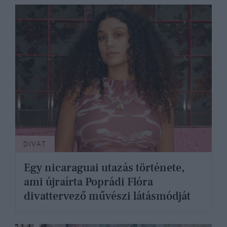
DIVAT
Egy nicaraguai utazás története,
ami újraírta Poprádi Flóra
divattervező művészi látásmódját