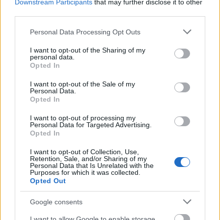
Downstream Participants
that may further disclose it to other
Gyurta Dániel: „Megtanultam
third parties.
kitartani, megtanultam
Please note that this website/app uses one or more Google
koncentrálni és nem feladni”
Personal Data Processing Opt Outs
services and may gather and store information including but
not limited to your visit or usage behaviour. You may click to
I want to opt-out of the Sharing of my
personal data.
grant or deny consent to Google and its third-party tags to
Opted In
use your data for below specified purposes in below Google
consent section.
I want to opt-out of the Sale of my
Personal Data.
Opted In
I want to opt-out of processing my
Personal Data for Targeted Advertising.
Opted In
I want to opt-out of Collection, Use,
Retention, Sale, and/or Sharing of my
Personal Data that Is Unrelated with the
SZTÁRHÍREK
Purposes for which it was collected.
Opted Out
Horváth Lili: „Meg kell tanulnunk
magunkat elfogadni, ha boldogan
Google consents
akarunk élni”
I want to allow Google to enable storage