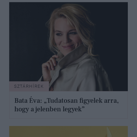
SZTÁRHÍREK
Bata Éva: „Tudatosan figyelek arra,
hogy a jelenben legyek”