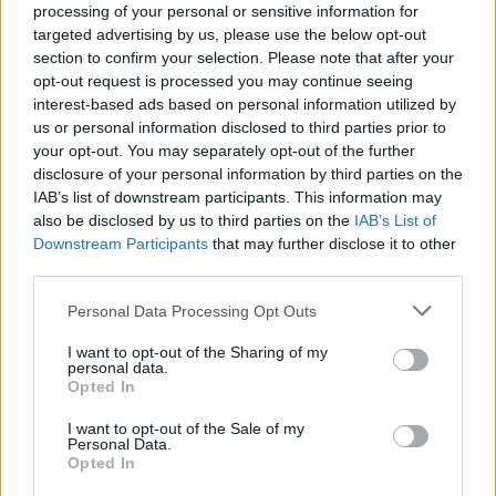
processing of your personal or sensitive information for
Egy őszinte
targeted advertising by us, please use the below opt-out
kapcsolatban a kötődés nem elveszi a
section to confirm your selection. Please note that after your
opt-out request is processed you may continue seeing
szabadságot, hanem biztonságos
interest-based ads based on personal information utilized by
teret nyújt
us or personal information disclosed to third parties prior to
your opt-out. You may separately opt-out of the further
disclosure of your personal information by third parties on the
IAB’s list of downstream participants. This information may
also be disclosed by us to third parties on the
IAB’s List of
Downstream Participants
that may further disclose it to other
third parties.
Please note that this website/app uses one or more Google
Personal Data Processing Opt Outs
services and may gather and store information including but
not limited to your visit or usage behaviour. You may click to
I want to opt-out of the Sharing of my
personal data.
grant or deny consent to Google and its third-party tags to
Opted In
ÉLETMÓD
use your data for below specified purposes in below Google
consent section.
I want to opt-out of the Sale of my
Personal Data.
Opted In