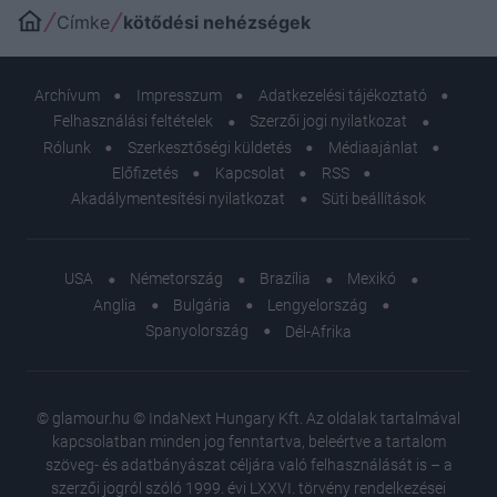
Címke
kötődési nehézségek
Archívum
Impresszum
Adatkezelési tájékoztató
Felhasználási feltételek
Szerzői jogi nyilatkozat
Rólunk
Szerkesztőségi küldetés
Médiaajánlat
Előfizetés
Kapcsolat
RSS
Akadálymentesítési nyilatkozat
Süti beállítások
USA
Németország
Brazília
Mexikó
Anglia
Bulgária
Lengyelország
Spanyolország
Dél-Afrika
© glamour.hu © IndaNext Hungary Kft. Az oldalak tartalmával
kapcsolatban minden jog fenntartva, beleértve a tartalom
szöveg- és adatbányászat céljára való felhasználását is – a
szerzői jogról szóló 1999. évi LXXVI. törvény rendelkezései