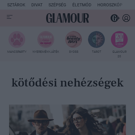
SZTÁROK
DIVAT
SZÉPSÉG
ÉLETMÓD
HOROSZKÓP
KU
MANCSPARTY
NYEREMÉNYJÁTÉK
SYOSS
TAROT
GLAMOUR
20
kötődési nehézségek