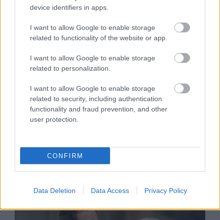
ÉLETMÓD
device identifiers in apps.
Miért nem érdekel sok nőt egy
I want to allow Google to enable storage
nyugodt kapcsolat, és miért hozza
related to functionality of the website or app.
őket lázba egy problémás férfi?
I want to allow Google to enable storage
related to personalization.
I want to allow Google to enable storage
Legnépszerűbb témák
related to security, including authentication
functionality and fraud prevention, and other
user protection.
KÖTŐDÉSI NEHÉZSÉGEK
ÉLETMÓD
KÖTŐDÉS
PÁRKAPCSOLAT
KAPCSOLAT
SZERELEM
REGWALL
VALENTIN-NAPOK
ELKERÜLŐ MAGATARTÁS
CONFIRM
Data Deletion
Data Access
Privacy Policy