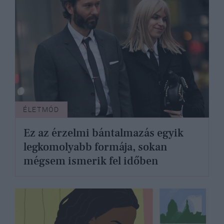
ÉLETMÓD
Ez az érzelmi bántalmazás egyik
legkomolyabb formája, sokan
mégsem ismerik fel időben