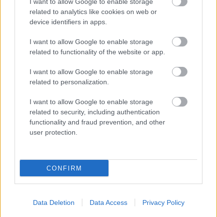
I want to allow Google to enable storage
önmagát és gyermekét
” - mondja Barabás Anna,
related to analytics like cookies on web or
majd egy szemléletes példát említ.
Az anya-
device identifiers in apps.
magzat kapcsolat olyan, mint egy fonál az anya
I want to allow Google to enable storage
és a magzat között, amin csomók vannak
related to functionality of the website or app.
(nehézségek, elakadások a kapcsolatban), ezeket a
I want to allow Google to enable storage
csomókat pedig az ülések során tudjuk közösen
related to personalization.
kibogozni a kismamákkal.
I want to allow Google to enable storage
related to security, including authentication
functionality and fraud prevention, and other
user protection.
CONFIRM
Data Deletion
Data Access
Privacy Policy