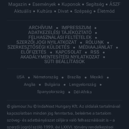
Magazin
Események
Kuponok
Segítség
ÁSZF
Aktuális
Kultúra
Divat
Szépség
Életmód
ARCHÍVUM
IMPRESSZUM
ADATKEZELÉSI TÁJÉKOZTATÓ
FELHASZNÁLÁSI FELTÉTELEK
SZERZŐI JOGI NYILATKOZAT
RÓLUNK
SZERKESZTŐSÉGI KÜLDETÉS
MÉDIAAJÁNLAT
ELŐFIZETÉS
KAPCSOLAT
RSS
AKADÁLYMENTESÍTÉSI NYILATKOZAT
SÜTI BEÁLLÍTÁSOK
USA
Németország
Brazília
Mexikó
Anglia
Bulgária
Lengyelország
Spanyolország
Dél-Afrika
© glamour.hu © IndaNext Hungary Kft. Az oldalak tartalmával
kapcsolatban minden jog fenntartva, beleértve a tartalom
szöveg- és adatbányászat céljára való felhasználását is – a
szerzői jogról szóló 1999. évi LXXVI. törvény rendelkezései