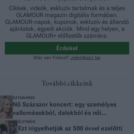
További cikkeink
SZTÁRHÍREK
Nő Százszor koncert: egy személyes
vallomásokból, dalokból és női
tapasztalatokból szőtt történet
ÉLETMÓD
Ezt irigyelhetjük az 500 évvel ezelőtti