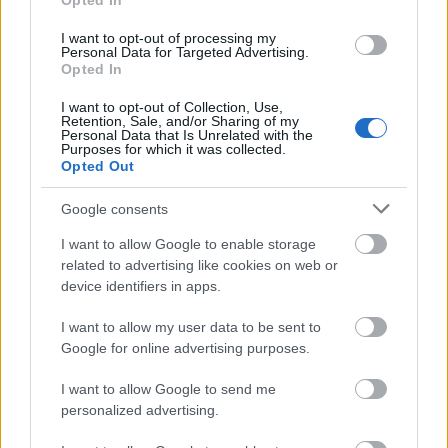
Opted In
a magzat tudattalanja, amihez az anya a
I want to opt-out of processing my
várandósság időszakában könnyen kapcsolódni
Personal Data for Targeted Advertising.
Opted In
tud.
” A módszer lényege is ebben áll, hiszen a
I want to opt-out of Collection, Use,
kismamák a gyermekükhöz és a hozzá fűződő
Retention, Sale, and/or Sharing of my
Personal Data that Is Unrelated with the
érzésekhez kapcsolódnak a relaxáció alatt.
„A
Purposes for which it was collected.
Opted Out
foglalkozás relaxációval kezdődik, ezt követően
kezdünk el kommunikálni a magzattal. Ez a
Google consents
párbeszéd sokféleképpen történhet: képekben,
I want to allow Google to enable storage
related to advertising like cookies on web or
gondolatokban, fényekben, testérzetekben.
device identifiers in apps.
Ezeken keresztül segítjük az anyát, hogy
I want to allow my user data to be sent to
Google for online advertising purposes.
kapcsolódjon a kicsihez, vagy hogy felismerje
azokat a nehézséget, amelyek miatt kevésbé tud
I want to allow Google to send me
personalized advertising.
kapcsolódni hozzá, és ezáltal ismeri meg jobban