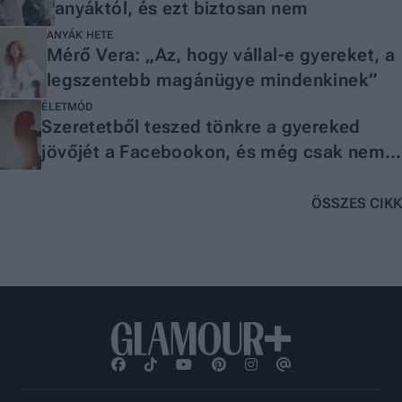
anyáktól, és ezt biztosan nem
ANYÁK HETE
Mérő Vera: „Az, hogy vállal-e gyereket, a
legszentebb magánügye mindenkinek”
ÉLETMÓD
Szeretetből teszed tönkre a gyereked
jövőjét a Facebookon, és még csak nem
is tudsz róla
ÖSSZES CIKK