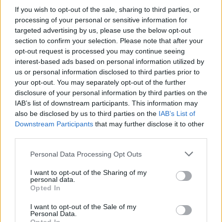
If you wish to opt-out of the sale, sharing to third parties, or
Az anya-magzat analízis támogatja a méhen
processing of your personal or sensitive information for
belüli fejlődését, valamint a szülés utáni első
targeted advertising by us, please use the below opt-out
section to confirm your selection. Please note that after your
heteket, a sokak által rettegett gyermekágyi
opt-out request is processed you may continue seeing
időszakban van preventív hatása. Kérdezem is a
interest-based ads based on personal information utilized by
us or personal information disclosed to third parties prior to
terapeutatát, hogy így a baba személyisége is
your opt-out. You may separately opt-out of the further
megismerhető lesz az anya számára?
„Bár a
disclosure of your personal information by third parties on the
IAB’s list of downstream participants. This information may
magzatnak nincs személyisége, tény, hogy a korai
also be disclosed by us to third parties on the
IAB’s List of
személyiségfejlődés magzati korban kezdődik,
Downstream Participants
that may further disclose it to other
third parties.
ebben pedig kulcsszerepet játszik a magzat
Please note that this website/app uses one or more Google
karaktere az anya személyisége és a várandósság
Personal Data Processing Opt Outs
services and may gather and store information including but
alatt megélt érzései.
not limited to your visit or usage behaviour. You may click to
I want to opt-out of the Sharing of my
personal data.
grant or deny consent to Google and its third-party tags to
Opted In
use your data for below specified purposes in below Google
A magzat karaktere megismerhetővé válik az
consent section.
I want to opt-out of the Sale of my
anya számára. Az anya tudattalanjában „lebeg”
Personal Data.