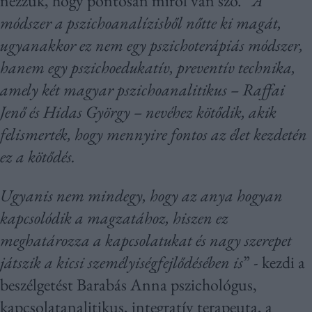
nézzük, hogy pontosan miről van szó. “
A
módszer a pszichoanalízisből nőtte ki magát,
ugyanakkor ez nem egy pszichoterápiás módszer,
hanem egy pszichoedukatív, preventív technika,
amely két magyar pszichoanalitikus – Raffai
Jenő és Hidas György – nevéhez kötődik, akik
felismerték, hogy mennyire fontos az élet kezdetén
ez a kötődés.
Ugyanis nem mindegy, hogy az anya hogyan
kapcsolódik a magzatához, hiszen ez
meghatározza a kapcsolatukat és nagy szerepet
játszik a kicsi személyiségfejlődésében is
” - kezdi a
beszélgetést Barabás Anna pszichológus,
kapcsolatanalitikus, integratív terapeuta, a