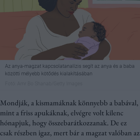
Az anya-magzat kapcsolatanalízis segít az anya és a baba
közötti mélyebb kötődés kialakításában
Fotó:
Amr Bo Shanab/Getty Images
Mondják, a kismamáknak könnyebb a babával,
mint a friss apukáknak, elvégre volt kilenc
hónapjuk, hogy összebarátkozzanak. De ez
csak részben igaz, mert bár a magzat valóban az