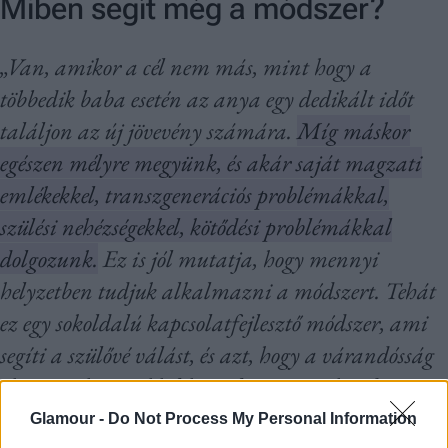
Miben segít még a módszer?
„Van, amikor a cél nem más, mint hogy a
többedik baba esetén az anya egy dedikált időt
találjon az új jövevény számára.
Míg máskor
egészen mélyre megyünk, és akár saját magzati
emlékekkel, transzgenerációs problémákkal,
szülési nehézségekkel, kötődési problémákkal
dolgozunk.
Ez is jól mutatja, hogy mennyi
helyzetben tudjuk alkalmazni a módszert. Tehát
ez egy sokoldalú kapcsolatfejlesztő módszer, ami
segíti a szülővé válást, és azt, hogy a várandósság
okozta nehézségekkel képes legyen megküzdeni az
anyuka.
”
Glamour -
Do Not Process My Personal Information