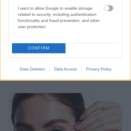
I want to allow Google to enable storage
related to security, including authentication
functionality and fraud prevention, and other
user protection.
CONFIRM
DIVAT
A gótikától a jövő felé: itt a ZEMA
Data Deletion
Data Access
Privacy Policy
porcelánékszer új kollekciója