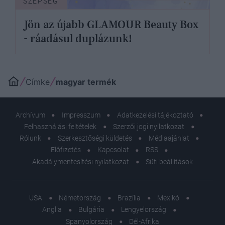
SZÉPSÉG
Jön az újabb GLAMOUR Beauty Box
- ráadásul duplázunk!
Címke
magyar termék
Archívum
Impresszum
Adatkezelési tájékoztató
Felhasználási feltételek
Szerzői jogi nyilatkozat
Rólunk
Szerkesztőségi küldetés
Médiaajánlat
Előfizetés
Kapcsolat
RSS
Akadálymentesítési nyilatkozat
Süti beállítások
USA
Németország
Brazília
Mexikó
Anglia
Bulgária
Lengyelország
Spanyolország
Dél-Afrika