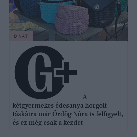
DIVAT
A
kétgyermekes édesanya horgolt
táskáira már Ördög Nóra is felfigyelt,
és ez még csak a kezdet