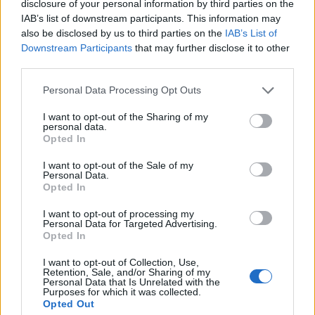
disclosure of your personal information by third parties on the
IAB’s list of downstream participants. This information may
also be disclosed by us to third parties on the
IAB’s List of
Downstream Participants
that may further disclose it to other
third parties.
Please note that this website/app uses one or more Google
Personal Data Processing Opt Outs
services and may gather and store information including but
not limited to your visit or usage behaviour. You may click to
I want to opt-out of the Sharing of my
personal data.
grant or deny consent to Google and its third-party tags to
Opted In
use your data for below specified purposes in below Google
consent section.
I want to opt-out of the Sale of my
Personal Data.
Opted In
EXTRA AJÁNLÓ
I want to opt-out of processing my
Az új magyar cipőd!
Personal Data for Targeted Advertising.
Opted In
I want to opt-out of Collection, Use,
Retention, Sale, and/or Sharing of my
Personal Data that Is Unrelated with the
Purposes for which it was collected.
Opted Out