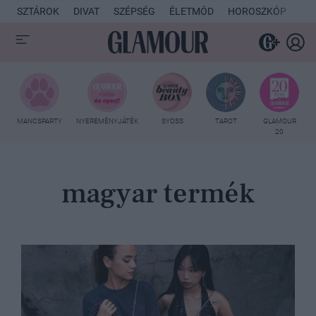
SZTÁROK
DIVAT
SZÉPSÉG
ÉLETMÓD
HOROSZKÓP
KU
MANCSPARTY
NYEREMÉNYJÁTÉK
SYOSS
TAROT
GLAMOUR
20
magyar termék