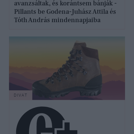
avanzsáltak, és korántsem bánják -
Pillants be Godena-Juhász Attila és
Tóth András mindennapjaiba
DIVAT