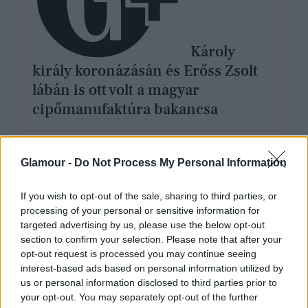
Károly
király koronázásán és Erőss Zsolt
lábán is ott volt a magyar
cipőmanufaktúra bakancsa
Glamour -
Do Not Process My Personal Information
Legnépszerűbb témák
If you wish to opt-out of the sale, sharing to third parties, or
MAGYAR TERMÉK
DIVAT
ÉLETMÓD
processing of your personal or sensitive information for
targeted advertising by us, please use the below opt-out
MAGYAR DIVATMÁRKA
FÜRDŐRUHA TREND
SZÉPSÉG
section to confirm your selection. Please note that after your
SZÉPSÉGÁPOLÁS
ÉKSZER
FÜRDŐRUHA
opt-out request is processed you may continue seeing
interest-based ads based on personal information utilized by
us or personal information disclosed to third parties prior to
your opt-out. You may separately opt-out of the further