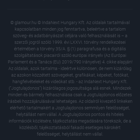
© glamour.hu © IndaNext Hungary Kft. Az oldalak tartalmával
kapcsolatban minden jog fenntartva, beleértve a tartalom
szöveg- és adatbányászat céljára való felhasználását is – a
szerzői jogról szóló 1999. évi LXXVI. törvény rendelkezései
értelmében a törvény 35/A. § (1) paragrafusa és a digitális
szolgáltatások piacairól szóló európai irányelv (Az Európai
Parlament és a Tanács (EU) 2019/790 Irányelve) 4. cikke alapján!
Az oldalak, azok tartalma - ideértve különösen, de nem kizárólag
az azokon közzétett szövegeket, grafikákat, képeket, fotókat,
hangfelvételeket és videókat stb. - az IndaNext Hungary Kft.
("Jogtulajdonos") kizárólagos jogosultsága alá esnek. Mindezek
minden és bármely felhasználása csak a Jogtulajdonos előzetes
írásbeli hozzájárulásával lehetséges. Az oldalról kivezető linkeken
elérhető tartalmakért a Jogtulajdonos semmilyen felelősséget,
helytállást nem vállal. A Jogtulajdonos pontos és hiteles
információk közlésére, tájékoztatás megadására törekszik, de a
közlésből, tájékoztatásból fakadó esetleges károkért
felelősséget, helytállást nem vállal.