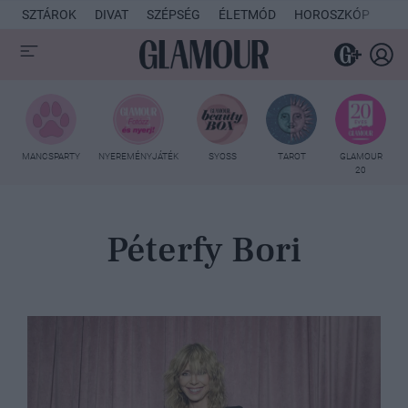
SZTÁROK
DIVAT
SZÉPSÉG
ÉLETMÓD
HOROSZKÓP
KU
MANCSPARTY
NYEREMÉNYJÁTÉK
SYOSS
TAROT
GLAMOUR
20
Péterfy Bori