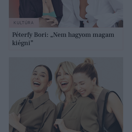
KULTÚRA
Péterfy Bori: „Nem hagyom magam
kiégni”