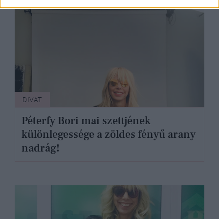
DIVAT
Péterfy Bori mai szettjének
különlegessége a zöldes fényű arany
nadrág!