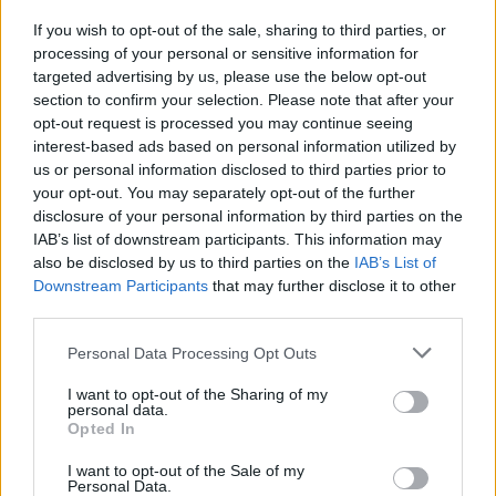
Így ünnepelnek a szerelmesek
napján a GLAMOUR Women of the
If you wish to opt-out of the sale, sharing to third parties, or
processing of your personal or sensitive information for
Year jelöltjei
targeted advertising by us, please use the below opt-out
section to confirm your selection. Please note that after your
opt-out request is processed you may continue seeing
interest-based ads based on personal information utilized by
us or personal information disclosed to third parties prior to
your opt-out. You may separately opt-out of the further
disclosure of your personal information by third parties on the
IAB’s list of downstream participants. This information may
also be disclosed by us to third parties on the
IAB’s List of
Downstream Participants
that may further disclose it to other
third parties.
Please note that this website/app uses one or more Google
Personal Data Processing Opt Outs
services and may gather and store information including but
not limited to your visit or usage behaviour. You may click to
I want to opt-out of the Sharing of my
personal data.
grant or deny consent to Google and its third-party tags to
Opted In
DIVAT
use your data for below specified purposes in below Google
consent section.
I want to opt-out of the Sale of my
Péterfy Bori őrült cuccal zárja a
Personal Data.