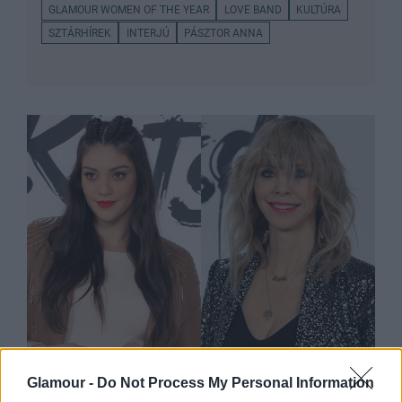
GLAMOUR WOMEN OF THE YEAR
LOVE BAND
KULTÚRA
SZTÁRHÍREK
INTERJÚ
PÁSZTOR ANNA
SZTÁRHÍREK
Glamour -
Do Not Process My Personal Information