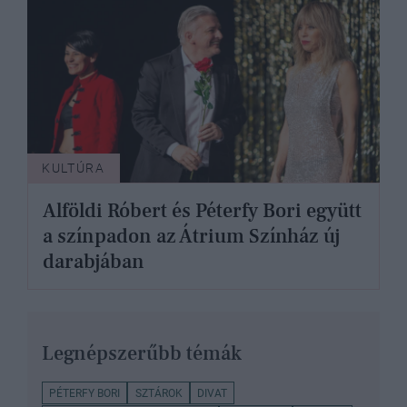
KULTÚRA
Alföldi Róbert és Péterfy Bori együtt
a színpadon az Átrium Színház új
darabjában
Legnépszerűbb témák
PÉTERFY BORI
SZTÁROK
DIVAT