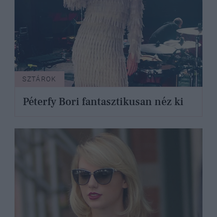
SZTÁROK
Péterfy Bori fantasztikusan néz ki