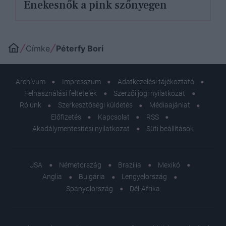
Énekesnők a pink szőnyegen
Címke
Péterfy Bori
Archívum
Impresszum
Adatkezelési tájékoztató
Felhasználási feltételek
Szerzői jogi nyilatkozat
Rólunk
Szerkesztőségi küldetés
Médiaajánlat
Előfizetés
Kapcsolat
RSS
Akadálymentesítési nyilatkozat
Süti beállítások
USA
Németország
Brazília
Mexikó
Anglia
Bulgária
Lengyelország
Spanyolország
Dél-Afrika