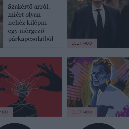
Szakértő arról,
miért olyan
nehéz kilépni
egy mérgező
párkapcsolatból
ÉLETMÓD
MÓD
ÉLETMÓD