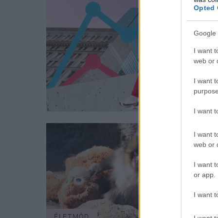
Opted 
Google 
I want t
web or d
I want t
purpose
I want 
I want t
web or d
I want t
or app.
I want t
ÉLETMÓD
ÉLET
I want t