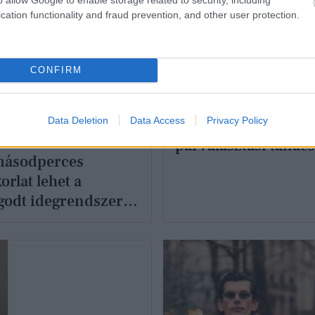
cation functionality and fraud prevention, and other user protection.
CONFIRM
Csenddel büntet a
párod? Ezért fáj job
Data Deletion
Data Access
Privacy Policy
mint egy bántó szó 
párválasztási tanác
másodperces
szerint
orlat lehet a
godt idegrendszer
sa, egy hétig én is
róbáltam