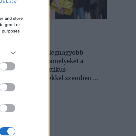
B’s List of
ÉLETMÓD
er and store
to grant or
ed purposes
Ezek a legnagyobb
hibák, amelyeket a
nárcisztikus
így
emberekkel szemben
elkövethetünk