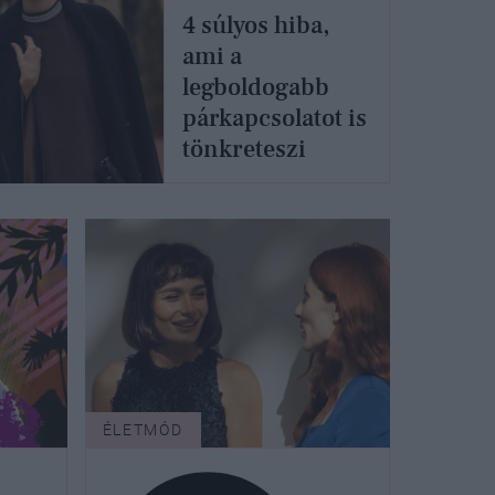
4 súlyos hiba,
ami a
legboldogabb
párkapcsolatot is
tönkreteszi
ÉLETMÓD