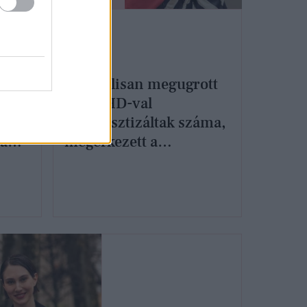
Radikálisan megugrott
ban,
az ADHD-val
a
diagnosztizáltak száma,
sadó
megérkezett a
szakemberek
magyarázata