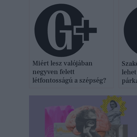
Miért lesz valójában
Szak
negyven felett
lehet
létfontosságú a szépség?
párk
titka