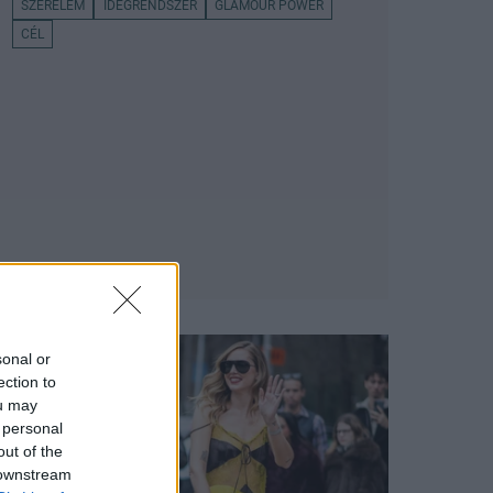
SZERELEM
IDEGRENDSZER
GLAMOUR POWER
CÉL
sonal or
ection to
ou may
 personal
out of the
 downstream