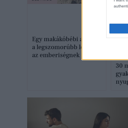
authenti
Egy makákóbébi adta fel
a legszomorúbb leckét
az emberiségnek idén
30 
gyak
nyu
kulc
kip