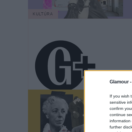
KULTÚRA
Glamour 
If you wish 
Elmegyógyintézetbe kerülhetett,
sensitive in
aki nem volt túl lelkes a feleség
confirm you
szereptől
continue se
information 
further disc