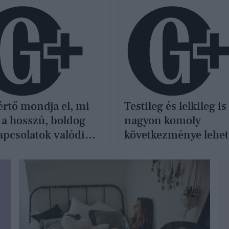
értő mondja el, mi
Testileg és lelkileg is
 a hosszú, boldog
nagyon komoly
apcsolatok valódi
következménye lehet
elfojtott női haragna