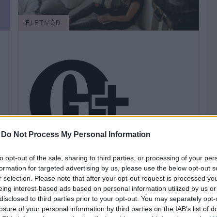
ÉLETMÓD
-
Do Not Process My Personal Information
Valószínűleg téged is érint ez a
to opt-out of the sale, sharing to third parties, or processing of your per
láthatatlan mentális teher, így
formation for targeted advertising by us, please use the below opt-out s
r selection. Please note that after your opt-out request is processed y
könnyíthetsz rajta a
eing interest-based ads based on personal information utilized by us or
mindennapokban
disclosed to third parties prior to your opt-out. You may separately opt-
losure of your personal information by third parties on the IAB’s list of