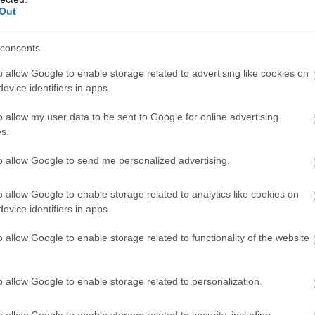
Out
GLAMOUR POWER
A manifesztálás ideje
consents
lejárt? Megérkezett az
o allow Google to enable storage related to advertising like cookies on
új módszer, amit a
evice identifiers in apps.
szkeptikusok is
o allow my user data to be sent to Google for online advertising
imádni fognak
s.
to allow Google to send me personalized advertising.
o allow Google to enable storage related to analytics like cookies on
evice identifiers in apps.
o allow Google to enable storage related to functionality of the website
o allow Google to enable storage related to personalization.
MÓD
ÉLETMÓD
o allow Google to enable storage related to security, including