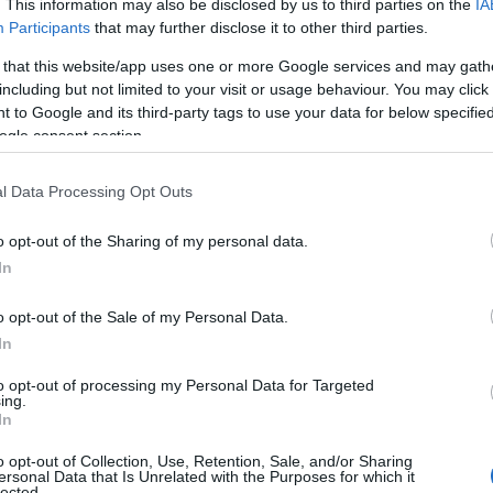
. This information may also be disclosed by us to third parties on the
IA
Participants
that may further disclose it to other third parties.
MÓD
ÉLETMÓD
 that this website/app uses one or more Google services and may gath
including but not limited to your visit or usage behaviour. You may click 
 to Google and its third-party tags to use your data for below specifi
ogle consent section.
Ez a manipulációs
l Data Processing Opt Outs
zik helyes módszer
technika egyre
akításra? A szakértő
o opt-out of the Sharing of my personal data.
népszerűbb
sza nagyon meglepő
In
randevúzási trend, 
veheted észre, hogy
o opt-out of the Sale of my Personal Data.
tulajdonképpen
In
átvernek
to opt-out of processing my Personal Data for Targeted
ing.
In
o opt-out of Collection, Use, Retention, Sale, and/or Sharing
ersonal Data that Is Unrelated with the Purposes for which it
lected.