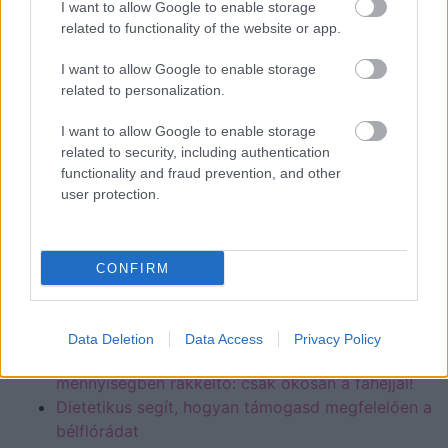
segítség, hogy a laurinsavtartalmának
I want to allow Google to enable storage
köszönhetően rovarriasztóként is remekül
related to functionality of the website or app.
funkcionál, de egy hamutartóban elégetve
I want to allow Google to enable storage
természetes légfrissítőként is használhatod. Kell
related to personalization.
ennél több ok, hogy mindig tarts belőle otthon egy
csomaggal?
I want to allow Google to enable storage
related to security, including authentication
Forrás:
healthshots.com
,
webmd.com
,
functionality and fraud prevention, and other
healthifyme.com
user protection.
Amivel szintén tehetsz az
egészségedért:
CONFIRM
A trükk, amivel 1 perc alatt elalszol, még akkor is,
ha nagyon stresszes vagy
Data Deletion
Data Access
Privacy Policy
Kis mennyiségben csodaszer, nagy
mennyiségben rákkeltő: csak okosan a fahéjjal!
Dietetikus segít, hogyan támogasd megfelelően a
bélflórádat