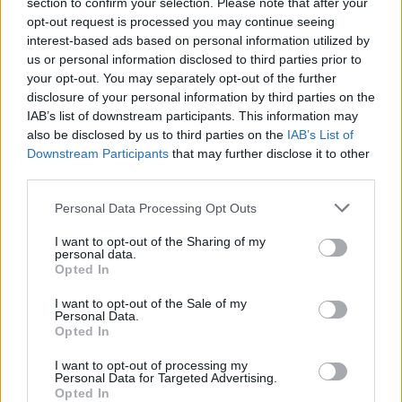
Így edd a joghurtot, és fogyhatsz vele
section to confirm your selection. Please note that after your
opt-out request is processed you may continue seeing
interest-based ads based on personal information utilized by
Csökkenti a stresszt és a
us or personal information disclosed to third parties prior to
your opt-out. You may separately opt-out of the further
szorongást
disclosure of your personal information by third parties on the
IAB’s list of downstream participants. This information may
A babérlevél aromás illata természetes nyugtató
also be disclosed by us to third parties on the
IAB’s List of
Downstream Participants
that may further disclose it to other
tulajdonsággal rendelkezik, mivel tisztítja a levegőt,
third parties.
és hangulatjavító hatása is lehet. A benne található
linalool nevű antioxidáns pedig segíthet csökkenteni
Please note that this website/app uses one or more Google
Personal Data Processing Opt Outs
a
stresszhormonok szintjét
, így stresszes
services and may gather and store information including but
helyzetekben is előnyös. Ezek a pozitív
not limited to your visit or usage behaviour. You may click to
I want to opt-out of the Sharing of my
personal data.
grant or deny consent to Google and its third-party tags to
tulajdonságok pedig akkor is érvényesülhetnek, ha
Opted In
use your data for below specified purposes in below Google
mélyeket szippantasz egy csésze meleg
consent section.
I want to opt-out of the Sale of my
babérleveles italba.
Personal Data.
Opted In
Hogyan készítsd el?
I want to opt-out of processing my
Personal Data for Targeted Advertising.
Vegyél elő nagyjából 5 grammnyi, szárított
Opted In