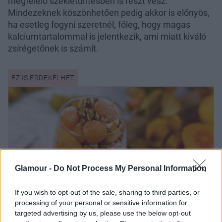
megfelelő székletürítésben is részt vesz.
Mindezeknek köszönhetően pedig akkor is előnyös,
ha esetleg fogyni szeretnél, főleg, hogy magas
kalciumtartalommal is jelentkezik, ami miatt kiváló
zsírégetőnek is számít.
Glamour -
Do Not Process My Personal Information
If you wish to opt-out of the sale, sharing to third parties, or
processing of your personal or sensitive information for
targeted advertising by us, please use the below opt-out