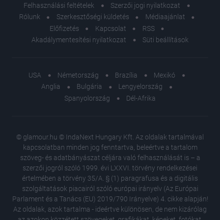
Felhasználási feltételek
Szerzői jogi nyilatkozat
Rólunk
Szerkesztőségi küldetés
Médiaajánlat
Előfizetés
Kapcsolat
RSS
Akadálymentesítési nyilatkozat
Süti beállítások
USA
Németország
Brazília
Mexikó
Anglia
Bulgária
Lengyelország
Spanyolország
Dél-Afrika
© glamour.hu © IndaNext Hungary Kft. Az oldalak tartalmával
kapcsolatban minden jog fenntartva, beleértve a tartalom
szöveg- és adatbányászat céljára való felhasználását is – a
szerzői jogról szóló 1999. évi LXXVI. törvény rendelkezései
értelmében a törvény 35/A. § (1) paragrafusa és a digitális
szolgáltatások piacairól szóló európai irányelv (Az Európai
Parlament és a Tanács (EU) 2019/790 Irányelve) 4. cikke alapján!
Az oldalak, azok tartalma - ideértve különösen, de nem kizárólag
az azokon közzétett szövegeket, grafikákat, képeket, fotókat,