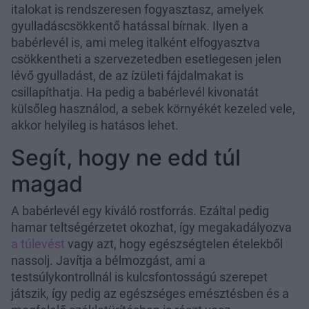
italokat is rendszeresen fogyasztasz, amelyek
gyulladáscsökkentő hatással bírnak. Ilyen a
babérlevél is, ami meleg italként elfogyasztva
csökkentheti a szervezetedben esetlegesen jelen
lévő gyulladást, de az ízületi fájdalmakat is
csillapíthatja. Ha pedig a babérlevél kivonatát
külsőleg használod, a sebek környékét kezeled vele,
akkor helyileg is hatásos lehet.
Segít, hogy ne edd túl
magad
A babérlevél egy kiváló rostforrás. Ezáltal pedig
hamar teltségérzetet okozhat, így megakadályozva
a túlevést
vagy azt, hogy egészségtelen ételekből
nassolj. Javítja a bélmozgást, ami a
testsúlykontrollnál is kulcsfontosságú szerepet
játszik, így pedig az egészséges emésztésben és a