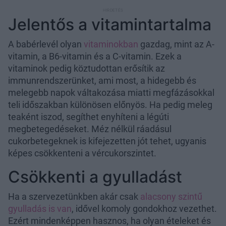
Jelentős a vitamintartalma
A babérlevél olyan
vitaminokban
gazdag, mint az A-
vitamin, a B6-vitamin és a C-vitamin. Ezek a
vitaminok pedig köztudottan erősítik az
immunrendszerünket, ami most, a hidegebb és
melegebb napok váltakozása miatti megfázásokkal
teli időszakban különösen előnyös. Ha pedig meleg
teaként iszod, segíthet enyhíteni a légúti
megbetegedéseket. Méz nélkül ráadásul
cukorbetegeknek is kifejezetten jót tehet, ugyanis
képes csökkenteni a vércukorszintet.
Csökkenti a gyulladást
Ha a szervezetünkben akár csak
alacsony szintű
gyulladás is van
, idővel komoly gondokhoz vezethet.
Ezért mindenképpen hasznos, ha olyan ételeket és