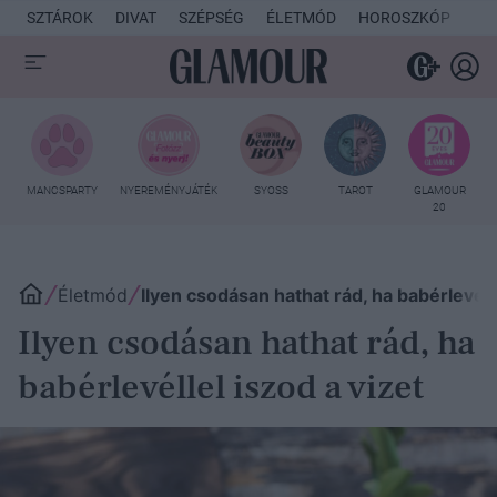
SZTÁROK
DIVAT
SZÉPSÉG
ÉLETMÓD
HOROSZKÓP
KU
MANCSPARTY
NYEREMÉNYJÁTÉK
SYOSS
TAROT
GLAMOUR
20
Életmód
Ilyen csodásan hathat rád, ha babérlevélle
Ilyen csodásan hathat rád, ha
babérlevéllel iszod a vizet