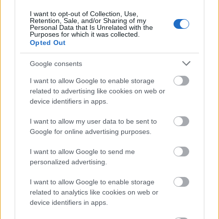
babérlevelet, és tedd egy nagy bögrényi forró vízbe.
Ezután kevergesd néhány másodpercig, majd szűrd
I want to opt-out of Collection, Use,
Retention, Sale, and/or Sharing of my
le a keveréket, és hagyd, hogy a víz
Personal Data that Is Unrelated with the
Purposes for which it was collected.
szobahőmérsékletű legyen. Akár így, szimplán is
Opted Out
nyugodtan fogyaszthatod, de ha úgy jobban ízlik,
egy teáskanál mézet is tehetsz bele. Gyakorlatilag
Google consents
néhány perc alatt elkészül, amint pedig
I want to allow Google to enable storage
elkortyolgattad, már élvezheted is
az előnyeit,
related to advertising like cookies on web or
amelyek rendszeres, akár napi fogyasztás mellett
device identifiers in apps.
még jobban érvényesülnek.
I want to allow my user data to be sent to
Mire jó még a babérlevél?
Google for online advertising purposes.
A babérlevél önmagában sok egyéb pozitív
I want to allow Google to send me
tulajdonsággal is rendelkezik. Ilyen többek közt az,
personalized advertising.
hogy jó hatással van
a haj egészségére
és
I want to allow Google to enable storage
természetes növekedésére, ha vízbe áztatod, majd
related to analytics like cookies on web or
samponozás után finoman bedörzsölöd vele a
device identifiers in apps.
fejbőrödet. Élelmiszertárolás esetén hatalmas