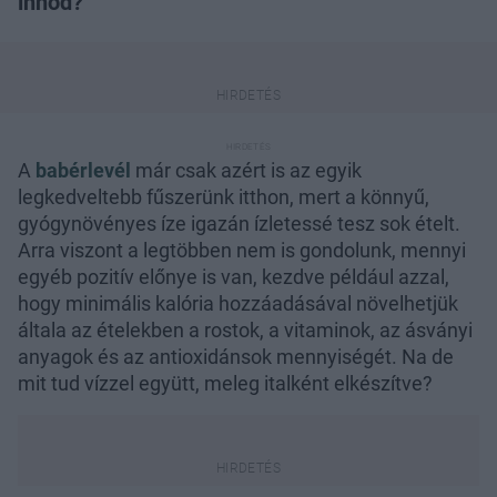
innod?
A
babérlevél
már csak azért is az egyik
legkedveltebb fűszerünk itthon, mert a könnyű,
gyógynövényes íze igazán ízletessé tesz sok ételt.
Arra viszont a legtöbben nem is gondolunk, mennyi
egyéb pozitív előnye is van, kezdve például azzal,
hogy minimális kalória hozzáadásával növelhetjük
általa az ételekben a rostok, a vitaminok, az ásványi
anyagok és az antioxidánsok mennyiségét. Na de
mit tud vízzel együtt, meleg italként elkészítve?