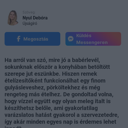
Szöveg:
Nyul Debóra
Újságíró
Küldés
Megosztás
Messengeren
Ha arról van szó, mire jó a babérlevél,
sokunknak először a konyhában betöltött
szerepe jut eszünkbe. Hiszen remek
ételízesítőként funkcionálhat egy finom
gulyásleveshez, pörköltekhez és még
rengeteg más ételhez. De gondoltad volna,
hogy vízzel együtt egy olyan meleg italt is
készíthetsz belőle, ami gyakorlatilag
varázslatos hatást gyakorol a szervezetedre,
így akár minden egyes nap is érdemes lehet