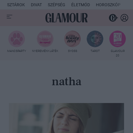
SZTÁROK
DIVAT
SZÉPSÉG
ÉLETMÓD
HOROSZKÓP
KU
MANCSPARTY
NYEREMÉNYJÁTÉK
SYOSS
TAROT
GLAMOUR
20
natha