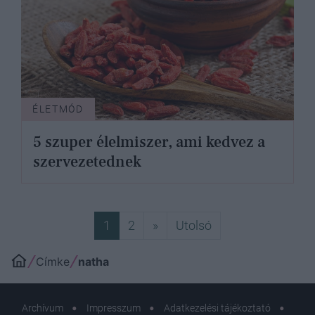
ÉLETMÓD
5 szuper élelmiszer, ami kedvez a
szervezetednek
Következő
Utolsó
1
2
»
Utolsó
Címke
natha
Archívum
Impresszum
Adatkezelési tájékoztató