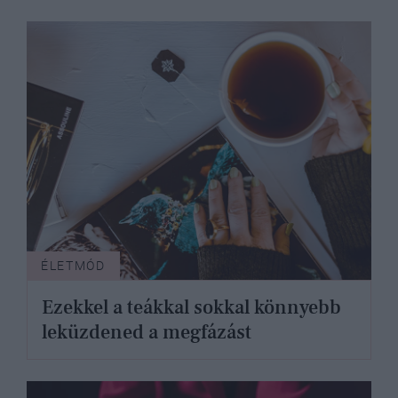
ÉLETMÓD
Ezekkel a teákkal sokkal könnyebb
leküzdened a megfázást