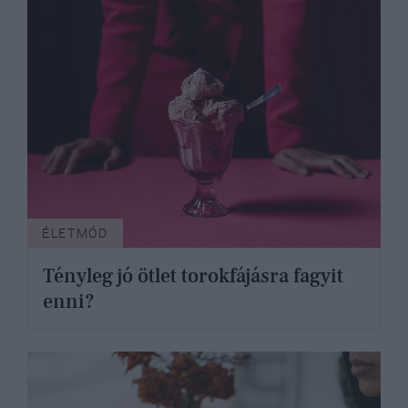
ÉLETMÓD
Tényleg jó ötlet torokfájásra fagyit
enni?