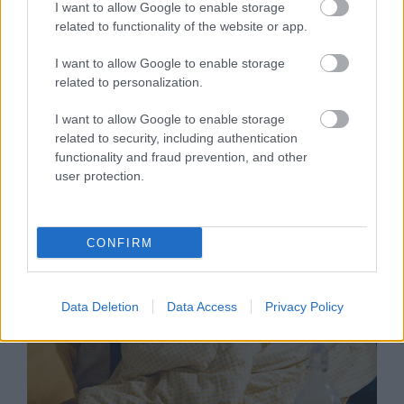
I want to allow Google to enable storage
related to functionality of the website or app.
ÉLETMÓD
I want to allow Google to enable storage
related to personalization.
Óvatosan, ezektől a dolgoktól csak
I want to allow Google to enable storage
még rosszabb lesz a nátha
related to security, including authentication
functionality and fraud prevention, and other
user protection.
CONFIRM
Data Deletion
Data Access
Privacy Policy