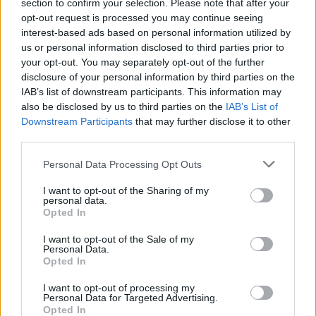
section to confirm your selection. Please note that after your
opt-out request is processed you may continue seeing
interest-based ads based on personal information utilized by
us or personal information disclosed to third parties prior to
your opt-out. You may separately opt-out of the further
disclosure of your personal information by third parties on the
IAB’s list of downstream participants. This information may
also be disclosed by us to third parties on the
IAB’s List of
Downstream Participants
that may further disclose it to other
ÉLETMÓD
third parties.
Please note that this website/app uses one or more Google
Nátha vagy influenza? Ezekből a
Personal Data Processing Opt Outs
services and may gather and store information including but
jelekből tudod eldönteni
not limited to your visit or usage behaviour. You may click to
I want to opt-out of the Sharing of my
personal data.
grant or deny consent to Google and its third-party tags to
Opted In
use your data for below specified purposes in below Google
consent section.
I want to opt-out of the Sale of my
Personal Data.
Opted In
I want to opt-out of processing my
Personal Data for Targeted Advertising.
Opted In