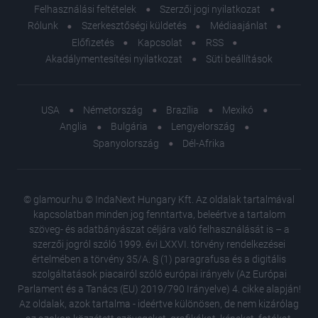
Felhasználási feltételek
Szerzői jogi nyilatkozat
Rólunk
Szerkesztőségi küldetés
Médiaajánlat
Előfizetés
Kapcsolat
RSS
Akadálymentesítési nyilatkozat
Süti beállítások
USA
Németország
Brazília
Mexikó
Anglia
Bulgária
Lengyelország
Spanyolország
Dél-Afrika
© glamour.hu © IndaNext Hungary Kft. Az oldalak tartalmával
kapcsolatban minden jog fenntartva, beleértve a tartalom
szöveg- és adatbányászat céljára való felhasználását is – a
szerzői jogról szóló 1999. évi LXXVI. törvény rendelkezései
értelmében a törvény 35/A. § (1) paragrafusa és a digitális
szolgáltatások piacairól szóló európai irányelv (Az Európai
Parlament és a Tanács (EU) 2019/790 Irányelve) 4. cikke alapján!
Az oldalak, azok tartalma - ideértve különösen, de nem kizárólag