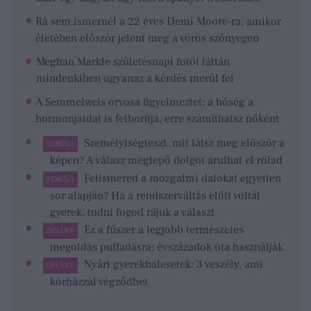
Rá sem ismernél a 22 éves Demi Moore-ra, amikor
életében először jelent meg a vörös szőnyegen
Meghan Markle születésnapi fotói láttán
mindenkiben ugyanaz a kérdés merül fel
A Semmelweis orvosa figyelmeztet: a hőség a
hormonjaidat is felborítja, erre számíthatsz nőként
Személyiségteszt: mit látsz meg először a
FEMINA
képen? A válasz meglepő dolgot árulhat el rólad
Felismered a mozgalmi dalokat egyetlen
FEMINA
sor alapján? Ha a rendszerváltás előtt voltál
gyerek, tudni fogod rájuk a választ
Ez a fűszer a legjobb természetes
DÍVÁNY
megoldás puffadásra: évszázadok óta használják
Nyári gyerekbalesetek: 3 veszély, ami
DÍVÁNY
kórházzal végződhet