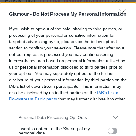
Ha kávé után
túl hamar megmosod a fogad
, azzal
akár több kárt is okozhatsz, mint hasznot. Ennek
Glamour -
Do Not Process My Personal Information
oka, hogy a kávé savas, így fél óráig is eltarthat, míg
a nyálban található fehérjék lebontják. Ha pedig a
If you wish to opt-out of the sale, sharing to third parties, or
kávé
után nem vársz legalább 30 percet,
fogmosás
processing of your personal or sensitive information for
közben bedörzsölheted a savat a fogad pórusaiba,
targeted advertising by us, please use the below opt-out
ami fogszuvasodáshoz vezethet.
section to confirm your selection. Please note that after your
opt-out request is processed you may continue seeing
„A magas savtartalmú ételek és italok - ezek közé
interest-based ads based on personal information utilized by
tartozik a kávé is - demineralizálják a fogakat, vagy
us or personal information disclosed to third parties prior to
puhítják a fogzománcot. Ha fogyasztásuk után
your opt-out. You may separately opt-out of the further
bármit teszünk a fogainkkal - beleértve a fogmosást
disclosure of your personal information by third parties on the
és a fogselyem használatát is -, miközben a zománc
IAB’s list of downstream participants. This information may
puha, az károsíthatja a fogakat, érzékenységet
also be disclosed by us to third parties on the
IAB’s List of
Downstream Participants
that may further disclose it to other
okozhat és fogszuvasodáshoz vezethet"
-
mondja
,
third parties.
Dr. Sharon Huang New York-i fogorvos.
Please note that this website/app uses one or more Google
Personal Data Processing Opt Outs
A szakember azonban felhívja a figyelmet arra,
services and may gather and store information including but
hogy a reggeli kávé előtti fogmosás viszont nagyon
not limited to your visit or usage behaviour. You may click to
I want to opt-out of the Sharing of my
personal data.
is fontos!
A lepedék és a baktériumok ugyanis
grant or deny consent to Google and its third-party tags to