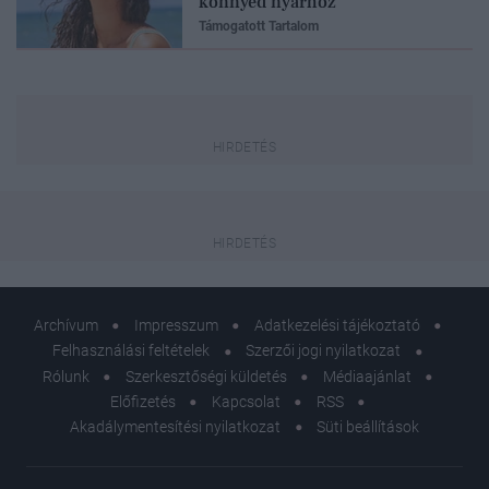
könnyed nyárhoz
Támogatott Tartalom
Archívum
Impresszum
Adatkezelési tájékoztató
Felhasználási feltételek
Szerzői jogi nyilatkozat
Rólunk
Szerkesztőségi küldetés
Médiaajánlat
Előfizetés
Kapcsolat
RSS
Akadálymentesítési nyilatkozat
Süti beállítások