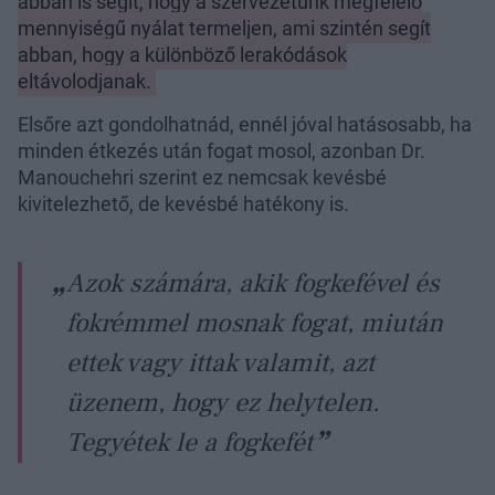
abban is segít, hogy a szervezetünk megfelelő
mennyiségű nyálat termeljen, ami szintén segít
abban, hogy a különböző lerakódások
eltávolodjanak.
Elsőre azt gondolhatnád, ennél jóval hatásosabb, ha
minden étkezés után fogat mosol, azonban Dr.
Manouchehri szerint ez nemcsak kevésbé
kivitelezhető, de kevésbé hatékony is.
Azok számára, akik fogkefével és
fokrémmel mosnak fogat, miután
ettek vagy ittak valamit, azt
üzenem, hogy ez helytelen.
Tegyétek le a fogkefét