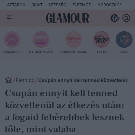
SZTÁROK
DIVAT
SZÉPSÉG
ÉLETMÓD
HOROSZKÓP
KU
MANCSPARTY
NYEREMÉNYJÁTÉK
NYEREMÉNYJÁTÉK
SYOSS
TAROT
Életmód
Csupán ennyit kell tenned közvetlenül az
Csupán ennyit kell tenned
közvetlenül az étkezés után:
a fogaid fehérebbek lesznek
tőle, mint valaha