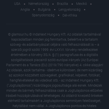
USA
Németország
Brazília
Mexikó
Anglia
Bulgária
Lengyelország
Spanyolország
Dél-Afrika
© glamour.hu © IndaNext Hungary Kft. Az oldalak tartalmával
kapcsolatban minden jog fenntartva, beleértve a tartalom
szöveg- és adatbányászat céljára való felhasználását is – a
szerzői jogról szóló 1999. évi LXXVI. törvény rendelkezései
értelmében a törvény 35/A. § (1) paragrafusa és a digitális
szolgáltatások piacairól szóló európai irányelv (Az Európai
Parlament és a Tanács (EU) 2019/790 Irányelve) 4. cikke alapján!
Az oldalak, azok tartalma - ideértve különösen, de nem kizárólag
az azokon közzétett szövegeket, grafikákat, képeket, fotókat,
hangfelvételeket és videókat stb. - az IndaNext Hungary Kft.
("Jogtulajdonos") kizárólagos jogosultsága alá esnek. Mindezek
minden és bármely felhasználása csak a Jogtulajdonos előzetes
írásbeli hozzájárulásával lehetséges. Az oldalról kivezető linkeken
elérhető tartalmakért a Jogtulajdonos semmilyen felelősséget,
helytállást nem vállal. A Jogtulajdonos pontos és hiteles
A Semme