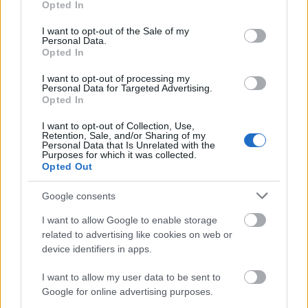
Opted In
összegyűlnek a fogakon, amelyeket a kávé
use your data for below specified purposes in below Google
consent section.
elszínezhet, így sárgábbnak tűnhetnek.
I want to opt-out of the Sale of my
Personal Data.
Opted In
I want to opt-out of processing my
Personal Data for Targeted Advertising.
Opted In
A kevesebb lepedék felhalmozódása azonban
I want to opt-out of Collection, Use,
csökkenti a kávé okozta elszíneződés esélyét, ezért
Retention, Sale, and/or Sharing of my
Personal Data that Is Unrelated with the
érdemes még a reggeli cappuccino előtt kézbe
Purposes for which it was collected.
venni a fogkefédet.
„A fogmosás után nyugodtan
Opted Out
fogyaszthatunk vizet és kávét, mivel a fogkrémben
Google consents
lévő ásványi anyagok már megszabadították a fogak
felületét a baktériumok felhalmozódásától"
- mondja
I want to allow Google to enable storage
Dr. Huang, de azt hozzáteszi, hogy
é
rdemes 10
related to advertising like cookies on web or
percet várni, hogy elkerüld a fogkrém ízű kávét.
device identifiers in apps.
Forrás:
exp
ress.co
.uk
I want to allow my user data to be sent to
Google for online advertising purposes.