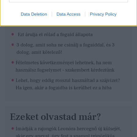
Data Deletion
Data Access
Privacy Policy
Ezeket olvastad már?
Ezt árulja el rólad a fogaid állapota
3 dolog, amit soha ne csinálj a fogaiddal, és 3
dolog, amit kötelező!
Félelmetes következményei lehetnek, ha nem
használsz fogselymet - szakembert kérdeztünk
Lehet, hogy eddig rosszul használtad a szájvizet?
Ha igen, akár a fogaidba is kerülhet ez a hiba
Ezeket olvastad már?
Imádják a rajongók Leonóra hercegnő új külsejét,
akár egy angyal, úgy fest a spanyol trónörökös