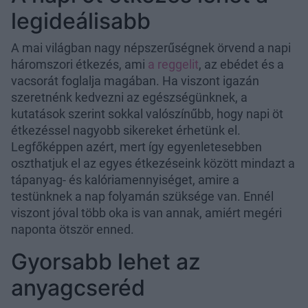
legideálisabb
A mai világban nagy népszerűségnek örvend a napi
háromszori étkezés, ami
a reggelit
, az ebédet és a
vacsorát foglalja magában. Ha viszont igazán
szeretnénk kedvezni az egészségünknek, a
kutatások szerint sokkal valószínűbb, hogy napi öt
étkezéssel nagyobb sikereket érhetünk el.
Legfőképpen azért, mert így egyenletesebben
oszthatjuk el az egyes étkezéseink között mindazt a
tápanyag- és kalóriamennyiséget, amire a
testünknek a nap folyamán szüksége van. Ennél
viszont jóval több oka is van annak, amiért megéri
naponta ötször enned.
Gyorsabb lehet az
anyagcseréd