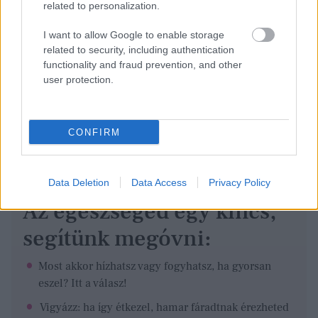
related to personalization.
I want to allow Google to enable storage
related to security, including authentication
functionality and fraud prevention, and other
user protection.
CONFIRM
Data Deletion
Data Access
Privacy Policy
Az egészséged egy kincs,
segítünk megóvni:
Most akkor hízhatsz vagy fogyhatsz, ha gyorsan
eszel? Itt a válasz!
Vigyázz: ha így étkezel, hamar fáradtnak érezheted