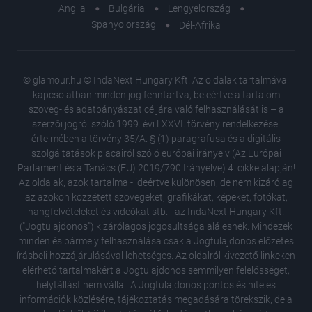
Anglia
Bulgária
Lengyelország
Spanyolország
Dél-Afrika
© glamour.hu © IndaNext Hungary Kft. Az oldalak tartalmával
kapcsolatban minden jog fenntartva, beleértve a tartalom
szöveg- és adatbányászat céljára való felhasználását is – a
szerzői jogról szóló 1999. évi LXXVI. törvény rendelkezései
értelmében a törvény 35/A. § (1) paragrafusa és a digitális
szolgáltatások piacairól szóló európai irányelv (Az Európai
Parlament és a Tanács (EU) 2019/790 Irányelve) 4. cikke alapján!
Az oldalak, azok tartalma - ideértve különösen, de nem kizárólag
az azokon közzétett szövegeket, grafikákat, képeket, fotókat,
hangfelvételeket és videókat stb. - az IndaNext Hungary Kft.
("Jogtulajdonos") kizárólagos jogosultsága alá esnek. Mindezek
minden és bármely felhasználása csak a Jogtulajdonos előzetes
írásbeli hozzájárulásával lehetséges. Az oldalról kivezető linkeken
elérhető tartalmakért a Jogtulajdonos semmilyen felelősséget,
Nem kell
helytállást nem vállal. A Jogtulajdonos pontos és hiteles
öregedé
információk közlésére, tájékoztatás megadására törekszik, de a
élet titk