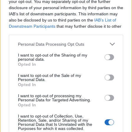
your opt-out. You may separately opt-out of the further
mindig fogsz nekik helyet találni. Zöldségeket vagy
disclosure of your personal information by third parties on the
gyümölcsöket például minden étkezés alkalmával
IAB’s list of downstream participants. This information may
érdemes enned, de a tojást, a zabpelyhet és még
also be disclosed by us to third parties on the
IAB’s List of
sok más ételt is beilleszthetsz napi szinten az
Downstream Participants
that may further disclose it to other
third parties.
étrendedbe. Az pedig, hogy egy nap ötször vagy
akár csak két-három alkalommal ne ugyanazt edd,
Please note that this website/app uses one or more Google
Personal Data Processing Opt Outs
eleve jó motiváció lehet a változatos táplálkozásra.
services and may gather and store information including but
not limited to your visit or usage behaviour. You may click to
I want to opt-out of the Sharing of my
Ami igazán számít
personal data.
grant or deny consent to Google and its third-party tags to
Opted In
use your data for below specified purposes in below Google
Bár sok szempontból a napi öt étkezés lehet a
consent section.
I want to opt-out of the Sale of my
Personal Data.
legideálisabb, alapvetően a három vagy négy
Opted In
étkezéssel sincsen gond. A legfontosabb az, hogy
nap mint nap elegendő tápanyagot kapjon a
I want to opt-out of processing my
Personal Data for Targeted Advertising.
szervezeted. Annyi biztos, hogy ha többször eszel
Opted In
kevesebbet, mondjuk 2-3 órás időközönként, azzal
megkönnyítheted a tested működését, és annak is
I want to opt-out of Collection, Use,
Retention, Sale, and/or Sharing of my
kisebb lesz az esélye, hogy a nap folyamán túl
Personal Data that Is Unrelated with the
Purposes for which it was collected.
hamar megéhezel, így esetlegesen túleszed magad.