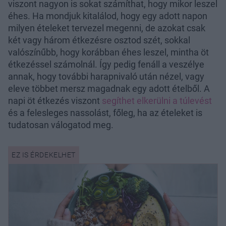
viszont nagyon is sokat számíthat, hogy mikor leszel
éhes. Ha mondjuk kitalálod, hogy egy adott napon
milyen ételeket tervezel megenni, de azokat csak
két vagy három étkezésre osztod szét, sokkal
valószínűbb, hogy korábban éhes leszel, mintha öt
étkezéssel számolnál. Így pedig fenáll a veszélye
annak, hogy további harapnivaló után nézel, vagy
eleve többet mersz magadnak egy adott ételből. A
napi öt étkezés viszont
segíthet elkerülni a túlevést
és a felesleges nassolást, főleg, ha az ételeket is
tudatosan válogatod meg.