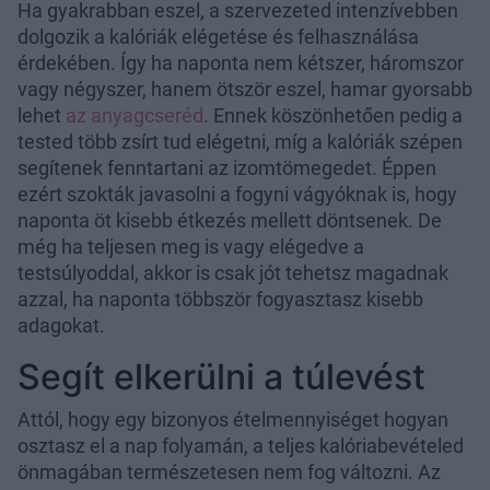
Ha gyakrabban eszel, a szervezeted intenzívebben
dolgozik a kalóriák elégetése és felhasználása
érdekében. Így ha naponta nem kétszer, háromszor
vagy négyszer, hanem ötször eszel, hamar gyorsabb
lehet
az anyagcseréd
. Ennek köszönhetően pedig a
tested több zsírt tud elégetni, míg a kalóriák szépen
segítenek fenntartani az izomtömegedet. Éppen
ezért szokták javasolni a fogyni vágyóknak is, hogy
naponta öt kisebb étkezés mellett döntsenek. De
még ha teljesen meg is vagy elégedve a
testsúlyoddal, akkor is csak jót tehetsz magadnak
azzal, ha naponta többször fogyasztasz kisebb
adagokat.
Segít elkerülni a túlevést
Attól, hogy egy bizonyos ételmennyiséget hogyan
osztasz el a nap folyamán, a teljes kalóriabevételed
önmagában természetesen nem fog változni. Az