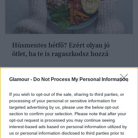
Húsmentes hétfő? Ezért olyan jó
ötlet, ha te is ragaszkodsz hozzá
Motiválhat a
Glamour -
Do Not Process My Personal Information
változatosságra
If you wish to opt-out of the sale, sharing to third parties, or
Ha minden nap eszel reggelit, tízórait, ebédet,
processing of your personal or sensitive information for
uzsonnát és vacsorát is, akkor sokkal nagyobb lehet
targeted advertising by us, please use the below opt-out
a motivációd, hogy
többféle étel kerüljön a
section to confirm your selection. Please note that after your
opt-out request is processed you may continue seeing
tányérodra
. Találd ki, mik azok az alapvető
interest-based ads based on personal information utilized by
élelmiszerek, amelyekből szeretnél többet
us or personal information disclosed to third parties prior to
fogyasztani, és biztos, hogy napi öt étkezés esetén