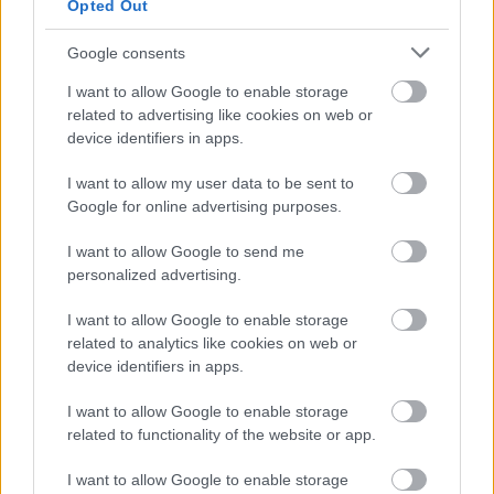
Opted Out
Csak tárazz be otthon különféle egészséges
alapanyagokból, például gyümölcsökből,
Google consents
zöldségekből,
zabpehelyből
, és biztos, hogy minden
I want to allow Google to enable storage
étkezésre sikerül majd összedobnod valamilyen
related to advertising like cookies on web or
egészséges, tápláló finomságot.
device identifiers in apps.
Forrás:
webmd.com
,
lybrate.com
,
I want to allow my user data to be sent to
timesofindia.indiatimes.com
Google for online advertising purposes.
I want to allow Google to send me
personalized advertising.
I want to allow Google to enable storage
related to analytics like cookies on web or
device identifiers in apps.
I want to allow Google to enable storage
related to functionality of the website or app.
I want to allow Google to enable storage