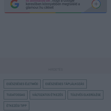
Itt állíthatod be
, hogy a Google
keresőben könnyebben megtaláld a
glamour.hu cikkeit
EGÉSZSÉGES ÉLETMÓD
EGÉSZSÉGES TÁPLÁLKOZÁS
TUDATOSSAG
VÁLTOZATOS ÉTKEZÉS
TÚLEVÉS ELKERÜLÉSE
ÉTKEZÉSI TIPP