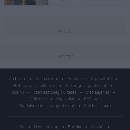
Archívum
Impresszum
Adatkezelési tájékoztató
Felhasználási feltételek
Szerzői jogi nyilatkozat
Rólunk
Szerkesztőségi küldetés
Médiaajánlat
Előfizetés
Kapcsolat
RSS
Akadálymentesítési nyilatkozat
Süti beállítások
USA
Németország
Brazília
Mexikó