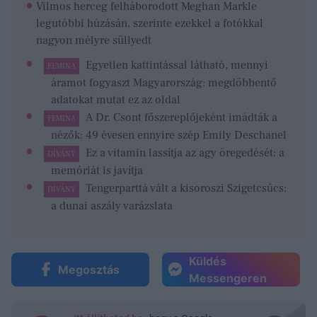
Vilmos herceg felháborodott Meghan Markle
legutóbbi húzásán, szerinte ezekkel a fotókkal
nagyon mélyre süllyedt
Egyetlen kattintással látható, mennyi
FEMINA
áramot fogyaszt Magyarország: megdöbbentő
adatokat mutat ez az oldal
A Dr. Csont főszereplőjeként imádták a
FEMINA
nézők: 49 évesen ennyire szép Emily Deschanel
Ez a vitamin lassítja az agy öregedését: a
DÍVÁNY
memóriát is javítja
Tengerparttá vált a kisoroszi Szigetcsúcs:
DÍVÁNY
a dunai aszály varázslata
Küldés
Megosztás
Messengeren