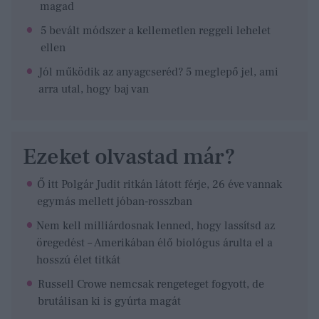
magad
5 bevált módszer a kellemetlen reggeli lehelet
ellen
Jól működik az anyagcseréd? 5 meglepő jel, ami
arra utal, hogy baj van
Ezeket olvastad már?
Ő itt Polgár Judit ritkán látott férje, 26 éve vannak
egymás mellett jóban-rosszban
Nem kell milliárdosnak lenned, hogy lassítsd az
öregedést – Amerikában élő biológus árulta el a
hosszú élet titkát
Russell Crowe nemcsak rengeteget fogyott, de
brutálisan ki is gyúrta magát