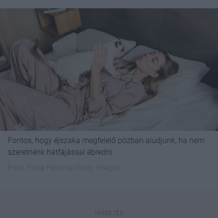
Fontos, hogy éjszaka megfelelő pózban aludjunk, ha nem
szeretnénk hátfájással ébredni
Fotó:
Yulia Petrova/Getty Images