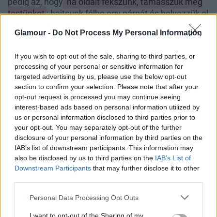
pedig az, hogy
ha oldalt fekszünk, támasszuk meg
testünket
: hajtsunk félbe egy párnát és helyezzük el
úgy, mintha átölelnénk. Így a vállaink alvás közben
Glamour -
Do Not Process My Personal Information
nem tudnak előredőlni.
Akik gyakran küzdenek derékfájással, azoknak
If you wish to opt-out of the sale, sharing to third parties, or
szükségük lehet egy másik párnára is, amit a
processing of your personal or sensitive information for
targeted advertising by us, please use the below opt-out
térdeik közé helyeznek
. Ez segít egyenesen tartani
section to confirm your selection. Please note that after your
a gerinc vonalát, megakadályozza, hogy a hátunk
opt-out request is processed you may continue seeing
túlságosan kicsavarodjon az éjszaka folyamán.
interest-based ads based on personal information utilized by
us or personal information disclosed to third parties prior to
your opt-out. You may separately opt-out of the further
disclosure of your personal information by third parties on the
IAB’s list of downstream participants. This information may
also be disclosed by us to third parties on the
IAB’s List of
Tökéletes megoldás lehet
Downstream Participants
that may further disclose it to other
third parties.
a terhességi párna
Please note that this website/app uses one or more Google
Personal Data Processing Opt Outs
Az
Express
azt írja, elsőre talán meghökkentő lehet
services and may gather and store information including but
és felmerülhet bennünk a kérdés: mégis ki
alszik
not limited to your visit or usage behaviour. You may click to
I want to opt-out of the Sharing of my