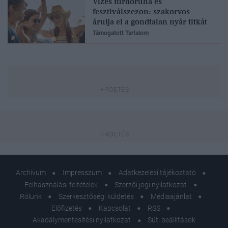
Vizes fürdőruha és
fesztiválszezon: szakorvos
árulja el a gondtalan nyár titkát
Támogatott Tartalom
Archívum
Impresszum
Adatkezelési tájékoztató
Felhasználási feltételek
Szerzői jogi nyilatkozat
Rólunk
Szerkesztőségi küldetés
Médiaajánlat
Előfizetés
Kapcsolat
RSS
Akadálymentesítési nyilatkozat
Süti beállítások