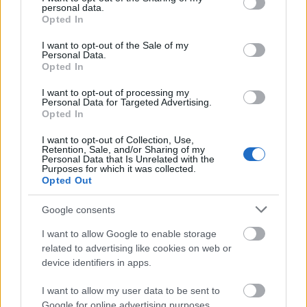
personal data.
grant or deny consent to Google and its third-party tags to
így? Ugyanakkor a párnák miatt egyáltalán nem
Opted In
use your data for below specified purposes in below Google
kényelmetlen ez a testhelyzet, és bár első
consent section.
I want to opt-out of the Sale of my
alkalommal biztosan szokatlan, mindenképp nagyon
Personal Data.
hasznos, érdemes kipróbálni.
Opted In
A kommentelők egy része azt javasolja, inkább ne
I want to opt-out of processing my
Personal Data for Targeted Advertising.
vásároljunk magunknak három új párnát, hanem
Opted In
szerezzünk be egy terhességi vagy kismama-
I want to opt-out of Collection, Use,
párnát
, ami hosszúkás, henger alakú, tökéletes
Retention, Sale, and/or Sharing of my
támaszt nyújt a fejnek, a vállaknak és a térdnek.
Personal Data that Is Unrelated with the
Purposes for which it was collected.
Nemcsak a kisbabát váróknak lehet nagy segítség,
Opted Out
ha az oldalunkon szeretünk aludni, mindenképp
hasznos lehet, ha fájdalmak nélkül szeretnénk
Google consents
reggel felébredni.
I want to allow Google to enable storage
related to advertising like cookies on web or
device identifiers in apps.
I want to allow my user data to be sent to
Google for online advertising purposes.