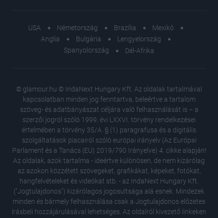
USA
Németország
Brazília
Mexikó
Anglia
Bulgária
Lengyelország
Spanyolország
Dél-Afrika
© glamour.hu © IndaNext Hungary Kft. Az oldalak tartalmával
kapcsolatban minden jog fenntartva, beleértve a tartalom
szöveg- és adatbányászat céljára való felhasználását is – a
szerzői jogról szóló 1999. évi LXXVI. törvény rendelkezései
értelmében a törvény 35/A. § (1) paragrafusa és a digitális
szolgáltatások piacairól szóló európai irányelv (Az Európai
Parlament és a Tanács (EU) 2019/790 Irányelve) 4. cikke alapján!
Az oldalak, azok tartalma - ideértve különösen, de nem kizárólag
az azokon közzétett szövegeket, grafikákat, képeket, fotókat,
hangfelvételeket és videókat stb. - az IndaNext Hungary Kft.
("Jogtulajdonos") kizárólagos jogosultsága alá esnek. Mindezek
minden és bármely felhasználása csak a Jogtulajdonos előzetes
írásbeli hozzájárulásával lehetséges. Az oldalról kivezető linkeken