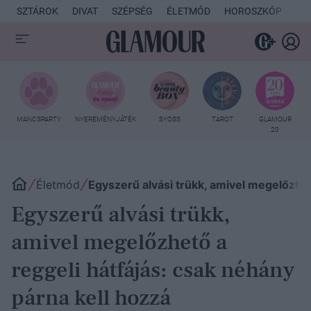
SZTÁROK
DIVAT
SZÉPSÉG
ÉLETMÓD
HOROSZKÓP
KU
MANCSPARTY
NYEREMÉNYJÁTÉK
SYOSS
TAROT
GLAMOUR
20
Életmód
Egyszerű alvási trükk, amivel megelőzhet
Egyszerű alvási trükk,
amivel megelőzhető a
reggeli hátfájás: csak néhány
párna kell hozzá