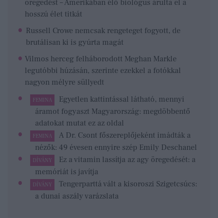
öregedést – Amerikában élő biológus árulta el a
hosszú élet titkát
Russell Crowe nemcsak rengeteget fogyott, de
brutálisan ki is gyúrta magát
Vilmos herceg felháborodott Meghan Markle
legutóbbi húzásán, szerinte ezekkel a fotókkal
nagyon mélyre süllyedt
Egyetlen kattintással látható, mennyi
FEMINA
áramot fogyaszt Magyarország: megdöbbentő
adatokat mutat ez az oldal
A Dr. Csont főszereplőjeként imádták a
FEMINA
nézők: 49 évesen ennyire szép Emily Deschanel
Ez a vitamin lassítja az agy öregedését: a
DÍVÁNY
memóriát is javítja
Tengerparttá vált a kisoroszi Szigetcsúcs:
DÍVÁNY
a dunai aszály varázslata