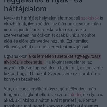
hátfájdalom
Nyak- és hátfájást helytelen életmódbeli
szokások
is
okozhatnak, ilyen például az ülőmunka: sokan talán
nem is gondolnánk, mekkora károkat tesz a
szervezetben, ha órákon át csak ülünk a monitor
előtt és előre görnyedve nézünk. Ezt némileg
ellensúlyozhatjuk rendszeres testmozgással.
Ugyanakkor
a kellemetlen tüneteket egy-egy rossz
alvópóz is okozhatja.
Ha főként reggelente, az
ágyból felkelve tapasztalod a fájdalmat, akkor szinte
biztos, hogy itt hibázol. Szerencsére ez a probléma
könnyen kezelhető.
Van, aki csecsemőként összegömbölyödve, más
tengeri csillagként elterülve szeret
aludni
, de olyan is
akad, aki inkább a háton alvást preferálja. Fontos
azonban tudni, hogy bizonyos pozíciókat érdemes