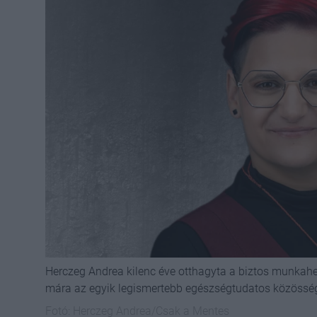
Herczeg Andrea kilenc éve otthagyta a biztos munkahe
mára az egyik legismertebb egészségtudatos közösség,
Fotó:
Herczeg Andrea/Csak a Mentes