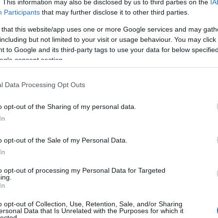
. This information may also be disclosed by us to third parties on the
IA
Participants
that may further disclose it to other third parties.
tán belekóstoltam a
ra, hogy ebbe az irányba induljak
 that this website/app uses one or more Google services and may gath
 amellyel lényegében megérkeztem az
including but not limited to your visit or usage behaviour. You may click 
amit a leginkább szeret, vagy amiben a
 to Google and its third-party tags to use your data for below specifi
sz ugyanolyan!
Amikor bementem a
ogle consent section.
yértelmű volt számomra, hogy hiába
l Data Processing Opt Outs
embesültél az első időszakban?
o opt-out of the Sharing of my personal data.
In
ert, bár megvolt a kapcsolatrendszerem,
feladat vállalkozói részétől. Az volt a
o opt-out of the Sale of my Personal Data.
t, nem értek hozzá, nem is készültem
In
re támaszkodhatok. (Két év után aztán
to opt-out of processing my Personal Data for Targeted
ing.
In
döngösség ez, csak logikusan kell
t egy puzzle: adta magát, mi lehet a
o opt-out of Collection, Use, Retention, Sale, and/or Sharing
ersonal Data that Is Unrelated with the Purposes for which it
indenki megtalálja a legjobb
lected.