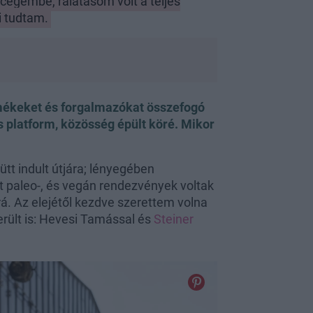
 cégembe, rálátásom volt a teljes
i tudtam.
mékeket és forgalmazókat összefogó
platform, közösség épült köré. Mikor
tt indult útjára; lényegében
t paleo-, és vegán rendezvények voltak
. Az elejétől kezdve szerettem volna
erült is: Hevesi Tamással és
Steiner