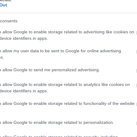
at, akik rengeteget számítanak egy cég
Out
 bármilyen kérdéssel fel lehet hívni. A
értenem, elég csak azokat az
consents
a legjobbak és értenek a
o allow Google to enable storage related to advertising like cookies on
evice identifiers in apps.
o allow my user data to be sent to Google for online advertising
s.
to allow Google to send me personalized advertising.
Ideje, hogy átkeretezd
o allow Google to enable storage related to analytics like cookies on
magadban, a
evice identifiers in apps.
mindenmentes élet a
legszebb
o allow Google to enable storage related to functionality of the website
öngondoskodás
o allow Google to enable storage related to personalization.
, mégis misszióddá vált a mentes
o allow Google to enable storage related to security, including