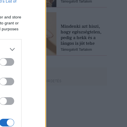
B’s List of
Támogatott Tartalom
er and store
to grant or
Mindenki azt hiszi,
ed purposes
hogy egészségtelen,
pedig a hekk és a
lángos is jót tehe
Támogatott Tartalom