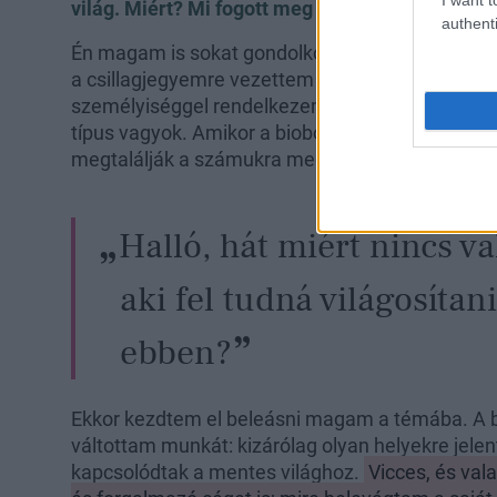
világ. Miért? Mi fogott meg annyira a mentes 
authenti
Én magam is sokat gondolkodtam már azon, mi 
a csillagjegyemre vezettem vissza:
Rák vagyok
,
személyiséggel rendelkezem, nagy bennem a seg
típus vagyok. Amikor a bioboltban anno láttam,
megtalálják a számukra megfelelő alternatíváka
Halló, hát miért nincs va
aki fel tudná világosítan
ebben?
Ekkor kezdtem el beleásni magam a témába. A bi
váltottam munkát: kizárólag olyan helyekre jel
kapcsolódtak a mentes világhoz.
Vicces, és val