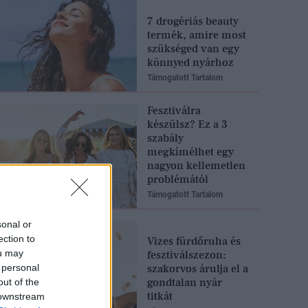
7 drogériás beauty
termék, amire most
szükséged van egy
könnyed nyárhoz
Támogatott Tartalom
Fesztiválra
készülsz? Ez a 3
szabály
megkímélhet egy
nagyon kellemetlen
problémától
Támogatott Tartalom
sonal or
ection to
Vizes fürdőruha és
ou may
fesztiválszezon:
 personal
szakorvos árulja el a
gondtalan nyár
out of the
titkát
 downstream