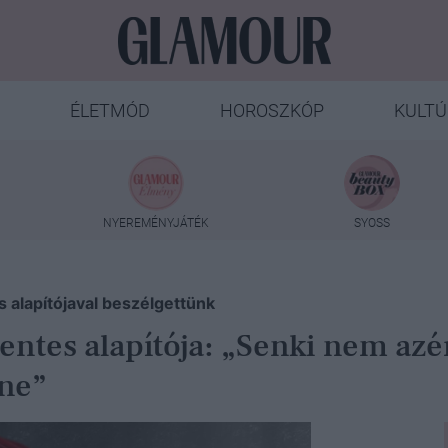
ÉLETMÓD
HOROSZKÓP
KULTÚ
NYEREMÉNYJÁTÉK
SYOSS
 alapítójaval beszélgettünk
entes alapítója: „Senki nem azé
nne”