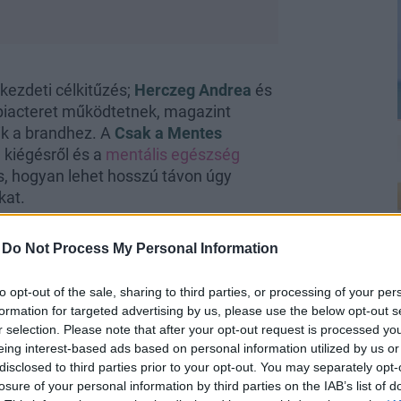
 kezdeti célkitűzés;
Herczeg Andrea
és
 piacteret működtetnek, magazint
ik a brandhez. A
Csak a Mentes
, kiégésről és a
mentális egészség
is, hogyan lehet hosszú távon úgy
kat.
-
Do Not Process My Personal Information
to opt-out of the sale, sharing to third parties, or processing of your per
formation for targeted advertising by us, please use the below opt-out s
2017 nyarán beleugrottál a semmibe,
r selection. Please note that after your opt-out request is processed y
dössze annyi lebegett a szemed előtt,
eing interest-based ads based on personal information utilized by us or
disclosed to third parties prior to your opt-out. You may separately opt-
vezéssel foglalkozni. Hogy élted meg,
losure of your personal information by third parties on the IAB’s list of
tál az ismeretlennek?