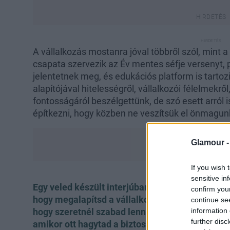
A vállalkozás mostanra jóval többről szól, mint a
csapata szervezik az Év mentes séfje versenyt,
jelentetnek meg, és edukációs platform is tartoz
alapítójával hitelességről, vállalkozói félelmekről
fontosságáról beszélgettünk, de szó esett arról 
építkezni, hogy közben ne veszítsük el önmagun
Glamour 
If you wish 
sensitive in
Egy veled készült interjúban úgy fogalmaztál, 
confirm you
hogy megalapítsd a vállalkozásodat. Akkor min
continue se
information 
hogy szeretnél szabad lenni és rendezvényszer
further disc
amikor ott hagytad a biztos állásod, és nekivág