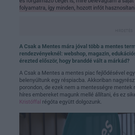
és forgalmazó céget is; mire belevágtam a saját
folyamatra, így minden, hozott infót hasznosítan
A Csak a Mentes mára jóval több a mentes ter
rendezvényeknél: webshop, magazin, edukációs 
érezted először, hogy branddé vált a márkád?
A Csak a Mentes a mentes piac fejlődésével együ
belenyúltunk egy réspiacba. Akkoriban nagyrész
porondon, de ezek nem a mentességre mentek rá
híres embereket magunk mellé állítani, és ez sik
Kristóffal
régóta együtt dolgozunk.