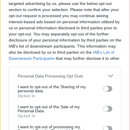
targeted advertising by us, please use the below opt-out
Magára a szőrtelenítési folyamatra érdemes
section to confirm your selection. Please note that after your
odafigyelni. Fontos, hogy gyantázásnál ne legyen túl
opt-out request is processed you may continue seeing
forró a gyanta, és ne égesse meg a bőrödet. Ha
interest-based ads based on personal information utilized by
us or personal information disclosed to third parties prior to
krémet használsz, egy-két nappal a szőrtelenítés
your opt-out. You may separately opt-out of the further
előtt mindenképpen próbáld azt ki más
disclosure of your personal information by third parties on the
testfelületeden, kitapasztalva ezzel az esetleges
IAB’s list of downstream participants. This information may
allergiás reakciókat. Ha a
szőrtelenítésre
vonatkozó
also be disclosed by us to third parties on the
IAB’s List of
szabályokat betartod, nem kell attól félned, hogy
Downstream Participants
that may further disclose it to other
hajlamosabb leszel a fertőzésekre csupán azért,
third parties.
mert csupasz vagy odalenn.
Please note that this website/app uses one or more Google
Personal Data Processing Opt Outs
services and may gather and store information including but
Amikor a partneremmel
not limited to your visit or usage behaviour. You may click to
I want to opt-out of the Sharing of my
personal data.
belemelegszem az
grant or deny consent to Google and its third-party tags to
Opted In
use your data for below specified purposes in below Google
előjátékba, hirtelen erős
consent section.
I want to opt-out of the Sale of my
Personal Data.
vizelési ingerem támad. Mi
Opted In
lehet a probléma?
I want to opt-out of processing my