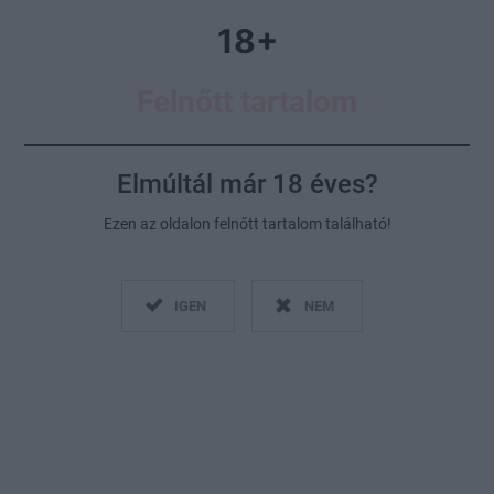
18+
Felnőtt tartalom
Elmúltál már 18 éves?
Ezen az oldalon felnőtt tartalom található!
Te mennyire vagy nyitott és bátor, ha a szexről való
beszélgetésről van szó?
IGEN
NEM
Fotó:
Getty Images/Simona Pilolla / EyeEm