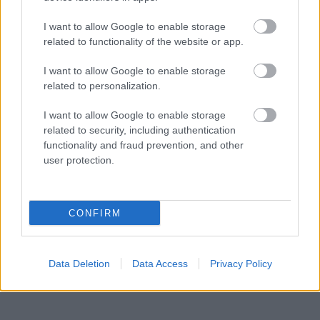
Foglalkoztat a gondolat,
hogy mellnagyobbítást
I want to allow Google to enable storage
related to functionality of the website or app.
végeztessek, de aggódom,
I want to allow Google to enable storage
hogy érzéketlenné
related to personalization.
válhatnak a mellbimbóim a
I want to allow Google to enable storage
related to security, including authentication
műtét után.
functionality and fraud prevention, and other
user protection.
A mellplasztikát mindig nagyon alaposan át kell
gondolni és hagyni elég időt a mérlegelésre. A
beavatkozáson átesett nők 10-18 százalékának
CONFIRM
sajnos öt évvel a műtét után is érzéketlen marad a
mellbimbójuk, így ha neked ez fontos szerepet
játszik a szexualitásodban, nem szabad figyelmen
Data Deletion
Data Access
Privacy Policy
kívül hagyni a mellnagyobbítással járó kockázatot.
Arról nem is beszélve, hogy a műtétet követően a
nők 64 százaléka a csökkent tejtermelés miatt nem