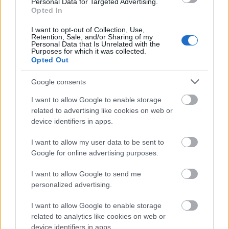
Personal Data for Targeted Advertising.
Opted In
Szintén gyakori jelenségről van szó, amiért a női
testfelépítés "okolható". A hüvelyfalat és a
I want to opt-out of Collection, Use,
Retention, Sale, and/or Sharing of my
húgyhólyagot ugyanis csak egy nagyon vékony
Personal Data that Is Unrelated with the
Purposes for which it was collected.
szövet választja el, így ha az előjáték során vagy
Opted Out
szex közben izgalmi állapotba kerülsz, a véráramlás
az egész területen élénkebb lesz, a szövetek kissé
Google consents
megduzzadnak, ez pedig nyomást gyakorol a
I want to allow Google to enable storage
húgyhólyagra, azt az érzetet okozva, mintha pisilned
related to advertising like cookies on web or
kellene. Ez azonban nem azt jelenti, hogy
device identifiers in apps.
ténylegesen ki kell menned. Ha továbbra is izgulsz,
az a legegyszerűbb megoldás, ha elmész vécére
I want to allow my user data to be sent to
szeretkezés előtt, így később teljes nyugalommal
Google for online advertising purposes.
feledkezhetsz bele a szexbe.
I want to allow Google to send me
personalized advertising.
I want to allow Google to enable storage
related to analytics like cookies on web or
device identifiers in apps.