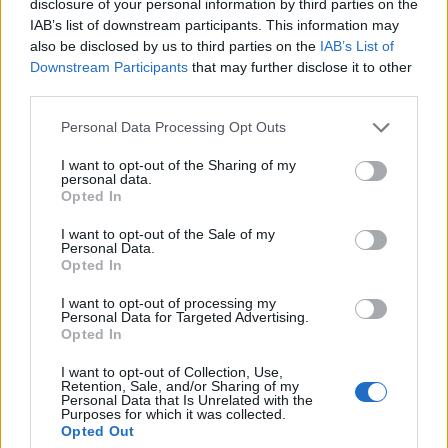
disclosure of your personal information by third parties on the
prolaktinszint, ami azért jó, mert a prolaktin fokozza
IAB’s list of downstream participants. This information may
az agyi idegsejtek képződését, miáltal jelentősen nő
also be disclosed by us to third parties on the
IAB’s List of
a koncentrációs készség. Persze egy nehéz
Downstream Participants
that may further disclose it to other
keresztrejtvény megoldása is hasonló hatást
third parties.
generál, de talán nem kérdés, melyik élvezetesebb...
Please note that this website/app uses one or more Google
Personal Data Processing Opt Outs
services and may gather and store information including but
not limited to your visit or usage behaviour. You may click to
I want to opt-out of the Sharing of my
personal data.
grant or deny consent to Google and its third-party tags to
Opted In
use your data for below specified purposes in below Google
consent section.
I want to opt-out of the Sale of my
Personal Data.
Opted In
I want to opt-out of processing my
Personal Data for Targeted Advertising.
Opted In
I want to opt-out of Collection, Use,
Retention, Sale, and/or Sharing of my
Personal Data that Is Unrelated with the
Purposes for which it was collected.
Opted Out