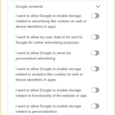
Üvegpohárból iszod a vizet? Nagy
Google consents
hiba, mutatjuk a megfelelő eszközt!
I want to allow Google to enable storage
related to advertising like cookies on web or
device identifiers in apps.
A hippik bölcsessége: a
szex a társadalmi
I want to allow my user data to be sent to
Google for online advertising purposes.
problémákat is megoldja
I want to allow Google to send me
personalized advertising.
A kiegyensúlyozott
szexuális élet
nem csak a
testedre van jó hatással. A San Fransisco-i egyetem
I want to allow Google to enable storage
tudósai 25 éven át követték nyomon emberek
related to analytics like cookies on web or
szerelmi életét, hogy végül megállapítsák: a sokat
device identifiers in apps.
és jól szerelmeskedő, más szóval testi és lelki
értelemben elégedett emberek könnyebben
I want to allow Google to enable storage
beilleszkednek a társadalomba, csak valóban
related to functionality of the website or app.
komoly esetben elégedetlenek vagy idegesek, és
I want to allow Google to enable storage
másokkal szemben is toleránsabbak és
related to personalization.
megértőbbek. Persze nem találták fel a