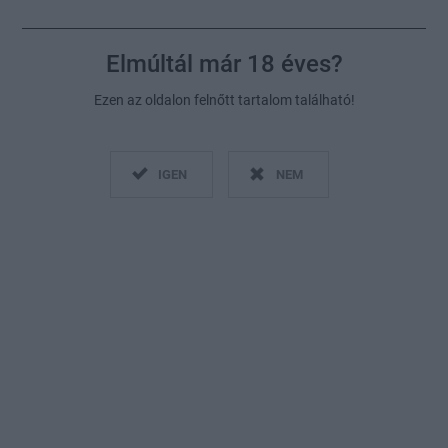
Elmúltál már 18 éves?
Ezen az oldalon felnőtt tartalom található!
IGEN
NEM
Gondoltad volna, hogy a szex egy sor dolognál
hatásosabb? Csoki, fájdalomcsillapító - soroljuk
Fotó:
Getty Images/Justin Case