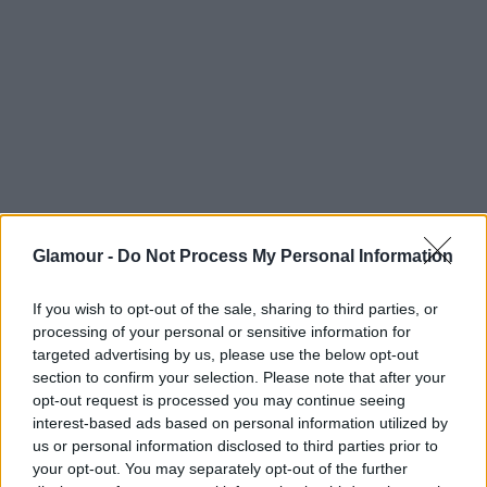
Hogy miért? Gyakori (minimum heti háromszori)
szexnél a szomatotropin nevű, növekedési hormon
nagy mennyiségben szabadul fel. Hogy ez miért jó?
Ez a hormon az ifjúság forrása: akár tíz évvel is
megfiatalít.
...a fogfehérítés
Hogy miért? Aki hevesen csókolózik az ágyban (ez
egy kimutatás szerint a férfiak és nők 36
Glamour -
Do Not Process My Personal Information
százalékának elsődleges fontosságú), ezzel növeli a
nyáltermelődést. A sok nyál semlegesíti az
If you wish to opt-out of the sale, sharing to third parties, or
étkezéssel keletkező savakat a szájban, amelyek
processing of your personal or sensitive information for
targeted advertising by us, please use the below opt-out
egyébként megtámadnák a fogínyt. A
section to confirm your selection. Please note that after your
fogfehérítéssel
egyébként is óvatosan!
opt-out request is processed you may continue seeing
...az okos könyvek
interest-based ads based on personal information utilized by
us or personal information disclosed to third parties prior to
your opt-out. You may separately opt-out of the further
Hogy miért? Szerelmeskedés közben nő a