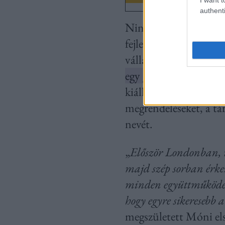
authenti
Nincs sok időnk az in
fejlesztette, hogyan 
vállalkozása.
Merthogy
egy gyerekét.
Móni szám
kiállítás jelentette, 
megrendeléseket, a t
nevét.
„
Először Londonban, m
majd szép sorban érke
minden együttműködést
hogy egyre sikeresebb 
megszületett Móni első