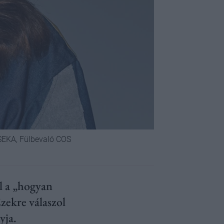
USEKA, Fülbevaló COS
l a „hogyan
zekre válaszol
yja.