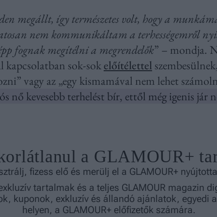
en megállt, így természetes volt, hogy a munkámat
tosan nem kommunikáltam a terhességemről nyil
épp fognak megítélni a megrendelők
” – mondja. N
 kapcsolatban sok-sok
előítélettel
szembesülnek, 
ozni” vagy az „egy kismamával nem lehet számolni
s nő kevesebb terhelést bír, ettől még igenis jár 