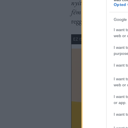
nyitott az egyedi, mode
Opted 
fém szálakkal, és ezze
reggelen, míg a nagyo
Google 
I want t
web or d
I want t
purpose
I want 
I want t
web or d
I want t
or app.
I want t
I want t