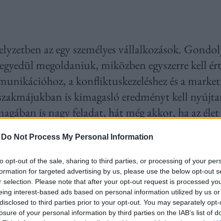
lyzetben az egy személyes vállalkozások. Gondol
 egyedül megoldaniuk, miközben egyszerre kell ér
unikációhoz, a konfliktuskezeléshez és a market
t szakmájukban is kimagasló eredményt kell nyújta
gában is nagy feladat, hát még akkor, ha az élet 
k érkezése a sok örömmel együtt rengeteg új fela
-
Do Not Process My Personal Information
ág első nekifutásra igenis nagy kihívás, és nem sz
to opt-out of the sale, sharing to third parties, or processing of your per
 – elvégre az anyaságot nem tanítják sehol.
Mert
formation for targeted advertising by us, please use the below opt-out s
r selection. Please note that after your opt-out request is processed y
z iskolában vagy online képzések során, ami az ü
eing interest-based ads based on personal information utilized by us or
ítenek fel ezeken a helyeken. Minden nőnek magá
disclosed to third parties prior to your opt-out. You may separately opt-
losure of your personal information by third parties on the IAB’s list of
onikus családi élethez vezet, mert nincs egyetlen