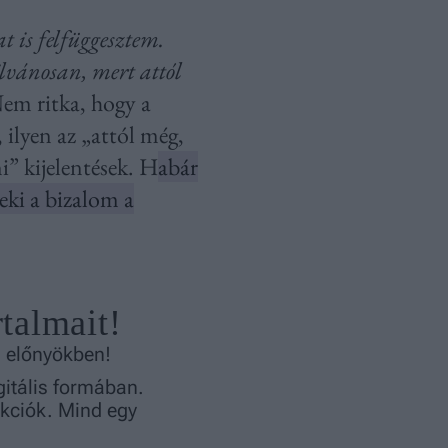
 is felfüggesztem.
vánosan, mert attól
em ritka, hogy a
ilyen az „attól még,
” kijelentések. H
abár
neki a bizalom a