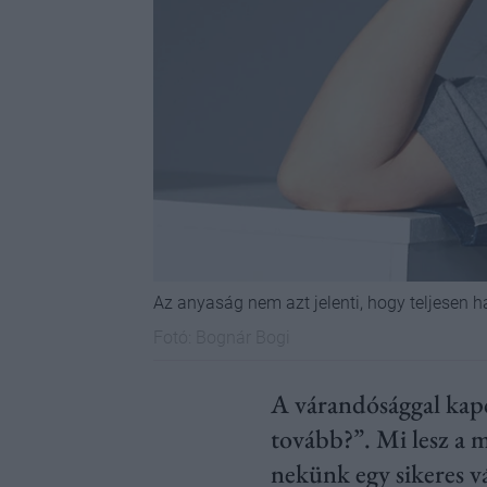
Az anyaság nem azt jelenti, hogy teljesen 
Fotó:
Bognár Bogi
A várandósággal kapc
tovább?”. Mi lesz a 
nekünk egy sikeres vá