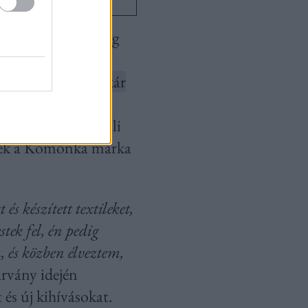
mára tökéletességig
a harmadik a
 kell az útját, akár
en egy nemzetközi
k nem hoztak azonnali
erjék a Komonka márka
 készített textileket,
ek fel, én pedig
 és közben élveztem,
árvány idején
 és új kihívásokat.