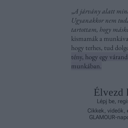
„
A járvány alatt mind
Ugyanakkor nem tuda
tartottam, hogy másk
kismamák a munkával
hogy terhes, tud dolg
tény, hogy egy várandó
munkában.