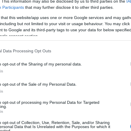
. This information may also be disclosed by us to third parties on the
IA
Participants
that may further disclose it to other third parties.
ténet. Közülük is kiemelkednek a vállalkozó any
 that this website/app uses one or more Google services and may gath
ogy gyermekük születésével már bizony több gyerm
including but not limited to your visit or usage behaviour. You may click 
 to Google and its third-party tags to use your data for below specifi
 kislányuk, a másik pedig a vállalkozásuk. Kovács
ogle consent section.
ilyen kérdésekkel és nehézségekkel találkoznak a 
a a meg oldást ezekre a kérdésekre, úgy teremtett
l Data Processing Opt Outs
te egyszerre inspiráló és tanulságos.
o opt-out of the Sharing of my personal data.
In
k: a vállalkozás
o opt-out of the Sale of my Personal Data.
In
a alapítója, saját vállalkozást vezet, miközben 
to opt-out of processing my Personal Data for Targeted
anya textiltervezőként kezdte karrierjét, majd 201
ing.
In
yet egyedi, falra szánt textilek tervezésére és gy
m pontosan meg fogalmazni, mit képviselek. Az it
o opt-out of Collection, Use, Retention, Sale, and/or Sharing
ersonal Data that Is Unrelated with the Purposes for which it
lected.