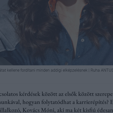
hátat kellene fordítani minden addigi elképzelésnek | Ruha ANT
solatos kérdések között az elsők között szerepe
munkával, hogyan folytatódhat a karrierépítés? E
llalkozó, Kovács Móni, aki ma két kisfiú édesan