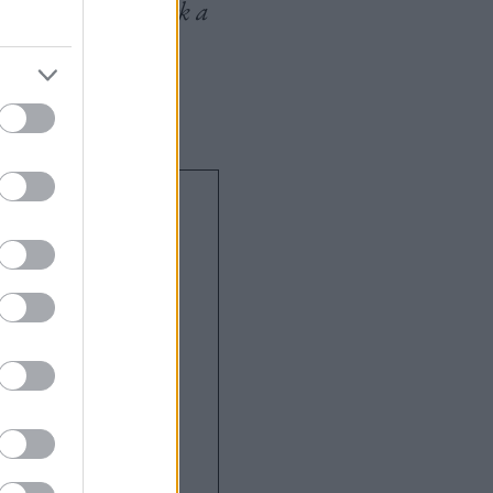
a, hogy kísérletezzek a
tést Móni egy kedd
szobában alszik.
Anya
állalkozó
enni, mi a