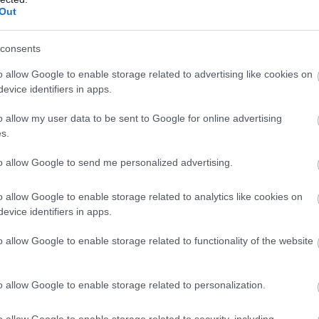
rn textilekre, de egy ösztöndíj lehetőséget adott arr
Out
l egyedülálló irányt teremtsek
” – kezdi a beszélge
bbik fiú már óvodában van, és a kicsi a szomszéd 
consents
o allow Google to enable storage related to advertising like cookies on
evice identifiers in apps.
o allow my user data to be sent to Google for online advertising
s.
to allow Google to send me personalized advertising.
o allow Google to enable storage related to analytics like cookies on
evice identifiers in apps.
o allow Google to enable storage related to functionality of the website
vagyok és v
o allow Google to enable storage related to personalization.
szeretnék l
teendőm?
o allow Google to enable storage related to security, including