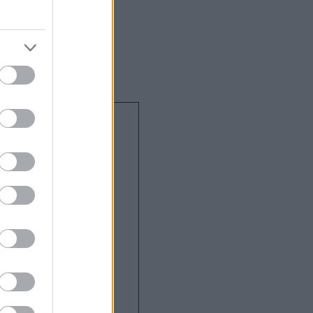
ek kockázata, és
zer minőségét is
Az
ársadalmi
ológiája, és az
ő mítoszok -