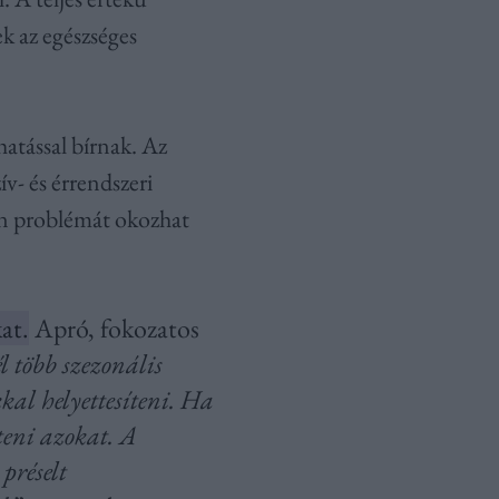
k az egészséges
 hatással bírnak. Az
ív- és érrendszeri
óban problémát okozhat
at.
Apró, fokozatos
 több szezonális
kkal helyettesíteni. Ha
teni azokat. A
préselt