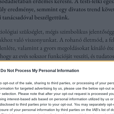
sodadiétában érdemes keresni. A testi-lelki egé
súly eredménye, semmint egy divatos trend köve
i tanácsadóval beszélgettünk.
ziológiai szükséglet, mégis szimbolikus jelentőségge
hoz való viszonyunkat. A rohanó életmód, a fe
elenléte, valamint a gyors megoldásokat kínáló ét
ogy az evés sokszor funkcióját veszíti, és tudatos
nyelem vezérli. A krónikus betegségek egyre gyakor
a egyértelmű jelzések arra nézve, hogy változásra 
-
Do Not Process My Personal Information
to opt-out of the sale, sharing to third parties, or processing of your per
nem szemléletmód
formation for targeted advertising by us, please use the below opt-out s
r selection. Please note that after your opt-out request is processed y
eing interest-based ads based on personal information utilized by us or
 hosszú élettartam – fogalma az egészséges öreged
disclosed to third parties prior to your opt-out. You may separately opt-
ak elérésére utal. „
Egészségünk megőrzéséhez elen
losure of your personal information by third parties on the IAB’s list of