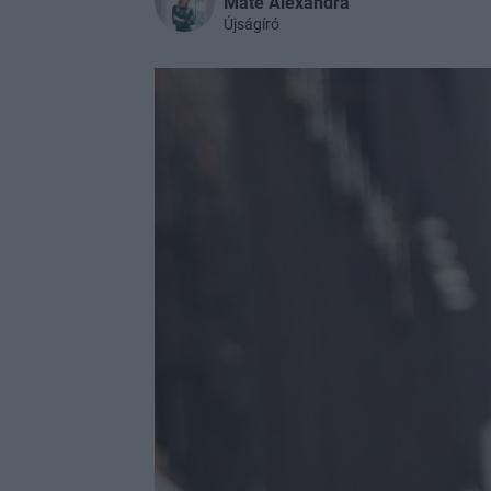
Máté Alexandra
Újságíró