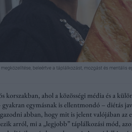
 megközelítése, beleértve a táplálkozást, mozgást és mentális e
 korszakban, ahol a közösségi média és a külö
gyakran egymásnak is ellentmondó – diétás javas
azodni abban, hogy mit is jelent valójában az e
ezik arról, mi a „legjobb” táplálkozási mód, az