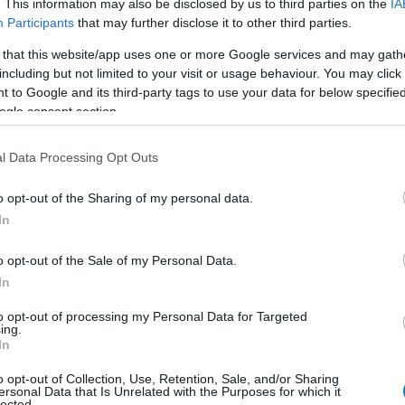
. This information may also be disclosed by us to third parties on the
IA
atos, tápanyagdús és kiegyensúlyozott legyen.
Participants
that may further disclose it to other third parties.
 that this website/app uses one or more Google services and may gath
vegyes étrend biztosítja a szervezet számára a szüks
including but not limited to your visit or usage behaviour. You may click 
stokat és egyéb mikrotápanyagokat, amelyek nélkü
 to Google and its third-party tags to use your data for below specifi
ogle consent section.
” – fogalmaz a szakember, aki arra is felhívja a fig
nevezés egyre gyakrabban bukkan fel különböző p
l Data Processing Opt Outs
s étrendet jelent, hanem inkább olyan alapelvek 
o opt-out of the Sharing of my personal data.
élet támogatására irányulnak.
In
zöldségek és gyümölcsök rendszeres fogyasztása, az e
o opt-out of the Sale of my Personal Data.
In
 hozzáadott cukor és a feldolgozott élelmiszerek ker
etessége. Fontos azonban kiemelni, hogy a vásárolt
to opt-out of processing my Personal Data for Targeted
ing.
határozó
” – hangsúlyozza Kádár Krisztina, majd k
In
származó hús fogyasztása egészségesebb alternatív
o opt-out of Collection, Use, Retention, Sale, and/or Sharing
ersonal Data that Is Unrelated with the Purposes for which it
lected.