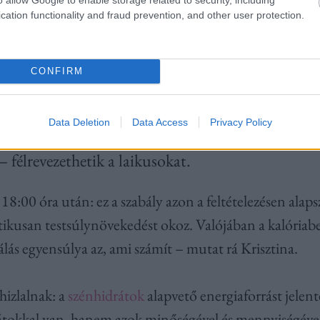
beszélgetés
cation functionality and fraud prevention, and other user protection.
Richárddal 
Mártával
CONFIRM
Data Deletion
Data Access
Privacy Policy
akran ismételt tévhitet emel ki, amelyek – bár s
 félrevezethetik a laikusokat.
18:00 óra után:
ez a szabály azon a feltételezésen alaps
ikusan testsúlynövekedést okoz. Valójában a kalóriabev
lás egyensúlya az, ami számít – mutat rá Krisztina.
hizlalnak:
a
szénhidrátok
alapvető energiaforrást jele
tokkal van, hanem azok minőségével és mennyiségével.