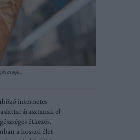
gészséget.
nböző internetes
lattal árasztanak el
gészséges étkezés.
onban a hosszú élet