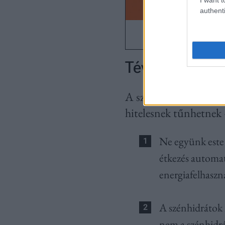
authenti
Tévhitek
A szakember három gy
hitelesnek tűnhetnek –
Ne együnk este 
étkezés automat
energiafelhaszná
A szénhidrátok 
nem a szénhidrá