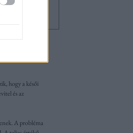
 dr. Schwab
és Sztankovics
okak számára
zik, hogy a késői
itel és az
ntenek. A probléma
 A teljes értékű