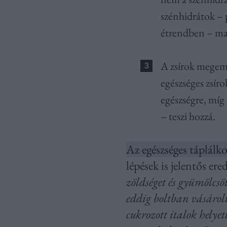
szénhidrátok – 
étrendben – ma
A zsírok megemel
egészséges zsíro
egészségre, míg 
– teszi hozzá.
Az egészséges táplálko
lépések is jelentős er
zöldséget és gyümölcsöt
eddig boltban vásárolt
cukrozott italok helyet