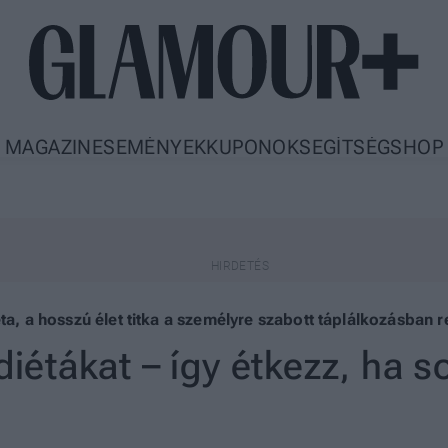
MAGAZIN
ESEMÉNYEK
KUPONOK
SEGÍTSÉG
SHOP
ta, a hosszú élet titka a személyre szabott táplálkozásban re
tdiétákat – így étkezz, ha s