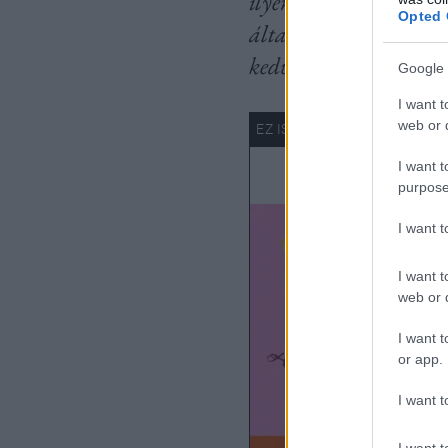
ilyen állattartás során
Opted 
általában kevesebb an
kedvezően befolyásolja
Google 
I want t
web or d
I want t
purpose
I want 
I want t
web or d
I want t
or app.
I want t
I want t