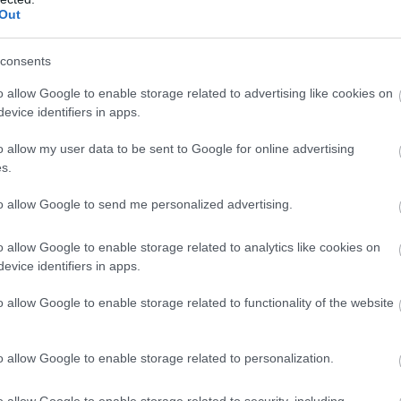
 kevesebb stressz éri az állatokat, kisebb a betegség
Out
tibiotikumot, hormont alkalmaznak. Ez az élelmis
.
”
consents
o allow Google to enable storage related to advertising like cookies on
evice identifiers in apps.
o allow my user data to be sent to Google for online advertising
s.
to allow Google to send me personalized advertising.
o allow Google to enable storage related to analytics like cookies on
evice identifiers in apps.
o allow Google to enable storage related to functionality of the website
alkohol, a t
szorongás bi
o allow Google to enable storage related to personalization.
ezeket övez
o allow Google to enable storage related to security, including