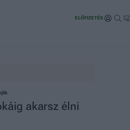
ELŐFIZETÉS
jlik
okáig akarsz élni