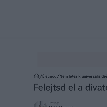
Életmód
Nem létezik univerzális dié
Felejtsd el a diva
Szöveg: