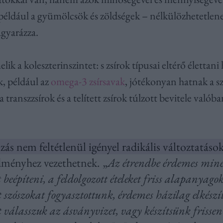
például a gyümölcsök és zöldségek – nélkülözhetetlene
gyarázza.
ik a koleszterinszintet: s
zsírok típusai eltérő élettani
k, például az
omega-3 zsírsavak
, jótékonyan hatnak a sz
a transzzsírok és a telített zsírok túlzott bevitele val
zás nem feltétlenül igényel radikális változtatások
edményhez vezethetnek. „
Az étrendbe érdemes minél
 beépíteni, a feldolgozott ételeket friss alapanyago
 szószokat fogyasztottunk, érdemes házilag elkészí
t válasszuk az ásványvizet, vagy készítsünk frissen 