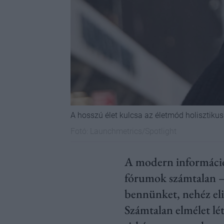
A hosszú élet kulcsa az életmód holisztikus
Fotó:
Launchmetrics/Spotlight
A modern információs
fórumok számtalan – 
bennünket, nehéz elig
Számtalan elmélet lét