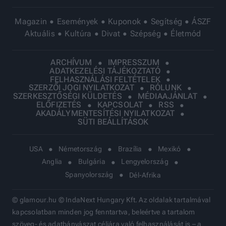
Magazin
Események
Kuponok
Segítség
ÁSZF
Aktuális
Kultúra
Divat
Szépség
Életmód
ARCHÍVUM
IMPRESSZUM
ADATKEZELÉSI TÁJÉKOZTATÓ
FELHASZNÁLÁSI FELTÉTELEK
SZERZŐI JOGI NYILATKOZAT
RÓLUNK
SZERKESZTŐSÉGI KÜLDETÉS
MÉDIAAJÁNLAT
ELŐFIZETÉS
KAPCSOLAT
RSS
AKADÁLYMENTESÍTÉSI NYILATKOZAT
SÜTI BEÁLLÍTÁSOK
USA
Németország
Brazília
Mexikó
Anglia
Bulgária
Lengyelország
Spanyolország
Dél-Afrika
© glamour.hu © IndaNext Hungary Kft. Az oldalak tartalmával
kapcsolatban minden jog fenntartva, beleértve a tartalom
szöveg- és adatbányászat céljára való felhasználását is – a