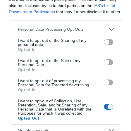
észlelésétől – ám amikor az elme már nem
also be disclosed by us to third parties on the
IAB’s List of
egyetlen tigrissel, hanem egy egész virtuális
Downstream Participants
that may further disclose it to other
third parties.
dzsungellel küzd, a rendszer túlterhelődik. A
kortizolszint magas marad, a szimpatikus
Please note that this website/app uses one or more Google
Personal Data Processing Opt Outs
services and may gather and store information including but
idegrendszer túlműködik...
Hosszú távon ez az
not limited to your visit or usage behaviour. You may click to
I want to opt-out of the Sharing of my
personal data.
grant or deny consent to Google and its third-party tags to
állapot nemcsak pszichésen, hanem fizikailag is
Opted In
use your data for below specified purposes in below Google
kimerít.
Az ember fáradtnak érzi magát úgy is,
consent section.
I want to opt-out of the Sale of my
Personal Data.
hogy egész nap csak ült. A pszichés túlélő
Opted In
üzemmód rengeteg energiát emészt fel!”
–
I want to opt-out of processing my
magyarázza a pszichológus.
Personal Data for Targeted Advertising.
Opted In
I want to opt-out of Collection, Use,
Retention, Sale, and/or Sharing of my
Personal Data that Is Unrelated with the
Purposes for which it was collected.
Opted Out
Google consents