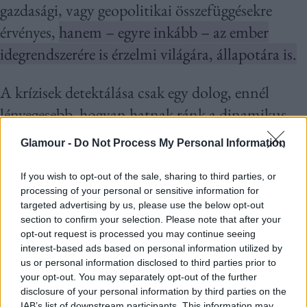
gazdasági, vagy geopolitikai összefüggésekre
érvényes,
hanem – egyre inkább – az ember
idegrendszerére is érzelmi világára, állapotára is.
A krízisek detektálása csak egy dolog, ennél
lényegesebb, hogyan hatnak ránk a dinamikus
politikai, környezeti, gazdasági és társadalmi
Glamour -
Do Not Process My Personal Information
változások. A szakértő szerint ilyen helyzetekben
(jellemzően) az ősi, evolúciós stresszreakciók
If you wish to opt-out of the sale, sharing to third parties, or
processing of your personal or sensitive information for
aktiválódnak először:
„A limbikus rendszer
targeted advertising by us, please use the below opt-out
riaszt, az amygdala felfokozott készültségbe kerül,
section to confirm your selection. Please note that after your
opt-out request is processed you may continue seeing
és eluralkodik rajtunk a »fight-flight-freeze« jól
interest-based ads based on personal information utilized by
us or personal information disclosed to third parties prior to
ismert állapota. Ez a működés nagyon is hasznos
your opt-out. You may separately opt-out of the further
volt, amikor a túlélés függött a veszély azonnali
disclosure of your personal information by third parties on the
IAB’s list of downstream participants. This information may