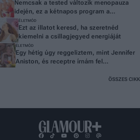
Nemcsak a tested változik menopauza
idején, ez a kétnapos program a
lelkednek is segíthet
ÉLETMÓD
Ezt az illatot keresd, ha szeretnéd
kiemelni a csillagjegyed energiáját
ÉLETMÓD
Egy hétig úgy reggeliztem, mint Jennifer
Aniston, és receptre írnám fel
mindenkinek
ÖSSZES CIKK