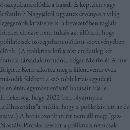
összegubancolódik a hajad, és képtelen vagy
kifésülni? Nagyjából ugyanez érvényes a világ
legégetőbb kríziseire is: a bevezetőben taglalt
híreket elnézve nem túlzás azt állítani, hogy
polikrízisek összegubancolódott szövevényében
élünk. (A polikrízis kifejezést eredetileg két
francia társadalomtudós, Edgar Morin és Anne
Brigitte Kern alkotta meg a kilencvenes évek
második felében: a szó több krízis egyidejű
jelenlétét, egymást erősítő hatásait írja le.
Érdekesség, hogy 2022-ben olyannyira
„túlhasználta”a média, hogy a polikrízis lett az év
szava.) A hatás azonban itt nem áll meg: Igaz-
Noszály Piroska szerint a polikrízis nemcsak