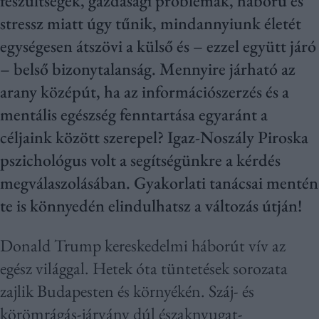
feszültségek, gazdasági problémák, háború és
stressz miatt úgy tűnik, mindannyiunk életét
egységesen átszövi a külső és – ezzel együtt járó
– belső bizonytalanság. Mennyire járható az
arany középút, ha az információszerzés és a
mentális egészség fenntartása egyaránt a
céljaink között szerepel? Igaz-Noszály Piroska
pszichológus volt a segítségünkre a kérdés
megválaszolásában. Gyakorlati tanácsai mentén
te is könnyedén elindulhatsz a változás útján!
Donald Trump kereskedelmi háborút vív az
egész világgal. Hetek óta tüntetések sorozata
zajlik Budapesten és környékén. Száj- és
körömrágás-járvány dúl északnyugat-