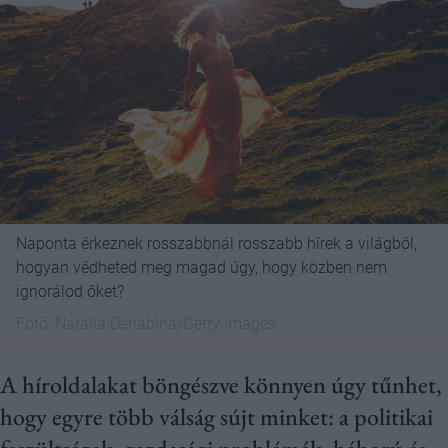
Naponta érkeznek rosszabbnál rosszabb hírek a világból,
hogyan védheted meg magad úgy, hogy közben nem
ignorálod őket?
Fotó:
Natalia Deriabina/Getty Images
A híroldalakat böngészve könnyen úgy tűnhet,
hogy egyre több válság sújt minket: a politikai