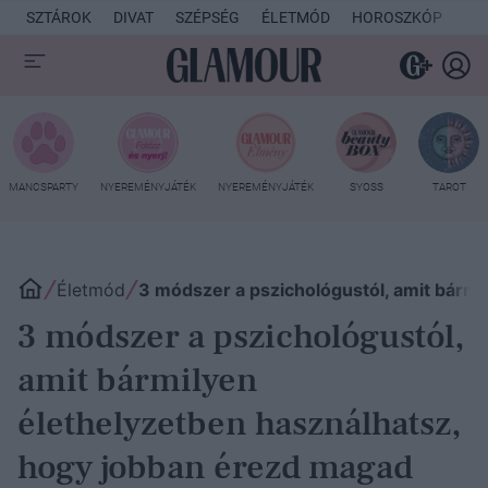
SZTÁROK
DIVAT
SZÉPSÉG
ÉLETMÓD
HOROSZKÓP
KU
MANCSPARTY
NYEREMÉNYJÁTÉK
NYEREMÉNYJÁTÉK
SYOSS
TAROT
Életmód
3 módszer a pszichológustól, amit bármi
3 módszer a pszichológustól,
amit bármilyen
élethelyzetben használhatsz,
hogy jobban érezd magad