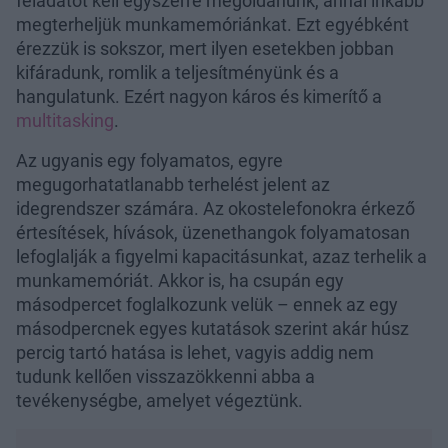
feladatot kell egyszerre megoldanunk, annál inkább
megterheljük munkamemóriánkat. Ezt egyébként
érezzük is sokszor, mert ilyen esetekben jobban
kifáradunk, romlik a teljesítményünk és a
hangulatunk. Ezért nagyon káros és kimerítő a
multitasking
.
Az ugyanis egy folyamatos, egyre
megugorhatatlanabb terhelést jelent az
idegrendszer számára. Az okostelefonokra érkező
értesítések, hívások, üzenethangok folyamatosan
lefoglalják a figyelmi kapacitásunkat, azaz terhelik a
munkamemóriát. Akkor is, ha csupán egy
másodpercet foglalkozunk velük – ennek az egy
másodpercnek egyes kutatások szerint akár húsz
percig tartó hatása is lehet, vagyis addig nem
tudunk kellően visszazökkenni abba a
tevékenységbe, amelyet végeztünk.