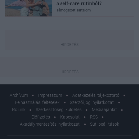
a self-care rutinból?
Támogatott Tartalom
Archívum
Impresszum
Adatkezelési tájékoztató
Felhasználási feltételek
Szerzői jogi nyilatkozat
Rólunk
Szerkesztőségi küldetés
Médiaajánlat
Előfizetés
Kapcsolat
RSS
Akadálymentesítési nyilatkozat
Süti beállítások