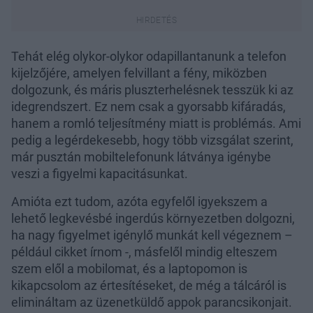
Tehát elég olykor-olykor odapillantanunk a telefon
kijelzőjére, amelyen felvillant a fény, miközben
dolgozunk, és máris pluszterhelésnek tesszük ki az
idegrendszert. Ez nem csak a gyorsabb kifáradás,
hanem a romló teljesítmény miatt is problémás. Ami
pedig a legérdekesebb, hogy több vizsgálat szerint,
már pusztán mobiltelefonunk látványa igénybe
veszi a figyelmi kapacitásunkat.
Amióta ezt tudom, azóta egyfelől igyekszem a
lehető legkevésbé ingerdús környezetben dolgozni,
ha nagy figyelmet igénylő munkát kell végeznem –
például cikket írnom -, másfelől mindig elteszem
szem elől a mobilomat, és a laptopomon is
kikapcsolom az értesítéseket, de még a tálcáról is
elimináltam az üzenetküldő appok parancsikonjait.