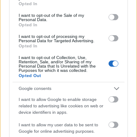
grant or deny consent to Google and its third-party tags to
Opted In
use your data for below specified purposes in below Google
consent section.
I want to opt-out of the Sale of my
Personal Data.
Opted In
I want to opt-out of processing my
Personal Data for Targeted Advertising.
Opted In
I want to opt-out of Collection, Use,
Retention, Sale, and/or Sharing of my
Personal Data that Is Unrelated with the
Purposes for which it was collected.
Opted Out
Google consents
10 érzelmi manipulációs technika,
I want to allow Google to enable storage
related to advertising like cookies on web or
amit jó, ha felismersz, mielőtt az
device identifiers in apps.
áldozatává válsz
I want to allow my user data to be sent to
Google for online advertising purposes.
Ha valaki például nem enged minket sírni, és