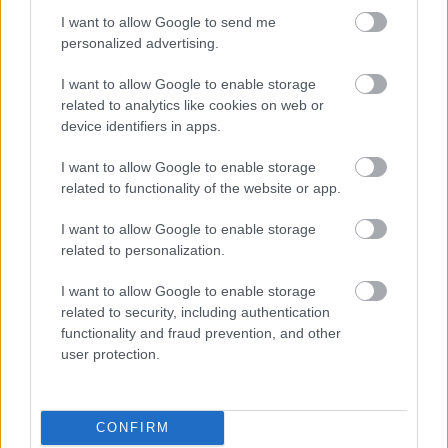
kényszeredetten kell „jó pofát” vágnunk, az csak
I want to allow Google to send me
personalized advertising.
ronthat a helyzeten. Mindenesetre a
mindennapokban be szoktam vetni azt, hogyha
I want to allow Google to enable storage
rosszabb hangulatban vagyok, és a helyzeten nem
related to analytics like cookies on web or
tudok változtatni, de szeretnék egy kicsit jobb
device identifiers in apps.
kedvre derülni, megpróbálom olyan helyzetbe hozni
magam, amelyet jó kedvűen szoktam csinálni –
I want to allow Google to enable storage
related to functionality of the website or app.
például elkezdek táncolni, vagy vicceket olvasni.
I want to allow Google to enable storage
Tehát megpróbálok úgy tenni, mintha jó kedvem
related to personalization.
lenne: és ettől általában valóban sokkal jobban is
érzem magam egy idő után.
Ez természetesen
I want to allow Google to enable storage
semmiképpen sem jelenti azt, hogy fojtsuk el
related to security, including authentication
negatív élményeinket. Nagyon fontos, hogy teret
functionality and fraud prevention, and other
adjunk a szomorúságnak, fájdalmas érzelmi
user protection.
élményeknek is. Szóval itt inkább olyan helyzetekre
utalok, amelyek frusztrálóak, és amelyek esetében
sokkal jobban járunk a bölcs elfogadással, mint a
CONFIRM
mérgelődéssel.