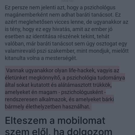
Ez persze nem jelenti azt, hogy a pszichológus
magánemberként nem adhat baráti tanácsot. Ez
azért meglehetősen vicces lenne, de ugyanakkor az
is tény, hogy ez egy hivatás, amit az ember jó
esetben az identitása részének tekint, tehát
valóban, már baráti tanácsot sem úgy osztogat egy
valamirevaló pszi szakember, mint mondjuk, mielőtt
kitanulta volna a mesterségét.
Vannak ugyanakkor olyan life-hackek, vagyis az
életünket megkönnyítő, a pszichológia tudománya
által sokat kutatott és alátámasztott trükkök,
amelyeket én magam - pszichológusként -
rendszeresen alkalmazok, és amelyeket bárki
bármely élethelyzetben használhat.
Elteszem a mobilomat
szem elől, ha dolgozom