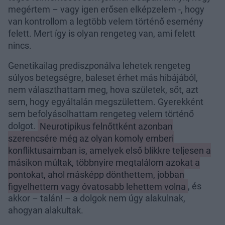
megértem – vagy igen erősen elképzelem -, hogy
van kontrollom a legtöbb velem történő esemény
felett. Mert így is olyan rengeteg van, ami felett
nincs.
Genetikailag prediszponálva lehetek rengeteg
súlyos betegségre, baleset érhet más hibájából,
nem választhattam meg, hova születek, sőt, azt
sem, hogy egyáltalán megszülettem. Gyerekként
sem befolyásolhattam rengeteg velem történő
dolgot.
Neurotipikus felnőttként azonban
szerencsére még az olyan komoly emberi
konfliktusaimban is, amelyek első blikkre teljesen a
másikon múltak, többnyire megtalálom azokat a
pontokat, ahol másképp dönthettem, jobban
figyelhettem vagy óvatosabb lehettem volna
, és
akkor – talán! – a dolgok nem úgy alakulnak,
ahogyan alakultak.