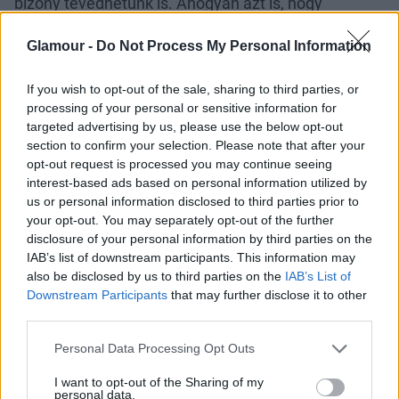
bizony tévedhetünk is. Ahogyan azt is, hogy
bizonyos érzelmek mímelésével adott esetben akár
ki is válthatjuk az adott érzelmet. A Nature magazin
Glamour -
Do Not Process My Personal Information
2022-ben közölt egy nagyszabású kutatást, amely
több évtizedes inkonzisztens eredményekkel járó
If you wish to opt-out of the sale, sharing to third parties, or
processing of your personal or sensitive information for
kutatásai alapján vizsgálat azt a feltételezést, hogy
targeted advertising by us, please use the below opt-out
csupán arckifejezésünk megváltoztatásával
section to confirm your selection. Please note that after your
képesek lehetünk-e modulálni az átélt érzelmeket,
opt-out request is processed you may continue seeing
illetve bizonyos arckifejezések mímelésével
interest-based ads based on personal information utilized by
létrehozni érzelmeket.
us or personal information disclosed to third parties prior to
your opt-out. You may separately opt-out of the further
Az eredmények azt mutatják, hogy azoknál az
disclosure of your personal information by third parties on the
embereknél, akiket boldog arckifejezés utánzására
IAB’s list of downstream participants. This information may
kértek meg, csökkent a
szorongás
és a harag. Ez
also be disclosed by us to third parties on the
IAB’s List of
tehát azt jelenti, hogy ha erőltetetten mosolygunk,
Downstream Participants
that may further disclose it to other
third parties.
akkor jobb kedvünk lesz? Ez attól függ: való igaz,
hogy elméletben pusztán pár perc mosolygás képes
Please note that this website/app uses one or more Google
Personal Data Processing Opt Outs
jobb kedvre deríteni, de sok múlik azon, hogy maga
services and may gather and store information including but
a mosolygás mekkora
stresszt
vált ki belőlünk.
not limited to your visit or usage behaviour. You may click to
I want to opt-out of the Sharing of my
personal data.