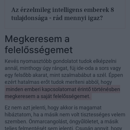
Az érzelmileg intelligens emberek 8
tulajdonsága - rád mennyi igaz?
Megkeresem a
felelősségemet
Kevés nyomasztóbb gondolatot tudok elképzelni
annál, minthogy úgy rángat, fúj ide-oda a sors vagy
egy felsőbb akarat, mint szalmabábut a szél. Éppen
ezért hatalmas erőt tudok meríteni abból, hogy
minden emberi kapcsolatomat érintő történésben
megkeresem a saját felelősségemet.
Ez nem azt jelenti, hogy akkor is magamat
hibáztatom, ha a másik nem volt tisztességes velem
szemben. Önmarcangolást, öngyűlöletet, a másik
teljes felmentését sem jelenti. Csupán annyit, hogy