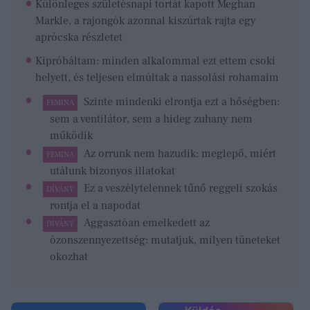
Különleges születésnapi tortát kapott Meghan
Markle, a rajongók azonnal kiszúrtak rajta egy
aprócska részletet
Kipróbáltam: minden alkalommal ezt ettem csoki
helyett, és teljesen elmúltak a nassolási rohamaim
Szinte mindenki elrontja ezt a hőségben:
FEMINA
sem a ventilátor, sem a hideg zuhany nem
működik
Az orrunk nem hazudik: meglepő, miért
FEMINA
utálunk bizonyos illatokat
Ez a veszélytelennek tűnő reggeli szokás
DÍVÁNY
rontja el a napodat
Aggasztóan emelkedett az
DÍVÁNY
ózonszennyezettség: mutatjuk, milyen tüneteket
okozhat