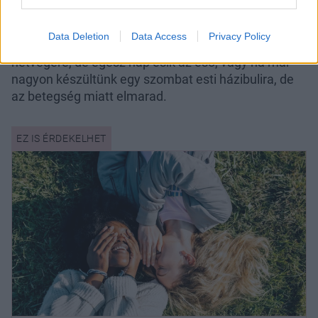
Például ha sietünk valahová, és lekéstük a villamost,
Data Deletion
Data Access
Privacy Policy
ha hatalmas családi kirándulást terveztünk
hétvégére, de egész nap esik az eső, vagy ha már
nagyon készültünk egy szombat esti házibulira, de
az betegség miatt elmarad.