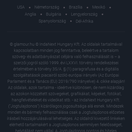
USA
Németország
Brazília
Mexikó
Anglia
Bulgária
Lengyelország
Spanyolország
Dél-Afrika
© glamour.hu © IndaNext Hungary Kft. Az oldalak tartalmával
kapcsolatban minden jog fenntartva, beleértve a tartalom
szöveg- és adatbányászat céljára való felhasználását is – a
szerzői jogról szóló 1999. évi LXXVI. törvény rendelkezései
értelmében a törvény 35/A. § (1) paragrafusa és a digitális
szolgáltatások piacairól szóló európai irányelv (Az Európai
Parlament és a Tanács (EU) 2019/790 Irányelve) 4. cikke alapján!
Az oldalak, azok tartalma - ideértve különösen, de nem kizárólag
az azokon közzétett szövegeket, grafikákat, képeket, fotókat,
hangfelvételeket és videókat stb. - az IndaNext Hungary Kft.
("Jogtulajdonos") kizárólagos jogosultsága alá esnek. Mindezek
minden és bármely felhasználása csak a Jogtulajdonos előzetes
írásbeli hozzájárulásával lehetséges. Az oldalról kivezető linkeken
elérhető tartalmakért a Jogtulajdonos semmilyen felelősséget,
helytállást nem vállal. A Jogtulajdonos pontos és hiteles