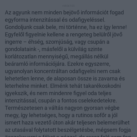
Az agyunk nem minden bejövő információt fogad
egyforma intenzitással és odafigyeléssel.
Gondoljunk csak bele, mi történne, ha ez így lenne!
Egyfelől figyelnie kellene a rengeteg belülről jövő
ingerre – éhség, szomjúság, vagy csupán a
gondolataink -, másfelől a külvilág szinte
korlátozatlan mennyiségű, megállás nélkül
beáramló információjára. Ezekre egyszerre,
ugyanolyan koncentráltan odafigyelni nem csak
lehetetlen lenne, de alaposan össze is zavarna és
leterhelne minket. Elménk tehát takarékoskodni
igyekszik, és nem mindenre figyel oda teljes
intenzitással, csupán a fontos cselekedetekre.
Természetesen a váltás nagyon gyorsan végbe
megy, így lehetséges, hogy a rutinos sofőr a jól
ismert haza vezető úton akár teljesen belemerülhet
az utasával folytatott beszélgetésbe, mégsem fogja