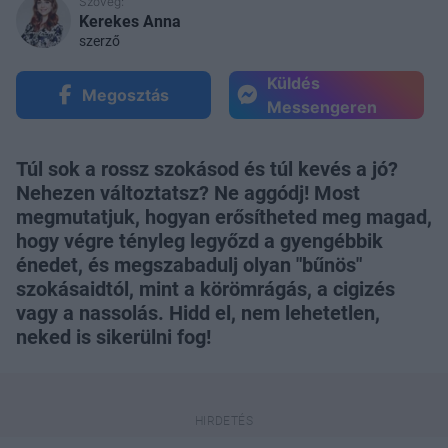
Szöveg:
Kerekes Anna
szerző
Küldés
Megosztás
Messengeren
Túl sok a rossz szokásod és túl kevés a jó?
Nehezen változtatsz? Ne aggódj! Most
megmutatjuk, hogyan erősítheted meg magad,
hogy végre tényleg legyőzd a gyengébbik
énedet, és megszabadulj olyan "bűnös"
szokásaidtól, mint a körömrágás, a cigizés
vagy a nassolás. Hidd el, nem lehetetlen,
neked is sikerülni fog!