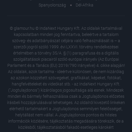
Spanyolország
Dél-Afrika
© glamour.hu © IndaNext Hungary Kft. Az oldalak tartalmával
kapcsolatban minden jog fenntartva, beleértve a tartalom
szöveg- és adatbányászat céljára való felhasználását is – a
szerzői jogról szóló 1999. évi LXXVI. törvény rendelkezései
értelmében a törvény 35/A. § (1) paragrafusa és a digitális
szolgáltatások piacairól szóló európai irányelv (Az Európai
Parlament és a Tanács (EU) 2019/790 Irányelve) 4. cikke alapján!
Az oldalak, azok tartalma - ideértve különösen, de nem kizárólag
az azokon közzétett szövegeket, grafikákat, képeket, fotókat,
hangfelvételeket és videókat stb. - az IndaNext Hungary Kft.
("Jogtulajdonos") kizárólagos jogosultsága alá esnek. Mindezek
minden és bármely felhasználása csak a Jogtulajdonos előzetes
írásbeli hozzájárulásával lehetséges. Az oldalról kivezető linkeken
elérhető tartalmakért a Jogtulajdonos semmilyen felelősséget,
helytállást nem vállal. A Jogtulajdonos pontos és hiteles
5 ikonik
információk közlésére, tájékoztatás megadására törekszik, de a
János ír
közlésből, tájékoztatásból fakadó esetleges károkért