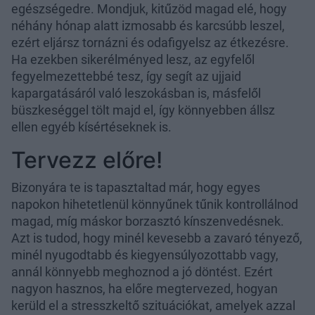
egészségedre. Mondjuk, kitűzöd magad elé, hogy
néhány hónap alatt izmosabb és karcsúbb leszel,
ezért eljársz tornázni és odafigyelsz az étkezésre.
Ha ezekben sikerélményed lesz, az egyfelől
fegyelmezettebbé tesz, így segít az ujjaid
kapargatásáról való leszokásban is, másfelől
büszkeséggel tölt majd el, így könnyebben állsz
ellen egyéb kísértéseknek is.
Tervezz előre!
Bizonyára te is tapasztaltad már, hogy egyes
napokon hihetetlenül könnyűnek tűnik kontrollálnod
magad, míg máskor borzasztó kínszenvedésnek.
Azt is tudod, hogy minél kevesebb a zavaró tényező,
minél nyugodtabb és kiegyensúlyozottabb vagy,
annál könnyebb meghoznod a jó döntést. Ezért
nagyon hasznos, ha előre megtervezed, hogyan
kerüld el a stresszkeltő szituációkat, amelyek azzal