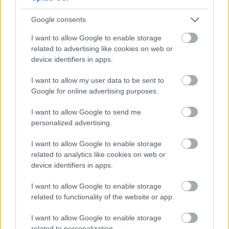
foglalva a pálcika helyes használatával és nem
csúsznak le számolatlanul a kalóriák.
Google consents
I want to allow Google to enable storage
Keress kapcsolatot!
related to advertising like cookies on web or
device identifiers in apps.
Reklámszakemberek régóta használják azt a
trükköt, hogy egy új terméket vagy szolgáltatást egy
I want to allow my user data to be sent to
régi, jól ismert és kellemes élménnyel kötnek össze,
Google for online advertising purposes.
így fokozva az új termék iránti tetszést. Ezt még
I want to allow Google to send me
olyankor is szokták alkalmazni, amikor egy új slágert
personalized advertising.
vezetnek be, és két, már jól ismert, toplistás dal
között játszzák le. Ezt a trükköt te is alkalmazhatod,
I want to allow Google to enable storage
ha rá akarod szoktatni magadat egy új, hasznos
related to analytics like cookies on web or
tevékenységre. Ha haragszol magadra, amiért
device identifiers in apps.
rendre elhanyagolod a fogselyem használatát, akkor
ne a reggeli félálomban, rohanva történő
I want to allow Google to enable storage
related to functionality of the website or app.
tisztálkodás menetébe iktasd be, hanem az esti
arctisztítási rituáléd a fogmosás közé. Így
I want to allow Google to enable storage
könnyedén eszedbe is jut, és szívesebben is végzed,
related to personalization.