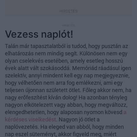
Vezess naplót!
Talán már tapasztalatból is tudod, hogy pusztán az
elhatározás nem mindig segít. Különösen nem egy
olyan cselekvés esetében, amely esetleg hosszú
évek alatt vált szokásoddá. Memóriád ráadásul igen
szelektív, annyi mindent kell egy nap megjegyeznie,
hogy vélhetően nem arra fog emlékezni, ami egy
teljesen újonnan született ötlet. Főleg akkor nem, ha
nagy erőfeszítést kíván dolog! Ha azonban tényleg
nagyon elkötelezett vagy abban, hogy megváltozz,
elengedhetetlen, hogy alaposan nyomon kövesd
a
kérdéses viselkedést
. Nagyon jó ötlet a
naplóvezetés. Ha eleged van abból, hogy minden
nap eszel süteményt, akkor figyeld meg, miért