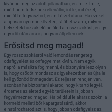
kívánod meg az adott pillanatban, és írd le. Írd le,
miért nem tudsz neki ellenállni, írd le, mit érzel,
mielőtt elfogyasztod, és mit érzel utána. Ha ezeket
alaposan nyomon követed, rájöhetsz arra, milyen
helyzetek hozzák elő belőled a rossz szokást, és így
egy idő után arra is, hogyan állj ellen neki.
Erősítsd meg magad!
Egy rossz szokásról való lemondás rengeteg
odafigyelést és önfegyelmet kíván. Nem egyik
napról a másikra fog menni, és bizonyára lesz olyan
is, hogy csődöt mondasz az igyekezetben és újra le
kell győznöd önmagadat. Ez teljesen rendjén van,
azonban ha biztosítani akarod, hogy kitartó legyél,
érdemes az életed egyéb területein is jobban
fegyelmezned magad. Ha például le akarsz szokni a
körmeid melleti bőr kapargatásáról, akkor
elhatározhatod azt is, hogy jobban odafigyelsz az