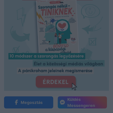
Küldés
Megosztás
Messengeren