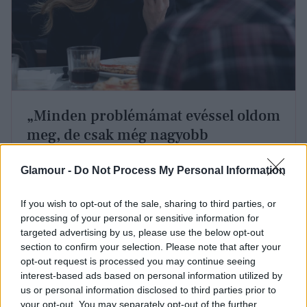
„Minden problémámat evéssel oldom
meg, de csak még nagyobb
problémát okozok”
Glamour -
Do Not Process My Personal Information
Légy tudatos!
If you wish to opt-out of the sale, sharing to third parties, or
processing of your personal or sensitive information for
Talán hihetetlennek tűnik, de a rossz szokások ellen
targeted advertising by us, please use the below opt-out
olykor nagyon hatásos tud lenni egy fizikai
section to confirm your selection. Please note that after your
opt-out request is processed you may continue seeing
figyelmeztetés is. Körömrágás ellen kitűnő fegyver
interest-based ads based on personal information utilized by
egy feltűnő, szokatlan manikűr. Sok körömrágással
us or personal information disclosed to third parties prior to
küzdő gyakran nem is festi a körmeit, hiszen úgyis
your opt-out. You may separately opt-out of the further