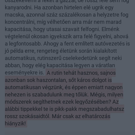
összekeverni a féket a gázzal, de rossz felé sem fog
kanyarodni. Ha azonban hirtelen elé ugrik egy
macska, azonnal száz százalékosan a helyzetre fog
koncentrálni, míg vélhetően arra már nem marad
kapacitása, hogy utasai szavait felfogni. Elménk
végtelenül okosan igyekszik arra felé figyelni, ahová
a legfontosabb. Ahogy a fent említett autóvezetés is
jó példa erre, rengeteg életünk során kialakított
automatikus, rutinszerű cselekedetünk segít neki
abban, hogy elég kapacitása legyen a váratlan
eseményekre is.
A rutin tehát hasznos, sajnos
azonban sok haszontalan, sőt káros dolgot is
automatikusan végzünk, és éppen emiatt nagyon
nehezen is szabadulunk meg tőlük. Mégis, milyen
módszerek segíthetnek ezek legyőzésében? Az
alábbi tippekkel te is pikk-pakk megszabadulhatsz
rossz szokásaidtól. Már csak az elhatározás
hiányzik!