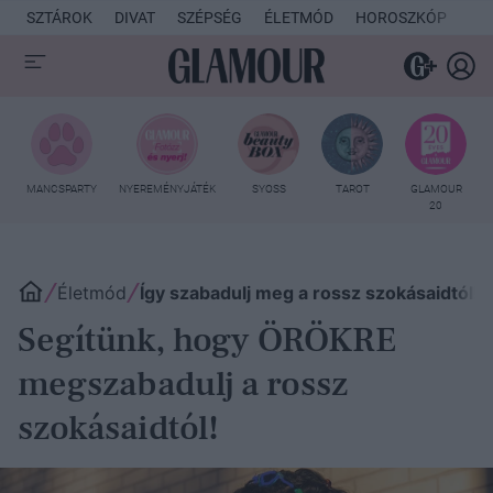
SZTÁROK
DIVAT
SZÉPSÉG
ÉLETMÓD
HOROSZKÓP
KU
MANCSPARTY
NYEREMÉNYJÁTÉK
SYOSS
TAROT
GLAMOUR
20
Életmód
Így szabadulj meg a rossz szokásaidtól!
Segítünk, hogy ÖRÖKRE
megszabadulj a rossz
szokásaidtól!