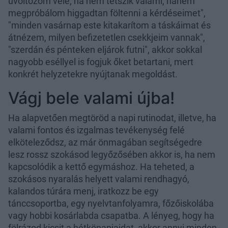
üvöltözöm vele, ha nem tetszik valami, hanem
megpróbálom higgadtan föltenni a kérdéseimet",
"minden vasárnap este kitakarítom a táskáimat és
átnézem, milyen befizetetlen csekkjeim vannak",
"szerdán és pénteken eljárok futni", akkor sokkal
nagyobb eséllyel is fogjuk őket betartani, mert
konkrét helyzetekre nyújtanak megoldást.
Vágj bele valami újba!
Ha alapvetően megtöröd a napi rutinodat, illetve, ha
valami fontos és izgalmas tevékenység felé
elköteleződsz, az már önmagában segítségedre
lesz rossz szokásod legyőzősében akkor is, ha nem
kapcsolódik a kettő egymáshoz. Ha teheted, a
szokásos nyaralás helyett valami rendhagyó,
kalandos túrára menj, iratkozz be egy
tánccsoportba, egy nyelvtanfolyamra, főzőiskolába
vagy hobbi kosárlabda csapatba. A lényeg, hogy ha
fölrázod kicsit a hétkönapjaidat, akkor annyi minden