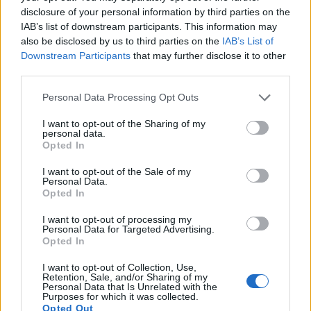
folyton a szájában vannak, ám, ha elhatározod, hogy
disclosure of your personal information by third parties on the
egy csodaszép manikűrt csináltatsz, ahogy a
IAB’s list of downstream participants. This information may
szádhoz emeled legközelebb a kezed, mikor éppen
also be disclosed by us to third parties on the
IAB’s List of
elgyengülsz, azonnal eszedbe jut majd a
Downstream Participants
that may further disclose it to other
third parties.
fogadalmad, és pusztán azért lesz könnyebb
megállnod, hogy elkezdd rágni, mert
Please note that this website/app uses one or more Google
Personal Data Processing Opt Outs
figyelmeztetted magad az elhatározásodra. Az
services and may gather and store information including but
pedig dupla segítség, hogy még elrontani sem
not limited to your visit or usage behaviour. You may click to
I want to opt-out of the Sharing of my
personal data.
szeretnéd a szép manikűrt. Nagyon érdekes az is,
grant or deny consent to Google and its third-party tags to
Opted In
use your data for below specified purposes in below Google
hogy ha egyszerű akadályokat állítasz a rossz
consent section.
szokásaid elé, akkor is könnyebben legyőzöd őket.
I want to opt-out of the Sale of my
Personal Data.
Ha például képtelen vagy megállni, hogy ne edd
Opted In
meg az egész popcornt a moziban akkor is, ha nem
I want to opt-out of processing my
vagy annyira éhes, próbáld meg a nem domináns
Personal Data for Targeted Advertising.
kezeddel enni. Több megfigyelés is bizonyítja, hogy
Opted In
ilyenkor annyit eszünk, amennyire pont szükségünk
I want to opt-out of Collection, Use,
van. Fogyókúránál kipróbálhatod azt is, hogy –
Retention, Sale, and/or Sharing of my
Personal Data that Is Unrelated with the
persze csak amit fizikailag lehetséges –
Purposes for which it was collected.
evőpálcikával eszel, így az agyad jobban el lesz
Opted Out