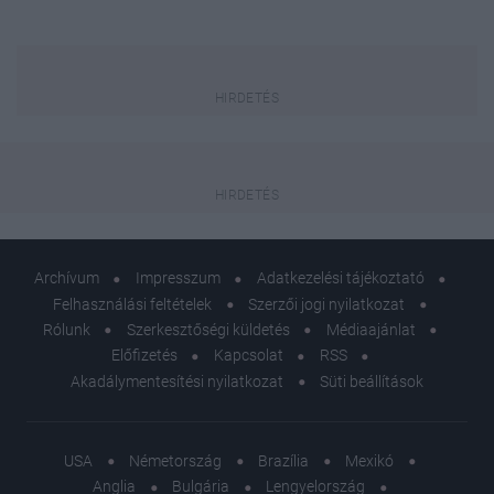
Archívum
Impresszum
Adatkezelési tájékoztató
Felhasználási feltételek
Szerzői jogi nyilatkozat
Rólunk
Szerkesztőségi küldetés
Médiaajánlat
Előfizetés
Kapcsolat
RSS
Akadálymentesítési nyilatkozat
Süti beállítások
USA
Németország
Brazília
Mexikó
Anglia
Bulgária
Lengyelország