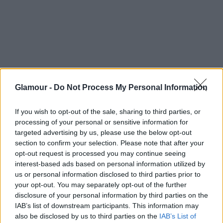
10 szexpóz, ami garantáltan kielégít
4. Lelkek kapcsolódása
Ez a kifli póz szemtől-szemben való változata, amely
Glamour -
Do Not Process My Personal Information
által megkapjuk a fizikai közelséget, ugyanakkor azt
az előnyt is, hogy közben egymás szemébe
nézhetünk. A szakértők egyöntetűen egyetértenek
If you wish to opt-out of the sale, sharing to third parties, or
processing of your personal or sensitive information for
abban, hogy az intenzív érintkezés és a
targeted advertising by us, please use the below opt-out
szemkontaktus miatt ez az egyik legnagyobb
section to confirm your selection. Please note that after your
intimitást nyújtó pozitúra. White azt javasolja, hogy
opt-out request is processed you may continue seeing
fonjátok át egymáson a lábatokat, mert ez segít
interest-based ads based on personal information utilized by
abban, hogy szorosan összefonódva, még
us or personal information disclosed to third parties prior to
felszabadultabban
adhassátok át magatokat az
your opt-out. You may separately opt-out of the further
érzéki élménynek.
disclosure of your personal information by third parties on the
IAB’s list of downstream participants. This information may
5. Egybeforrva
also be disclosed by us to third parties on the
IAB’s List of