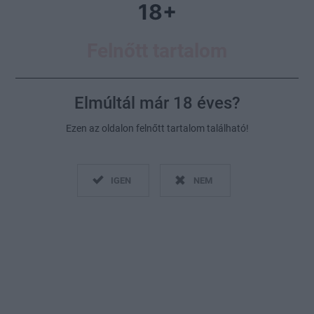
18+
Felnőtt tartalom
Elmúltál már 18 éves?
Ezen az oldalon felnőtt tartalom található!
Az intimitás azt jelenti, hogy egy aktus során nem csak
testileg, hanem lelkileg is tudtok kapcsolódni egymáshoz
IGEN
NEM
Fotó:
Kuzmichstudio/Getty Images
2023. február 4.