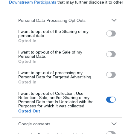
Downstream Participants
that may further disclose it to other
third parties.
Ebben a pózban a párod üljön le kinyújtott lábakkal,
te pedig szemből ereszkedj rá, majd öleld át a
Please note that this website/app uses one or more Google
Personal Data Processing Opt Outs
lábaiddal. Így te kontrollálhatod a gyorsaságot és az
services and may gather and store information including but
ütemet is, miközben párod szemébe nézhetsz és
not limited to your visit or usage behaviour. You may click to
I want to opt-out of the Sharing of my
personal data.
csókolgathatjátok egymást.
„A pozíció azt is
grant or deny consent to Google and its third-party tags to
Opted In
use your data for below specified purposes in below Google
lehetővé teszi számotokra, hogy szorosan
consent section.
összesimuljon a mellkasotok, így teremtve meg a
I want to opt-out of the Sale of my
Personal Data.
bensőséges pillanatot. Ez a meghittség lehetővé
Opted In
teszi, hogy teljesen eggyé váljatok és érezzétek, hogy
I want to opt-out of processing my
a testetek egy ritmusra mozog.” –
mondja White.
Personal Data for Targeted Advertising.
Opted In
6. Kutyapóz újragondolva
I want to opt-out of Collection, Use,
Retention, Sale, and/or Sharing of my
Ha a kutyapózra gondolunk, általában nem a
Personal Data that Is Unrelated with the
Purposes for which it was collected.
romantika az első szó, ami az eszünkbe jut, de
Opted Out
higgyétek el, hogy ebből is ki lehet hozni az
intimitást. Feküdj hasra (azaz felejtsd el a
Google consents
klasszikus, négykézlábas pozíciót), tedd szét a lábad