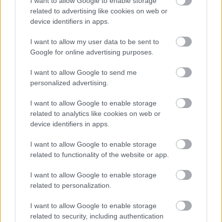
I want to allow Google to enable storage
és engedd, hogy beléd hatoljon a partnered.
„A
related to advertising like cookies on web or
kutyaszerű pozitúrák általában kevésbé érezhetők
device identifiers in apps.
személyesnek és meghittnek, de a lapos/módosított
kutyapóz kivétel. Bőrünk ilyenkor szorosan érintkezik
I want to allow my user data to be sent to
partnerünkével és arra is van lehetőség, hogy a felül
Google for online advertising purposes.
lévő partner csókolgassa párja hátát és nyakát,
I want to allow Google to send me
miközben a kezével izgatja őt” –
teszi hozzá White.
personalized advertising.
I want to allow Google to enable storage
related to analytics like cookies on web or
device identifiers in apps.
7. Lótusz
I want to allow Google to enable storage
related to functionality of the website or app.
Ilyenkor a férfi lótuszülésben ül, a nő pedig rajta, aki
körbefonja ő a lábával.
„Ez egy nagyszerű módja
I want to allow Google to enable storage
annak, hogy közelebb hozzuk a párokat, ugyanis egy
related to personalization.
olyan klasszikus tantrikus pózról beszélünk, amelyet
I want to allow Google to enable storage
gyakran használnak nem csak meditációra, hanem
related to security, including authentication
örömszerzés céljából is”
– mondja White.
Ettől a