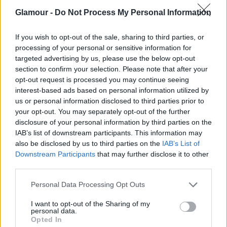
(kísértettek?) minket az úton (a vietnámiak nagy
Glamour -
Do Not Process My Personal Information
többsége egyáltalán nem beszél angolul, vagy, ha
mégis, az általában egy betanult szöveg a
If you wish to opt-out of the sale, sharing to third parties, or
processing of your personal or sensitive information for
turistalátványosságok környékén), egy-két nap
targeted advertising by us, please use the below opt-out
után ráéreztünk a helyiekkel történő beszélgetés
section to confirm your selection. Please note that after your
opt-out request is processed you may continue seeing
ízére. Míg én a régimódi activity-hez
interest-based ads based on personal information utilized by
us or personal information disclosed to third parties prior to
folyamodtam a piacok forgatagában, és
your opt-out. You may separately opt-out of the further
általában egy széles mosollyal tettem pontot
disclosure of your personal information by third parties on the
IAB’s list of downstream participants. This information may
„mondataim” végére, addig a férjem a Google
also be disclosed by us to third parties on the
IAB’s List of
Fordító segítségét vette igénybe. A két módszert
Downstream Participants
that may further disclose it to other
third parties.
egyesítve tökéletesen megértettük magunkat a
helyiekkel, akik nagyra értékelték, hogy
Please note that this website/app uses one or more Google
Personal Data Processing Opt Outs
services and may gather and store information including but
egyáltalán próbálkozunk.
not limited to your visit or usage behaviour. You may click to
I want to opt-out of the Sharing of my
personal data.
grant or deny consent to Google and its third-party tags to
Opted In
use your data for below specified purposes in below Google