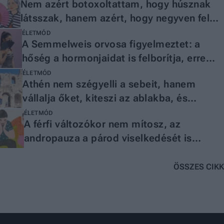
Nem azért botoxoltattam, hogy húsznak
látsszak, hanem azért, hogy negyven felett
is jól érezzem magam
ÉLETMÓD
A Semmelweis orvosa figyelmeztet: a
hőség a hormonjaidat is felborítja, erre
számíthatsz nőként
ÉLETMÓD
Athén nem szégyelli a sebeit, hanem
vállalja őket, kiteszi az ablakba, és
közben dalt ír belőlük
ÉLETMÓD
A férfi változókor nem mítosz, az
andropauza a párod viselkedését is
megváltoztathatja
ÖSSZES CIKK