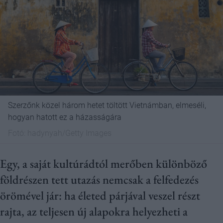
Szerzőnk közel három hetet töltött Vietnámban, elmeséli,
hogyan hatott ez a házasságára
Fotó:
hadynyah/Getty Images
Egy, a saját kultúrádtól merőben különböző
földrészen tett utazás nemcsak a felfedezés
örömével jár: ha életed párjával veszel részt
rajta, az teljesen új alapokra helyezheti a