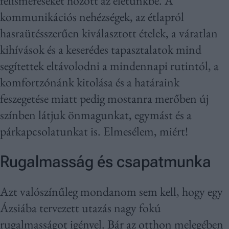
felismeréseket hozott az életünkbe. A
kommunikációs nehézségek, az étlapról
hasraütésszerűen kiválasztott ételek, a váratlan
kihívások és a keserédes tapasztalatok mind
segítettek eltávolodni a mindennapi rutintól, a
komfortzónánk kitolása és a határaink
feszegetése miatt pedig mostanra merőben új
színben látjuk önmagunkat, egymást és a
párkapcsolatunkat is. Elmesélem, miért!
Rugalmasság és csapatmunka
Azt valószínűleg mondanom sem kell, hogy egy
Ázsiába tervezett utazás nagy fokú
rugalmasságot igényel. Bár az otthon melegében