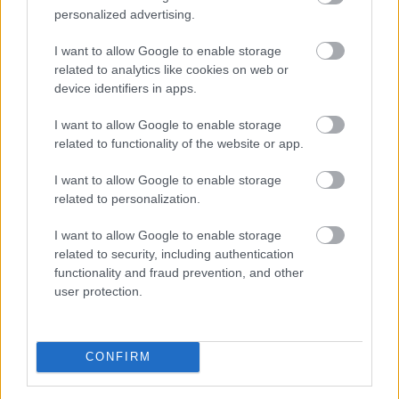
motorosok között, hol ő tette meg ugyanezt.
personalized advertising.
Láthatatlanul adtuk át és vettük vissza
I want to allow Google to enable storage
egymástól a stafétát, az utazás végére pedig elég
related to analytics like cookies on web or
volt csak megszorítanunk a másik kezét, hogy
device identifiers in apps.
jelezzük a következő lépést. Hosszú idő után
I want to allow Google to enable storage
először (újra) képesek voltunk annyira egymásra
related to functionality of the website or app.
hangolódni, hogy beszéd nélkül is tökéletesen
I want to allow Google to enable storage
related to personalization.
értettük a másikat.
I want to allow Google to enable storage
related to security, including authentication
functionality and fraud prevention, and other
user protection.
CONFIRM