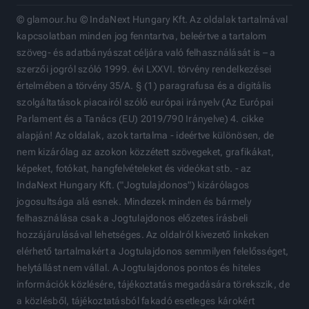
© glamour.hu © IndaNext Hungary Kft. Az oldalak tartalmával
kapcsolatban minden jog fenntartva, beleértve a tartalom
szöveg- és adatbányászat céljára való felhasználását is – a
szerzői jogról szóló 1999. évi LXXVI. törvény rendelkezései
értelmében a törvény 35/A. § (1) paragrafusa és a digitális
szolgáltatások piacairól szóló európai irányelv (Az Európai
Parlament és a Tanács (EU) 2019/790 Irányelve) 4. cikke
alapján! Az oldalak, azok tartalma - ideértve különösen, de
nem kizárólag az azokon közzétett szövegeket, grafikákat,
képeket, fotókat, hangfelvételeket és videókat stb. - az
IndaNext Hungary Kft. ("Jogtulajdonos") kizárólagos
jogosultsága alá esnek. Mindezek minden és bármely
felhasználása csak a Jogtulajdonos előzetes írásbeli
hozzájárulásával lehetséges. Az oldalról kivezető linkeken
elérhető tartalmakért a Jogtulajdonos semmilyen felelősséget,
helytállást nem vállal. A Jogtulajdonos pontos és hiteles
információk közlésére, tájékoztatás megadására törekszik, de
a közlésből, tájékoztatásból fakadó esetleges károkért