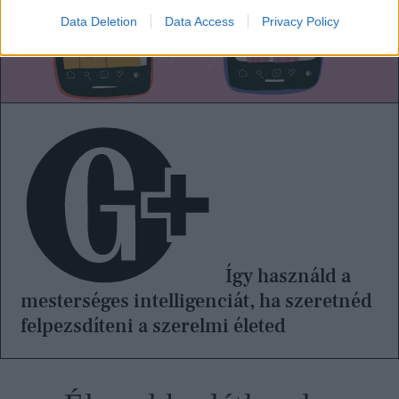
Data Deletion
Data Access
Privacy Policy
Így használd a
mesterséges intelligenciát, ha szeretnéd
felpezsdíteni a szerelmi életed