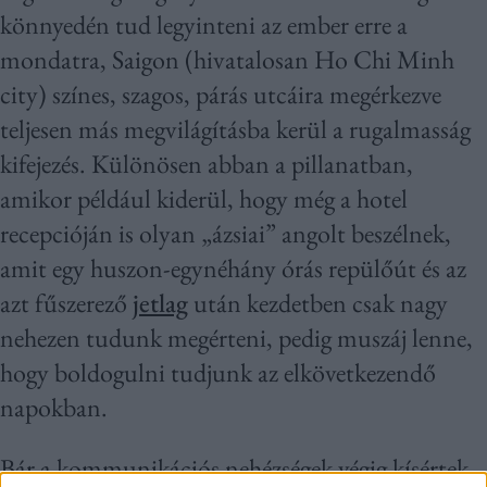
könnyedén tud legyinteni az ember erre a
mondatra, Saigon (hivatalosan Ho Chi Minh
city) színes, szagos, párás utcáira megérkezve
teljesen más megvilágításba kerül a rugalmasság
kifejezés. Különösen abban a pillanatban,
amikor például kiderül, hogy még a hotel
recepcióján is olyan „ázsiai” angolt beszélnek,
amit egy huszon-egynéhány órás repülőút és az
azt fűszerező
jetlag
után kezdetben csak nagy
nehezen tudunk megérteni, pedig muszáj lenne,
hogy boldogulni tudjunk az elkövetkezendő
napokban.
Bár a kommunikációs nehézségek végig kísértek