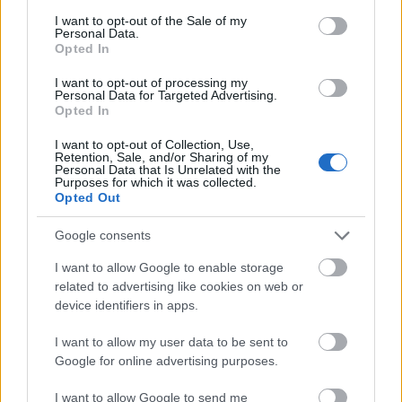
consent section.
I want to opt-out of the Sale of my
Personal Data.
Csapatmunka kontra
Opted In
Vietnám 1:0.
I want to opt-out of processing my
Personal Data for Targeted Advertising.
Opted In
Nemcsak verbális tekintetben volt szükségünk
I want to opt-out of Collection, Use,
Retention, Sale, and/or Sharing of my
Personal Data that Is Unrelated with the
rugalmasságra és csapatmunkára, hanem fizikai
Purposes for which it was collected.
Opted Out
síkon is: a város közlekedésére is muszáj volt
ráhangolódni, hogy egyáltalán átjussunk az utca
Google consents
túloldalára. (A tömeges autó- és motorsor
I want to allow Google to enable storage
related to advertising like cookies on web or
nagyon megnehezítette a dolgunkat.) Ilyenkor
device identifiers in apps.
mindig az állt kettőnk közül az élre, aki épp
I want to allow my user data to be sent to
jobban érezte magában „az erőt”: hol én húztam
Google for online advertising purposes.
magam után a férjem és szlalomoztam a
I want to allow Google to send me