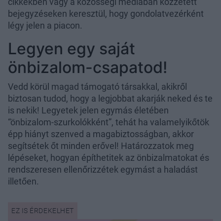
cikkekben vagy a közösségi médiában közzétett
bejegyzéseken keresztül, hogy gondolatvezérként
légy jelen a piacon.
Legyen egy saját
önbizalom-csapatod!
Vedd körül magad támogató társakkal, akikről
biztosan tudod, hogy a legjobbat akarják neked és te
is nekik! Legyetek jelen egymás életében
“önbizalom-szurkolókként”, tehát ha valamelyikőtök
épp hiányt szenved a magabiztosságban, akkor
segítsétek őt minden erővel! Határozzatok meg
lépéseket, hogyan építhetitek az önbizalmatokat és
rendszeresen ellenőrizzétek egymást a haladást
illetően.