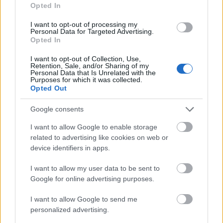
dalokból, amelyek erőt és magabiztosságot
Opted In
nyújtanak, és hallgasd ezt a lejátszási listát a
I want to opt-out of processing my
munkába menet, hogy a napot jó hangulatban
Personal Data for Targeted Advertising.
kezdhesd vagy abban az esetben, ha szükséged van
Opted In
egy kis extra energiára.
I want to opt-out of Collection, Use,
Retention, Sale, and/or Sharing of my
Vegyél példát a
Personal Data that Is Unrelated with the
Purposes for which it was collected.
magabiztos emberekről!
Opted Out
Google consents
Tanulmányozd a magabiztos és sikeres emberek
viselkedését akár a közvetlen környezetedben, akár
I want to allow Google to enable storage
olyanokét, akikkel a médiában vagy az interneten
related to advertising like cookies on web or
találkozol. A munkahelyeden tölts időt olyan
device identifiers in apps.
mentorokkal és kollégákkal, akik magabiztosságot
I want to allow my user data to be sent to
sugároznak, hogy tanulj a hozzáállásukból és a
Google for online advertising purposes.
viselkedésükből.
Finoman tükrözd és próbáld ki a
megfigyelt magabiztos viselkedést, például a
I want to allow Google to send me
kommunikációs stílusukat vagy a testtartásukat.
personalized advertising.