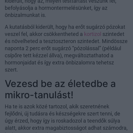
kiderült, hogy az, milyen testtartást veszünk fel,
befolyásolja a hormontermelésünket, így az
önbizalmunkat is.
A kutatásból kiderült, hogy ha erőt sugárzó pózokat
veszel fel, akkor csökkentheted a
kortizol
szintedet
és növelheted a tesztoszteron szintedet. Mindössze
naponta 2 perc erőt sugárzó “pózolással” (például
csípőre tett kézzel állva), megváltoztathatod a
hormonjaidat és így extra önbizalomra tehetsz
szert.
Vezesd be az életedbe a
mikro-tanulást!
Ha te is azok közé tartozol, akik szeretnének
fejlődni, új tudásra és készségekre szert tenni, de
úgy érzed, hogy így is roskadozol a teendők súlya
alatt, akkor extra magabiztosságot adhat számodra,