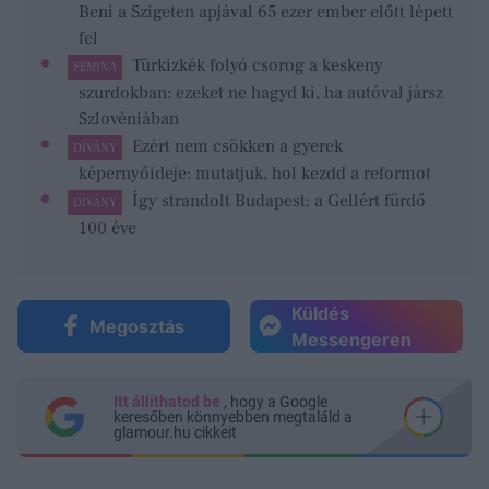
Beni a Szigeten apjával 65 ezer ember előtt lépett
fel
Türkizkék folyó csorog a keskeny
FEMINA
szurdokban: ezeket ne hagyd ki, ha autóval jársz
Szlovéniában
Ezért nem csökken a gyerek
DÍVÁNY
képernyőideje: mutatjuk, hol kezdd a reformot
Így strandolt Budapest: a Gellért fürdő
DÍVÁNY
100 éve
Küldés
Megosztás
Messengeren
Itt állíthatod be
, hogy a Google
keresőben könnyebben megtaláld a
glamour.hu cikkeit