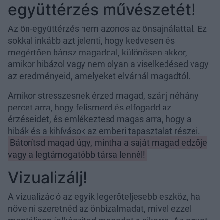
együttérzés művészetét!
Az ön-együttérzés nem azonos az önsajnálattal. Ez
sokkal inkább azt jelenti, hogy kedvesen és
megértően bánsz magaddal, különösen akkor,
amikor hibázol vagy nem olyan a viselkedésed vagy
az eredményeid, amelyeket elvárnál magadtól.
Amikor stresszesnek érzed magad, szánj néhány
percet arra, hogy felismerd és elfogadd az
érzéseidet, és emlékeztesd magas arra, hogy a
hibák és a kihívások az emberi tapasztalat részei.
Bátorítsd magad úgy, mintha a saját magad edzője
vagy a legtámogatóbb társa lennél!
Vizualizálj!
A vizualizáció az egyik legerőteljesebb eszköz, ha
növelni szeretnéd az önbizalmadat, mivel ezzel