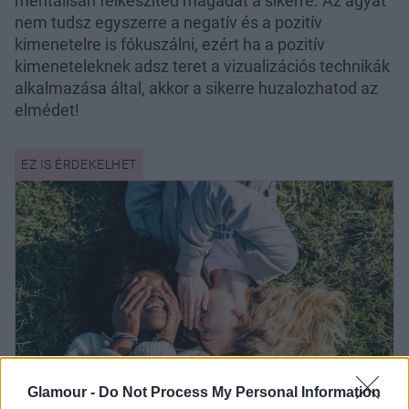
mentálisan felkészíted magadat a sikerre. Az agyat
nem tudsz egyszerre a negatív és a pozitív
kimenetelre is fókuszálni, ezért ha a pozitív
kimeneteleknek adsz teret a vizualizációs technikák
alkalmazása által, akkor a sikerre huzalozhatod az
elmédet!
Glamour -
Do Not Process My Personal Information