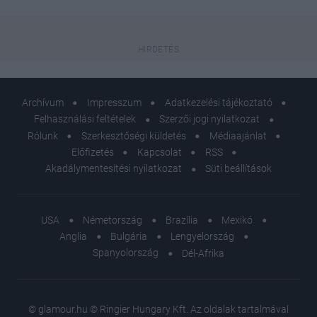
Archívum
Impresszum
Adatkezelési tájékoztató
Felhasználási feltételek
Szerzői jogi nyilatkozat
Rólunk
Szerkesztőségi küldetés
Médiaajánlat
Előfizetés
Kapcsolat
RSS
Akadálymentesítési nyilatkozat
Süti beállítások
USA
Németország
Brazília
Mexikó
Anglia
Bulgária
Lengyelország
Spanyolország
Dél-Afrika
© glamour.hu © Ringier Hungary Kft. Az oldalak tartalmával