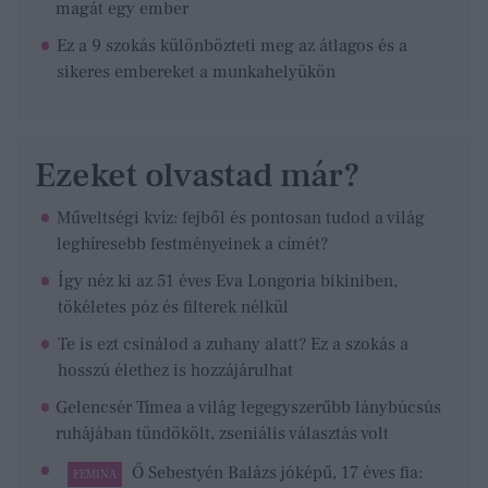
magát egy ember
Ez a 9 szokás különbözteti meg az átlagos és a
sikeres embereket a munkahelyükön
Ezeket olvastad már?
Műveltségi kvíz: fejből és pontosan tudod a világ
leghíresebb festményeinek a címét?
Így néz ki az 51 éves Eva Longoria bikiniben,
tökéletes póz és filterek nélkül
Te is ezt csinálod a zuhany alatt? Ez a szokás a
hosszú élethez is hozzájárulhat
Gelencsér Tímea a világ legegyszerűbb lánybúcsús
ruhájában tündökölt, zseniális választás volt
Ő Sebestyén Balázs jóképű, 17 éves fia:
FEMINA