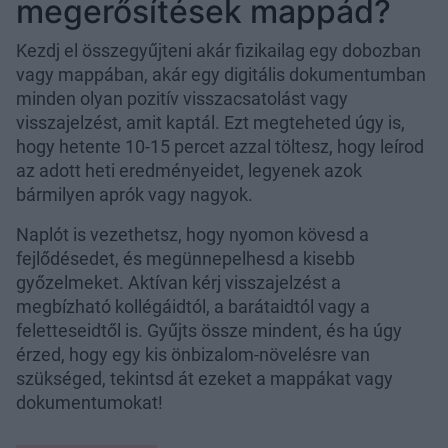
megerősítések mappád?
Kezdj el összegyűjteni akár fizikailag egy dobozban
vagy mappában, akár egy digitális dokumentumban
minden olyan pozitív visszacsatolást vagy
visszajelzést, amit kaptál. Ezt megteheted úgy is,
hogy hetente 10-15 percet azzal töltesz, hogy leírod
az adott heti eredményeidet, legyenek azok
bármilyen aprók vagy nagyok.
Naplót is vezethetsz, hogy nyomon kövesd a
fejlődésedet, és megünnepelhesd a kisebb
győzelmeket. Aktívan kérj visszajelzést a
megbízható kollégáidtól, a barátaidtól vagy a
feletteseidtől is. Gyűjts össze mindent, és ha úgy
érzed, hogy egy kis önbizalom-növelésre van
szükséged, tekintsd át ezeket a mappákat vagy
dokumentumokat!