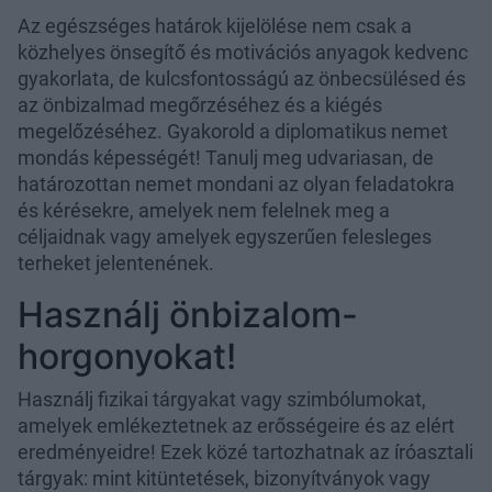
Az egészséges határok kijelölése nem csak a
közhelyes önsegítő és motivációs anyagok kedvenc
gyakorlata, de kulcsfontosságú az önbecsülésed és
az önbizalmad megőrzéséhez és a kiégés
megelőzéséhez. Gyakorold a diplomatikus nemet
mondás képességét! Tanulj meg udvariasan, de
határozottan nemet mondani az olyan feladatokra
és kérésekre, amelyek nem felelnek meg a
céljaidnak vagy amelyek egyszerűen felesleges
terheket jelentenének.
Használj önbizalom-
horgonyokat!
Használj fizikai tárgyakat vagy szimbólumokat,
amelyek emlékeztetnek az erősségeire és az elért
eredményeidre! Ezek közé tartozhatnak az íróasztali
tárgyak: mint kitüntetések, bizonyítványok vagy