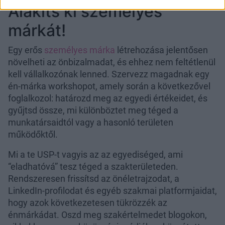
Alakíts ki személyes
márkát!
Egy erős
személyes márka
létrehozása jelentősen
növelheti az önbizalmadat, és ehhez nem feltétlenül
kell vállalkozónak lenned. Szervezz magadnak egy
én-márka workshopot, amely során a következővel
foglalkozol: határozd meg az egyedi értékeidet, és
gyűjtsd össze, mi különböztet meg téged a
munkatársaidtól vagy a hasonló területen
működőktől.
Mi a te USP-t vagyis az az egyediséged, ami
“eladhatóvá” tesz téged a szakterületeden.
Rendszeresen frissítsd az önéletrajzodat, a
LinkedIn-profilodat és egyéb szakmai platformjaidat,
hogy azok következetesen tükrözzék az
énmárkádat. Oszd meg szakértelmedet blogokon,