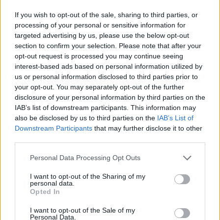
Az érzelmileg intelligens emberek 8
If you wish to opt-out of the sale, sharing to third parties, or
tulajdonsága - rád mennyi igaz?
processing of your personal or sensitive information for
targeted advertising by us, please use the below opt-out
section to confirm your selection. Please note that after your
A technikák közé tartozik a siker vizualizáció: tölts
opt-out request is processed you may continue seeing
minden nap néhány percet azzal, hogy nagy
interest-based ads based on personal information utilized by
us or personal information disclosed to third parties prior to
részletességgel elképzeled, milyen az, amikor már
your opt-out. You may separately opt-out of the further
elérted a céljaidat. Egy másik technika a
disclosure of your personal information by third parties on the
forgatókönyv-tervezés: képzelj el olyan
IAB’s list of downstream participants. This information may
szcenáriókat, amikor különböző kihívást jelentő
also be disclosed by us to third parties on the
IAB’s List of
helyzetekkel kell szembenézned, és te
Downstream Participants
that may further disclose it to other
magabiztosan és hatékonyan kezeled azokat.
third parties.
Hozz létre egy önbizalom-
Please note that this website/app uses one or more Google
Personal Data Processing Opt Outs
services and may gather and store information including but
bomba lejátszási listát!
not limited to your visit or usage behaviour. You may click to
I want to opt-out of the Sharing of my
personal data.
grant or deny consent to Google and its third-party tags to
Opted In
use your data for below specified purposes in below Google
A zene erőteljes hatással van a hangulatra és a
consent section.
motivációra is. Készíts egy lejátszási listát olyan
I want to opt-out of the Sale of my
Personal Data.