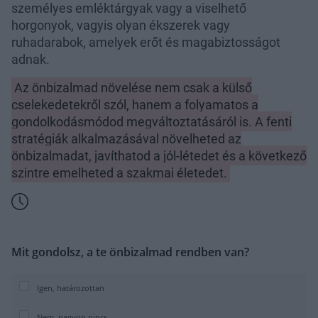
személyes emléktárgyak vagy a viselhető
horgonyok, vagyis olyan ékszerek vagy
ruhadarabok, amelyek erőt és magabiztosságot
adnak.
Az önbizalmad növelése nem csak a külső
cselekedetekről szól, hanem a folyamatos a
gondolkodásmódod megváltoztatásáról is. A fenti
stratégiák alkalmazásával növelheted az
önbizalmadat, javíthatod a jól-létedet és a következő
szintre emelheted a szakmai életedet.
Mit gondolsz, a te önbizalmad rendben van?
Igen, határozottan
Nem, nagyon nincs