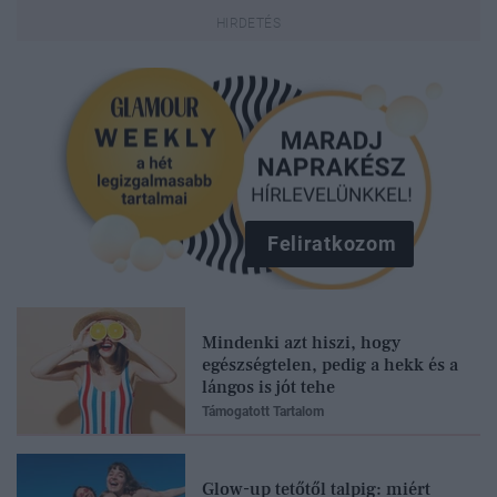
Feliratkozom
Mindenki azt hiszi, hogy
egészségtelen, pedig a hekk és a
lángos is jót tehe
Támogatott Tartalom
Glow-up tetőtől talpig: miért