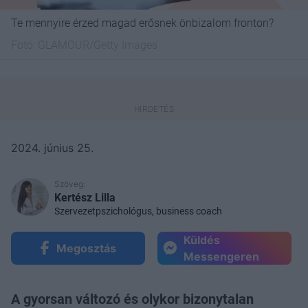
Te mennyire érzed magad erősnek önbizalom fronton?
Fotó:
GLAMOUR/Getty Images
2024. június 25.
Szöveg:
Kertész Lilla
Szervezetpszichológus, business coach
Küldés
Megosztás
Messengeren
A gyorsan változó és olykor bizonytalan