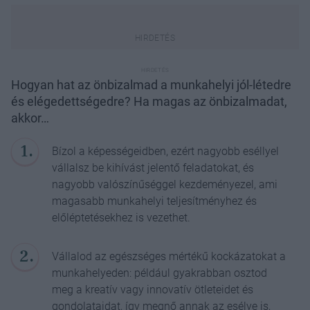
Hogyan hat az önbizalmad a munkahelyi jól-létedre
és elégedettségedre? Ha magas az önbizalmadat,
akkor…
Bízol a képességeidben, ezért nagyobb eséllyel
vállalsz be kihívást jelentő feladatokat, és
nagyobb valószínűséggel kezdeményezel, ami
magasabb munkahelyi teljesítményhez és
előléptetésekhez is vezethet.
Vállalod az egészséges mértékű kockázatokat a
munkahelyeden: például gyakrabban osztod
meg a kreatív vagy innovatív ötleteidet és
gondolataidat, így megnő annak az esélye is,