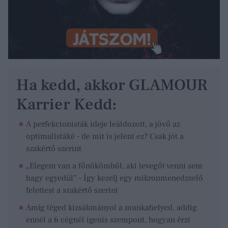
Ha kedd, akkor GLAMOUR
Karrier Kedd:
A perfekcionisták ideje leáldozott, a jövő az
optimalistáké - de mit is jelent ez? Csak jót a
szakértő szerint
„Elegem van a főnökömből, aki levegőt venni sem
hagy egyedül” - Így kezelj egy mikronmenedzselő
felettest a szakértő szerint
Amíg téged kizsákmányol a munkahelyed, addig
ennél a 6 cégnél igenis szempont, hogyan érzi