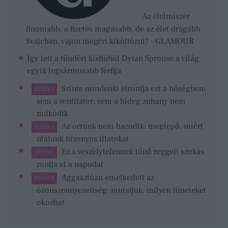
Az élelmiszer
finomabb, a fizetés magasabb, de az élet drágább
Svájcban, vajon megéri kiköltözni? - GLAMOUR
Így lett a tündéri kisfiúból Dylan Sprouse a világ
egyik legsármosabb férfija
Szinte mindenki elrontja ezt a hőségben:
FEMINA
sem a ventilátor, sem a hideg zuhany nem
működik
Az orrunk nem hazudik: meglepő, miért
FEMINA
utálunk bizonyos illatokat
Ez a veszélytelennek tűnő reggeli szokás
DÍVÁNY
rontja el a napodat
Aggasztóan emelkedett az
DÍVÁNY
ózonszennyezettség: mutatjuk, milyen tüneteket
okozhat