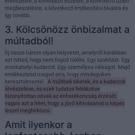
étekezésre, a következő edzésre, a következő üzleti
megbeszélésre, a következő értékesítési hívásra és
így tovább.
3. Kölcsönözz önbizalmat a
múltadból!
Írj össze három olyan helyzetet, amelyről korábban
azt hitted, hogy nem fogod túlélni. Egy szakítást. Egy
munkahelyi kudarcot. Egy személyes válságot. Majd
emlékeztesd magad arra, hogy mindegyiken
keresztülmentél.
A múltbeli sikerek, és a kudarcok
átvészelése, és ezek tudatos felidézése
bizonyítottan növeli az énhatékonyság érzését,
vagyis azt a hitet, hogy a jövő kihívásaival is képes
leszel megbirkózni.
Amit ilyenkor a