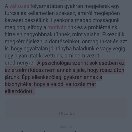
A
változás
folyamatában gyakran megjelenik egy
furcsa és kellemetlen szakasz, amiről meglepően
keveset beszélünk. Ilyenkor a magabiztosságunk
meginog, elfogy a
motiváció
nk és a problémáink
hirtelen nagyobbnak tűnnek, mint valaha. Elkezdjük
megkérdőjelezni a döntéseinket, önmagunkat és azt
is, hogy egyáltalán jó irányba haladunk-e vagy végig
egy olyan utat követtünk, ami nem vezet
eredményre.
A pszichológia szerint sok esetben ez
az érzelmi káosz nem annak a jele, hogy rossz úton
járunk. Épp ellenkezőleg: gyakran annak a
bizonyítéka, hogy a valódi változás már
elkezdődött.