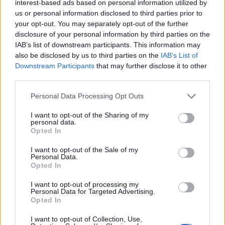
interest-based ads based on personal information utilized by
us or personal information disclosed to third parties prior to
your opt-out. You may separately opt-out of the further
Ezért fordulhat elő, hogy egy jelentős életszakasz-
disclosure of your personal information by third parties on the
váltás során türelmetlenebbek vagyunk,
IAB’s list of downstream participants. This information may
nehezebben koncentrálunk, érzékenyebben
also be disclosed by us to third parties on the
IAB’s List of
Downstream Participants
that may further disclose it to other
reagálunk, kevésbé érezzük magunkat motiváltnak,
third parties.
gyorsabban elfáradunk. Sokan ezt személyes
gyengeségként vagy lustaságként értelmezik.
Please note that this website/app uses one or more Google
Personal Data Processing Opt Outs
Valójában azonban gyakran egyszerűen arról van
services and may gather and store information including but
not limited to your visit or usage behaviour. You may click to
I want to opt-out of the Sharing of my
szó, hogy az agyunk és az idegrendszerünk teljes
personal data.
grant or deny consent to Google and its third-party tags to
kapacitással dolgozik.
Opted In
use your data for below specified purposes in below Google
consent section.
Íme három jel, hogy közelebb vagy az áttöréshez,
I want to opt-out of the Sale of my
Personal Data.
mint gondolnád:
Opted In
1. A régi életed már
I want to opt-out of processing my
Personal Data for Targeted Advertising.
kényelmetlennek tűnik
Opted In
I want to opt-out of Collection, Use,
Ami korábban természetes volt, azt ma már