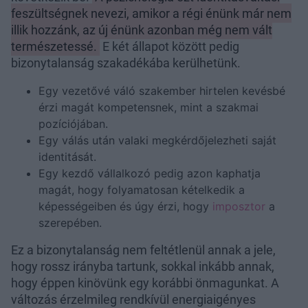
feszültségnek nevezi, amikor a régi énünk már nem
illik hozzánk, az új énünk azonban még nem vált
természetessé.
E két állapot között pedig
bizonytalanság szakadékába kerülhetünk.
Egy vezetővé váló szakember hirtelen kevésbé
érzi magát kompetensnek, mint a szakmai
pozíciójában.
Egy válás után valaki megkérdőjelezheti saját
identitását.
Egy kezdő vállalkozó pedig azon kaphatja
magát, hogy folyamatosan kételkedik a
képességeiben és úgy érzi, hogy
imposztor
a
szerepében.
Ez a bizonytalanság nem feltétlenül annak a jele,
hogy rossz irányba tartunk, sokkal inkább annak,
hogy éppen kinövünk egy korábbi önmagunkat. A
változás érzelmileg rendkívül energiaigényes