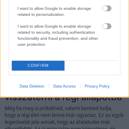
I want to allow Google to enable storage
related to personalization.
I want to allow Google to enable storage
related to security, including authentication
functionality and fraud prevention, and other
user protection.
Ezért érezzük bizonytalannak az
életet közvetlenül a következő
szintlépés előtt
CONFIRM
3. Már nem igazán tudnál
Data Deletion
Data Access
Privacy Policy
visszatérni a régi állapotba
Még ha meg is próbálnád, valami benned tudja,
hogy a régi élet nem lenne már ugyanaz. Ez az egyik
legerősebb jele annak, hogy az átalakulás már
elkezdődött. Az új még talán nem kényelmes, de