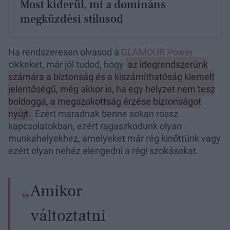
Most kiderül, mi a domináns
megküzdési stílusod
Ha rendszeresen olvasod a
GLAMOUR Power
cikkeket, már jól tudod, hogy
az idegrendszerünk
számára a biztonság és a kiszámíthatóság kiemelt
jelentőségű, még akkor is, ha egy helyzet nem tesz
boldoggá, a megszokottság érzése biztonságot
nyújt.
Ezért maradnak benne sokan rossz
kapcsolatokban, ezért ragaszkodunk olyan
munkahelyekhez, amelyeket már rég kinőttünk vagy
ezért olyan nehéz elengedni a régi szokásokat.
Amikor
változtatni