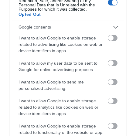
Retention, Sale, and/or Sharing of my
Personal Data that Is Unrelated with the
szűkösnek és korlátozónak érzed. Egy kapcsolat,
Purposes for which it was collected.
egy munkahely vagy egy élethelyzet, amely egykor
Opted Out
megfelelőnek tűnt, most korlátozónak hat.
Google consents
2. Erős ellenállást
I want to allow Google to enable storage
tapasztalsz
related to advertising like cookies on web or
device identifiers in apps.
Érdekes módon minél közelebb kerülünk egy fontos
I want to allow my user data to be sent to
változáshoz, annál nagyobb belső ellenállással
Google for online advertising purposes.
találkozhatunk. A
halogatás
, az önbizalomhiány
vagy a félelem sokszor azt jelzi, hogy valami igazán
I want to allow Google to send me
jelentős dolog előtt állunk.
personalized advertising.
I want to allow Google to enable storage
related to analytics like cookies on web or
device identifiers in apps.
I want to allow Google to enable storage
related to functionality of the website or app.