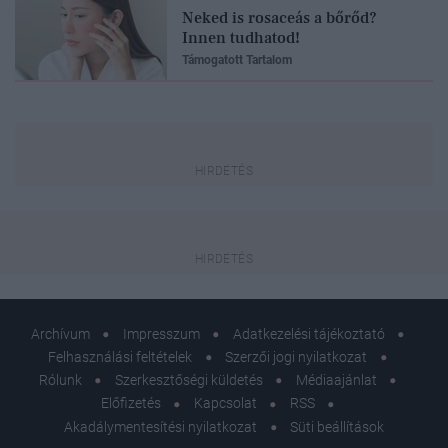
Neked is rosaceás a bőrőd?
Innen tudhatod!
Támogatott Tartalom
Archívum
Impresszum
Adatkezelési tájékoztató
Felhasználási feltételek
Szerzői jogi nyilatkozat
Rólunk
Szerkesztőségi küldetés
Médiaajánlat
Előfizetés
Kapcsolat
RSS
Akadálymentesítési nyilatkozat
Süti beállítások