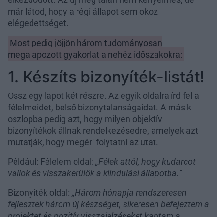
már látod, hogy a régi állapot sem okoz
elégedettséget.
Most pedig jöjjön három tudományosan
megalapozott gyakorlat a nehéz időszakokra:
1. Készíts bizonyíték-listát!
Ossz egy lapot két részre. Az egyik oldalra írd fel a
félelmeidet, belső bizonytalanságaidat. A másik
oszlopba pedig azt, hogy milyen objektív
bizonyítékok állnak rendelkezésedre, amelyek azt
mutatják, hogy megéri folytatni az utat.
Például: Félelem oldal:
„Félek attól, hogy kudarcot
vallok és visszakerülök a kiindulási állapotba.”
Bizonyíték oldal:
„Három hónapja rendszeresen
fejlesztek három új készséget, sikeresen befejeztem a
projektet és pozitív visszajelzéseket kaptam a