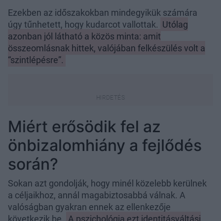
Ezekben az időszakokban mindegyikük számára
úgy tűnhetett, hogy kudarcot vallottak.
Utólag
azonban jól látható a közös minta: amit
összeomlásnak hittek, valójában felkészülés volt a
“szintlépésre”.
Miért erősödik fel az
önbizalomhiány a fejlődés
során?
Sokan azt gondolják, hogy minél közelebb kerülnek
a céljaikhoz, annál magabiztosabbá válnak. A
valóságban gyakran ennek az ellenkezője
következik be.
A pszichológia ezt identitásváltási