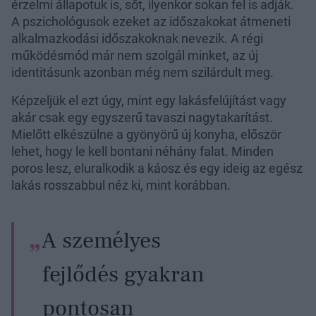
érzelmi állapotuk is, sőt, ilyenkor sokan fel is adják.
A pszichológusok ezeket az időszakokat átmeneti
alkalmazkodási időszakoknak nevezik. A régi
működésmód már nem szolgál minket, az új
identitásunk azonban még nem szilárdult meg.
Képzeljük el ezt úgy, mint egy lakásfelújítást vagy
akár csak egy egyszerű tavaszi nagytakarítást.
Mielőtt elkészülne a gyönyörű új konyha, először
lehet, hogy le kell bontani néhány falat. Minden
poros lesz, eluralkodik a káosz és egy ideig az egész
lakás rosszabbul néz ki, mint korábban.
A személyes
fejlődés gyakran
pontosan