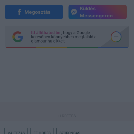
Küldés
Megosztás
Messengeren
Itt állíthatod be
, hogy a Google
keresőben könnyebben megtaláld a
glamour.hu cikkeit
VALTOZAS
FEJLŐDÉS
SZORONGÁS