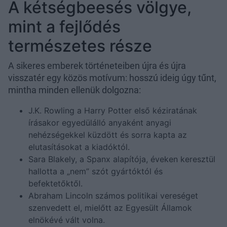
A kétségbeesés völgye,
mint a fejlődés
természetes része
A sikeres emberek történeteiben újra és újra
visszatér egy közös motívum: hosszú ideig úgy tűnt,
mintha minden ellenük dolgozna:
J.K. Rowling a Harry Potter első kéziratának
írásakor egyedülálló anyaként anyagi
nehézségekkel küzdött és sorra kapta az
elutasításokat a kiadóktól.
Sara Blakely, a Spanx alapítója, éveken keresztül
hallotta a „nem” szót gyártóktól és
befektetőktől.
Abraham Lincoln számos politikai vereséget
szenvedett el, mielőtt az Egyesült Államok
elnökévé vált volna.