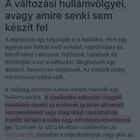
A változási hullámvölgyei,
avagy amire senki sem
készít fel
A legtöbben úgy képzeljük el a fejlődést, mint egy
egyenesen felfelé ívelő vonalat: napról napra és
hétről hétre változunk, fejlődünk, haladunk és
érzékeljük is ezt a változást. Meghozunk egy
döntést. Keményen dolgozunk. Az életünk pedig
fokozatosan jobbá válik.
A valóság azonban sokkal inkább hasonlít egy
hullámvasútra.
A viselkedés-változást vizsgáló
kutatások szerint az emberek gyakran átmeneti
visszaeséseket vagy stagnálást tapasztalnak,
mielőtt látható javulás vagy előrelépés következne
be.
Ezekben az időszakokban csökkenhet az
önbizalmuk
, romolhat a teljesítményük vagy akár az