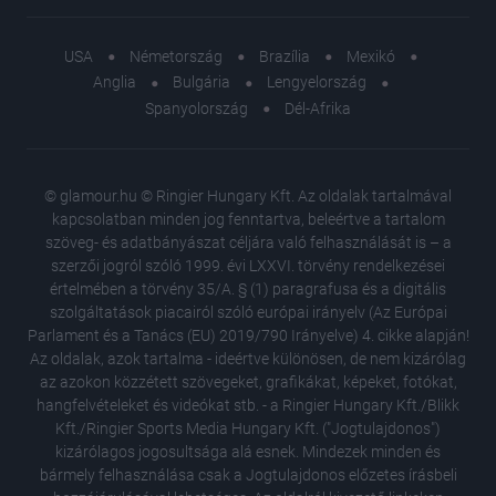
USA
Németország
Brazília
Mexikó
Anglia
Bulgária
Lengyelország
Spanyolország
Dél-Afrika
© glamour.hu © Ringier Hungary Kft. Az oldalak tartalmával
kapcsolatban minden jog fenntartva, beleértve a tartalom
szöveg- és adatbányászat céljára való felhasználását is – a
szerzői jogról szóló 1999. évi LXXVI. törvény rendelkezései
értelmében a törvény 35/A. § (1) paragrafusa és a digitális
szolgáltatások piacairól szóló európai irányelv (Az Európai
Parlament és a Tanács (EU) 2019/790 Irányelve) 4. cikke alapján!
Az oldalak, azok tartalma - ideértve különösen, de nem kizárólag
az azokon közzétett szövegeket, grafikákat, képeket, fotókat,
hangfelvételeket és videókat stb. - a Ringier Hungary Kft./Blikk
Kft./Ringier Sports Media Hungary Kft. ("Jogtulajdonos")
kizárólagos jogosultsága alá esnek. Mindezek minden és
bármely felhasználása csak a Jogtulajdonos előzetes írásbeli