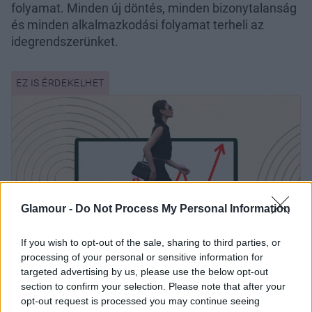
folyamat. Minden új döntés, minden bizonytalanság
és minden alkalmazkodási folyamat terheli az
idegrendszerünket.
Glamour -
Do Not Process My Personal Information
If you wish to opt-out of the sale, sharing to third parties, or
processing of your personal or sensitive information for
Kinőttem a munkahelyemet, és
targeted advertising by us, please use the below opt-out
section to confirm your selection. Please note that after your
lelkifurdalásom van miatta - most
opt-out request is processed you may continue seeing
hogyan tovább?