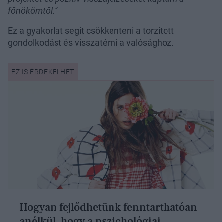
főnökömtől.”
Ez a gyakorlat segít csökkenteni a torzított
gondolkodást és visszatérni a valósághoz.
Hogyan fejlődhetünk fenntarthatóan
anélkül, hogy a pszichológiai