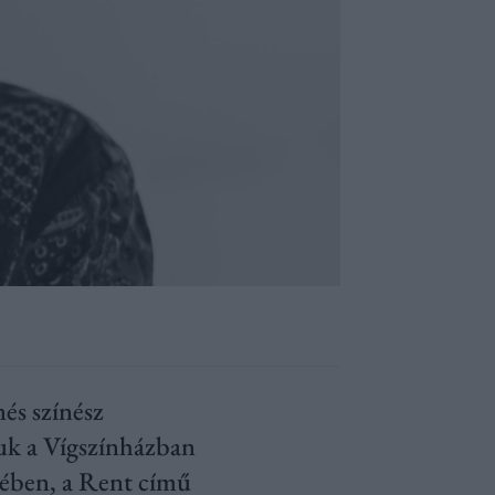
és színész
juk a Vígszínházban
vében, a Rent című