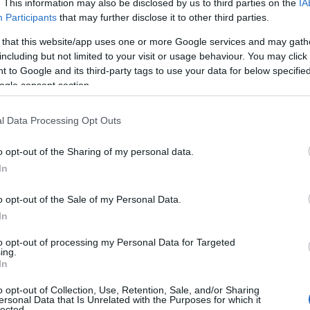
. This information may also be disclosed by us to third parties on the
IA
Participants
that may further disclose it to other third parties.
napokkal az olvasópróba előtt nem aludtam. De
 that this website/app uses one or more Google services and may gath
 vagyok a sorsnak, hogy megcsinálhattam. Jókor 
including but not limited to your visit or usage behaviour. You may click 
 to Google and its third-party tags to use your data for below specifi
aláltam a saját életemmel, én is egy felnövési sz
ogle consent section.
kerestek a
Vígszínházból
, hogy mi lenne, ha beá
llaltam!
l Data Processing Opt Outs
o opt-out of the Sharing of my personal data.
In
o opt-out of the Sale of my Personal Data.
In
to opt-out of processing my Personal Data for Targeted
ing.
In
o opt-out of Collection, Use, Retention, Sale, and/or Sharing
ersonal Data that Is Unrelated with the Purposes for which it
lected.