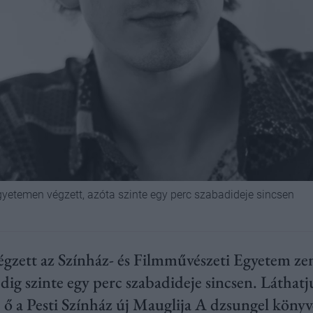
yetemen végzett, azóta szinte egy perc szabadideje sincsen
égzett az Színház- és Filmművészeti Egyetem zen
dig szinte egy perc szabadideje sincsen. Láthat
ő a Pesti Színház új Mauglija A dzsungel köny