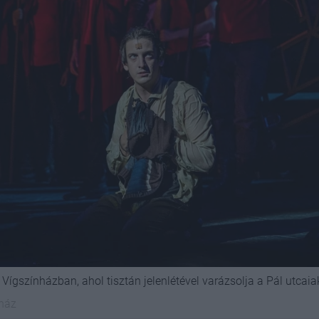
Vígszínházban, ahol tisztán jelenlétével varázsolja a Pál utcaia
nház