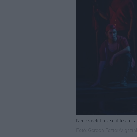
Nemecsek Ernőként lép fel a 
Fotó:
Gordon Eszter/Vígszí