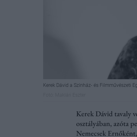
Kerek Dávid a Színház- és Filmművészeti Eg
Fotó:
Maklári Eszter
Kerek Dávid tavaly v
osztályában, azóta pe
Nemecsek Ernőként, 