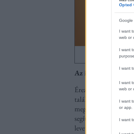
Opted 
Google 
I want t
web or d
I want t
purpose
I want 
Az itteni csapattal 
I want t
Éreztem, hogy nagy fel
web or d
találkozott már az el
I want t
megnézte többször is.
or app.
segítőkészen fogadta
I want t
levették a vállamról 
I want t