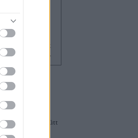
nfejlesztés
mint a közösségi
s szupersztár és
Super Bowl
yertese: Kendrick
első szóló hip-hop
ow történetében
dással
mindenki
egy dalt, vagy
Viszont a kollégák
 Pinokkióban. Együtt
, mindig várom.