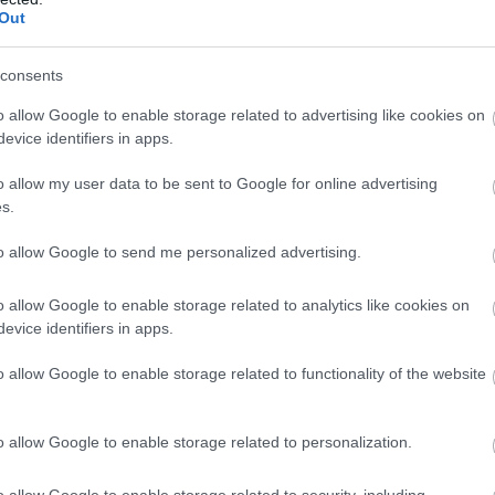
Out
Akinek az ö
fontosabb, 
consents
média, mégi
o allow Google to enable storage related to advertising like cookies on
a 2025-ös 
evice identifiers in apps.
garantált n
o allow my user data to be sent to Google for online advertising
Lamar - az 
s.
előadó a sh
to allow Google to send me personalized advertising.
milyen volt a találkozás?
o allow Google to enable storage related to analytics like cookies on
elősség a Pestiben Mauglit játszani, ezzel az
előa
evice identifiers in apps.
múlt majdnem harminc évben. Vagy hallott belőle 
o allow Google to enable storage related to functionality of the website
 Egy sláger, egy legenda. Éreztem ennek a súlyát. 
k, sokakkal már dolgoztam A Pál utcai fiúkban, a
o allow Google to enable storage related to personalization.
ezt a nagy terhet. Imádom játszani ezt az előadást
o allow Google to enable storage related to security, including