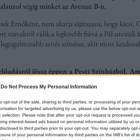
alauzol végig minket az Avenue B-n.
k Ernőként, nem akarja eljátszani, hogy kicsi. O
t szavaktól válik a legkisebb fiúvá a Pál utcaiak 
legizgalmasabb zenés színésze, akit most kezdene
lőadásról jössz éppen a Pesti Színházból. Am
ab volt itt a Váci utcában.
-
Do Not Process My Personal Information
zonyom nem a Pesti Színházban kezdődött a darab
to opt-out of the sale, sharing to third parties, or processing of your per
restek az egri Gárdonyi Géza Színházból, és felk
formation for targeted advertising by us, please use the below opt-out s
r selection. Please note that after your opt-out request is processed y
etem első olyan munkája, amikor „egyedül” próbál
eing interest-based ads based on personal information utilized by us or
t részt az előadásban. Új helyen, új kollégákkal, 
disclosed to third parties prior to your opt-out. You may separately opt-
losure of your personal information by third parties on the IAB’s list of