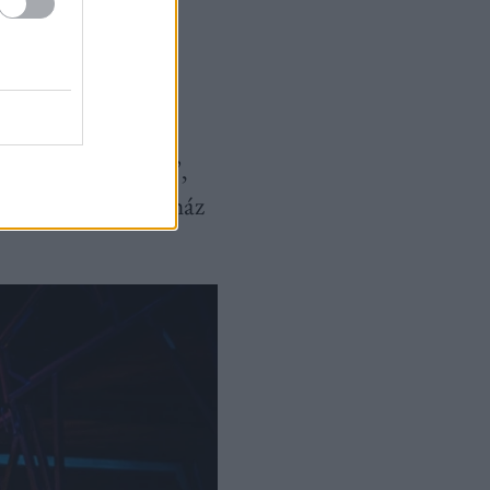
kár hangosan
ég, mernek „húzni”,
 Valahol ez a színház