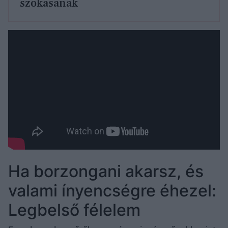
szokásának
Ha borzongani akarsz, és
valami ínyencségre éhezel:
Legbelső félelem