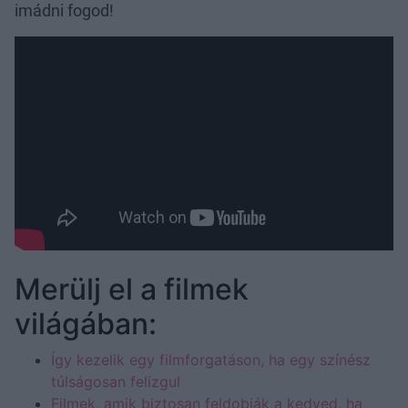
imádni fogod!
Merülj el a filmek
világában:
Így kezelik egy filmforgatáson, ha egy színész
túlságosan felizgul
Filmek, amik biztosan feldobják a kedved, ha