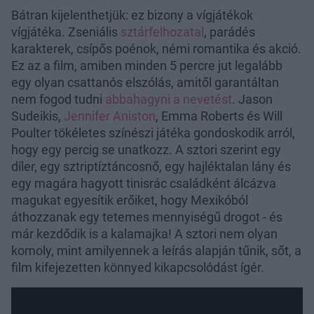
Bátran kijelenthetjük: ez bizony a vígjátékok
vígjátéka. Zseniális
sztárfelhozatal
, parádés
karakterek, csípős poénok, némi romantika és akció.
Ez az a film, amiben minden 5 percre jut legalább
egy olyan csattanós elszólás, amitől garantáltan
nem fogod tudni
abbahagyni a nevetést
. Jason
Sudeikis,
Jennifer Aniston
, Emma Roberts és Will
Poulter tökéletes színészi játéka gondoskodik arról,
hogy egy percig se unatkozz. A sztori szerint egy
díler, egy sztriptíztáncosnő, egy hajléktalan lány és
egy magára hagyott tinisrác családként álcázva
magukat egyesítik erőiket, hogy Mexikóból
áthozzanak egy tetemes mennyiségű drogot - és
már kezdődik is a kalamajka! A sztori nem olyan
komoly, mint amilyennek a leírás alapján tűnik, sőt, a
film kifejezetten könnyed kikapcsolódást ígér.