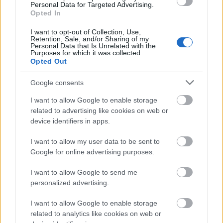
Personal Data for Targeted Advertising.
téridő-kontinuumban találja magát. Amíg az idő
Opted In
múlása náluk alig pár óra, addig a Földön éveket,
I want to opt-out of Collection, Use,
évtizedeket öregszenek az emberek. Ha valami
Retention, Sale, and/or Sharing of my
izgalmasra, ugyanakkor mély üzenetet hordozó
Personal Data that Is Unrelated with the
Purposes for which it was collected.
drámára áhitozol, akkor ez a te filmed!
Opted Out
Google consents
I want to allow Google to enable storage
related to advertising like cookies on web or
device identifiers in apps.
I want to allow my user data to be sent to
Google for online advertising purposes.
I want to allow Google to send me
personalized advertising.
I want to allow Google to enable storage
Ha visszautaznál a múltba:
related to analytics like cookies on web or