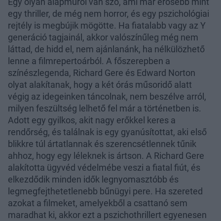
Egy olyan alapműről van szó, ami már erősebb mint
egy thriller, de még nem horror, és egy pszichológiai
rejtély is megbújik mögötte. Ha fiatalabb vagy az Y
generáció tagjainál, akkor valószínűleg még nem
láttad, de hidd el, nem ajánlanánk, ha nélkülözhető
lenne a filmrepertoárból. A főszerepben a
színészlegenda, Richard Gere és Edward Norton
olyat alakítanak, hogy a két órás műsoridő alatt
végig az idegeinken táncolnak, nem beszélve arról,
milyen feszültség lelhető fel már a történetben is.
Adott egy gyilkos, akit nagy erőkkel keres a
rendőrség, és találnak is egy gyanúsítottat, aki első
blikkre túl ártatlannak és szerencsétlennek tűnik
ahhoz, hogy egy léleknek is ártson. A Richard Gere
alakította ügyvéd védelmébe veszi a fiatal fiút, és
elkezdődik minden idők legnyomasztóbb és
legmegfejthetetlenebb bűnügyi pere. Ha szereted
azokat a filmeket, amelyekből a csattanó sem
maradhat ki, akkor ezt a pszichothrillert egyenesen