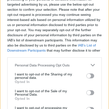
targeted advertising by us, please use the below opt-out
section to confirm your selection. Please note that after your
Ha valami
opt-out request is processed you may continue seeing
interest-based ads based on personal information utilized by
elgondolkodtatóra vágysz:
us or personal information disclosed to third parties prior to
your opt-out. You may separately opt-out of the further
Csillagok között
disclosure of your personal information by third parties on the
IAB’s list of downstream participants. This information may
Néha csak egy kis laza kikapcsolódásra van
also be disclosed by us to third parties on the
IAB’s List of
szükségünk, míg máskor szeretnénk, ha valami
Downstream Participants
that may further disclose it to other
annyira hatással lenne ránk, hogy még órakkal a film
third parties.
befejezése után is beszélgethessünk, eszmét
Please note that this website/app uses one or more Google
Personal Data Processing Opt Outs
cserélhessünk róla. A Csillagok között a sci-fi műfaj
services and may gather and store information including but
egyik kiválósága fantasztikus sztárfelhozatallal
not limited to your visit or usage behaviour. You may click to
I want to opt-out of the Sharing of my
personal data.
(Matthew McConaughey, Jessica Chastain,
Anne
grant or deny consent to Google and its third-party tags to
Opted In
use your data for below specified purposes in below Google
Hathaway
, Mackenzie Foy,
Timothée Chalamet
,
consent section.
Matt Damon, Michael Caine), ami komoly morális
I want to opt-out of the Sale of my
Personal Data.
kérdéseket feszeget. A történet szerint egyes
Opted In
tudósok felfedeznek egy féreglyukat az űrben,
I want to opt-out of processing my
amely által egy csapatnyi felfedező egy teljesen új