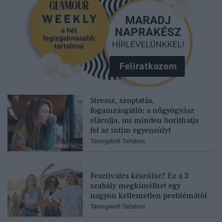
Feliratkozom
Stressz, szoptatás,
fogamzásgátló: a nőgyógyász
elárulja, mi minden boríthatja
fel az intim egyensúlyt
Támogatott Tartalom
Fesztiválra készülsz? Ez a 3
szabály megkímélhet egy
nagyon kellemetlen problémától
Támogatott Tartalom