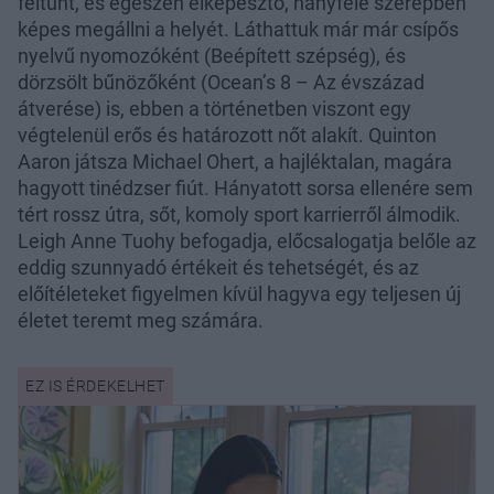
feltűnt, és egészen elképesztő, hányféle szerepben
képes megállni a helyét. Láthattuk már már csípős
nyelvű nyomozóként (Beépített szépség), és
dörzsölt bűnözőként (Ocean’s 8 – Az évszázad
átverése) is, ebben a történetben viszont egy
végtelenül erős és határozott nőt alakít. Quinton
Aaron játsza Michael Ohert, a hajléktalan, magára
hagyott tinédzser fiút. Hányatott sorsa ellenére sem
tért rossz útra, sőt, komoly sport karrierről álmodik.
Leigh Anne Tuohy befogadja, előcsalogatja belőle az
eddig szunnyadó értékeit és tehetségét, és az
előítéleteket figyelmen kívül hagyva egy teljesen új
életet teremt meg számára.