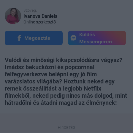
Szöveg:
Ivanova Daniela
Online szerkesztő
Küldés
Megosztás
Messengeren
Valódi és minőségi kikapcsolódásra vágysz?
Imádsz bekuckózni és popcornnal
felfegyverkezve belépni egy jó film
varázslatos világába? Hoztunk neked egy
remek összeállítást a legjobb Netflix
filmekből, neked pedig nincs más dolgod, mint
hátradőlni és átadni magad az élménynek!