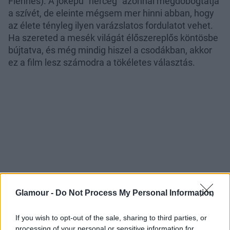
Fiennes). A jóképű “herceg” azonnal megdobogtatja
a szívét, de eleinte mégsem mer hinni abban, hogy
az élete tényleg ilyen varázslatos fordulatot vehet.
Ha szereted a mesék világát élőszereplős köntösbe
bújtatva, és még mindig hiszel a csodákban, akkor
ez a film lesz számodra a tökéletes választás.
Glamour -
Do Not Process My Personal Information
If you wish to opt-out of the sale, sharing to third parties, or
processing of your personal or sensitive information for