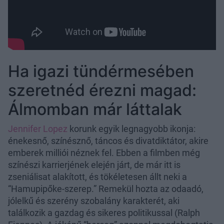
Ha igazi tündérmesében
szeretnéd érezni magad:
Álmomban már láttalak
Jennifer Lopez
korunk egyik legnagyobb ikonja:
énekesnő, színésznő, táncos és divatdiktátor, akire
emberek milliói néznek fel. Ebben a filmben még
színészi karrierjének elején járt, de már itt is
zseniálisat alakított, és tökéletesen állt neki a
“Hamupipőke-szerep.” Remekül hozta az odaadó,
jólelkű és szerény szobalány karakterét, aki
találkozik a gazdag és sikeres politikussal (Ralph