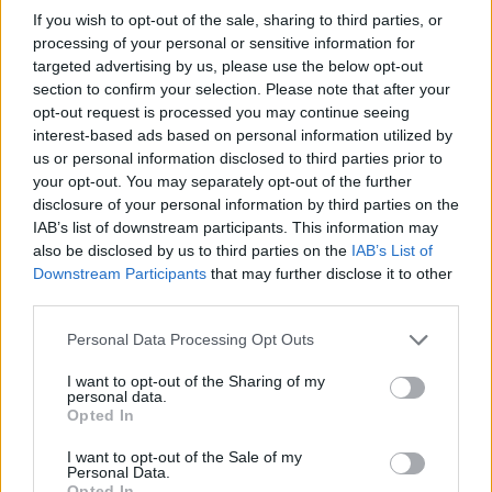
Csakhogy Romynak hiába az adná meg a
If you wish to opt-out of the sale, sharing to third parties, or
processing of your personal or sensitive information for
szabadságérzetet és oldaná fel a számtalan
targeted advertising by us, please use the below opt-out
section to confirm your selection. Please note that after your
szerepének terhét, ha hagyná, hogy abszolút
opt-out request is processed you may continue seeing
kiessen a kezéből a gyeplő legalább az ágyban,
interest-based ads based on personal information utilized by
us or personal information disclosed to third parties prior to
nem engedi meg magának a teljes ellazulást.
your opt-out. You may separately opt-out of the further
Szégyelli és elnyomja a vágyait, nem enged teret a
disclosure of your personal information by third parties on the
IAB’s list of downstream participants. This information may
kibontakozásukra – számtalan nőtársához
also be disclosed by us to third parties on the
IAB’s List of
hasonlóan. Hiába nem kielégítő a szexuális élete,
Downstream Participants
that may further disclose it to other
third parties.
a női szexualitást, a női gyönyört övező tabuk
Please note that this website/app uses one or more Google
olyan erős befolyással vannak rá, hogy képtelen
Personal Data Processing Opt Outs
services and may gather and store information including but
érdemben beszélni a fantáziáiról a férjével,
not limited to your visit or usage behaviour. You may click to
I want to opt-out of the Sharing of my
personal data.
grant or deny consent to Google and its third-party tags to
Jacobbal (Antonio Banderas).
Opted In
use your data for below specified purposes in below Google
consent section.
I want to opt-out of the Sale of my
Mert annak ellenére, hogy az utóbbi években
Personal Data.
Opted In