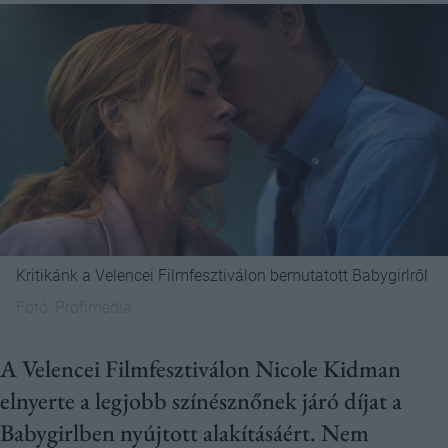
Kritikánk a Velencei Filmfesztiválon bemutatott Babygirlről
Fotó:
Profimedia
A Velencei Filmfesztiválon Nicole Kidman
elnyerte a legjobb színésznőnek járó díjat a
Babygirlben nyújtott alakításáért. Nem