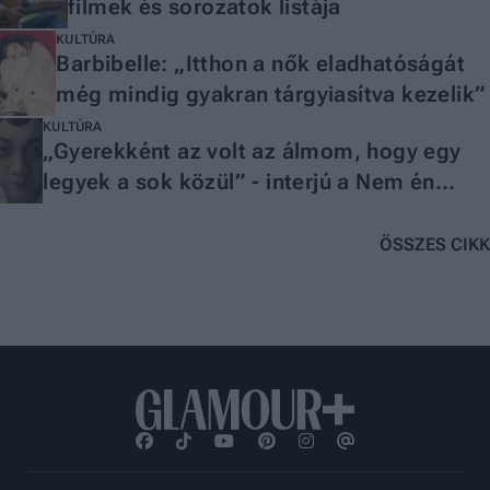
filmek és sorozatok listája
KULTÚRA
Barbibelle: „Itthon a nők eladhatóságát
még mindig gyakran tárgyiasítva kezelik”
KULTÚRA
„Gyerekként az volt az álmom, hogy egy
legyek a sok közül” - interjú a Nem én
vagyok című film rendezőjével
ÖSSZES CIKK