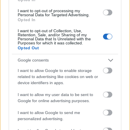
valóban elkezdett szépen lassan omladozni a
I want to opt-out of processing my
szexet élvező, a vágyait bocsánatkérés nélkül
Personal Data for Targeted Advertising.
Opted In
megélő nőkről kialakult stigma, a szégyenérzetet
okozó előítéletek azért a mai napig erősen
I want to opt-out of Collection, Use,
Retention, Sale, and/or Sharing of my
Personal Data that Is Unrelated with the
meghatározzák a társadalmi diskurzust. Halina
Purposes for which it was collected.
Opted Out
Reijn filmjének pedig éppen az a célja, hogy egy
újabb csapást mérjen a tabukra: a női szexuális
Google consents
vágyak egy szélsőségesebb, eddig kizárólag a
I want to allow Google to enable storage
related to advertising like cookies on web or
férfitekinteten keresztül ábrázolt szegmensét
device identifiers in apps.
mutatja be.
I want to allow my user data to be sent to
Google for online advertising purposes.
„A női mazochizmus
I want to allow Google to send me
férfifantázia”
personalized advertising.