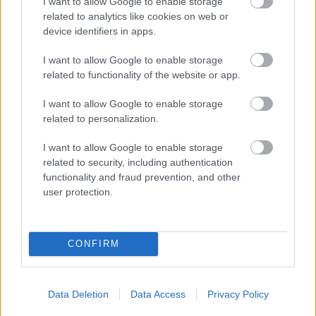
I want to allow Google to enable storage
– hangzik el Antonio Banderas karakterétől,
related to analytics like cookies on web or
miután megtudja, hogy a felesége nem vele,
device identifiers in apps.
hanem a fiatal gyakornokával, Samuellel (Harris
I want to allow Google to enable storage
Dickinson) volt képes kiteljesedni szexuálisan.
related to functionality of the website or app.
Romy ugyanis azt szeretné, ha abszolút
I want to allow Google to enable storage
alárendelt helyzetbe kerülne a hálószobában,
related to personalization.
ennek megélésére azonban feszegetni kell a
I want to allow Google to enable storage
„tradicionális” szexualitás határait. Ehhez pedig
related to security, including authentication
functionality and fraud prevention, and other
a BDSM világába kellene elmerülniük.
user protection.
CONFIRM
Data Deletion
Data Access
Privacy Policy