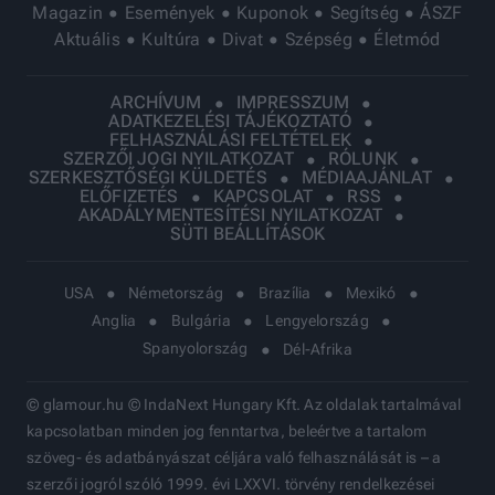
Magazin
Események
Kuponok
Segítség
ÁSZF
Aktuális
Kultúra
Divat
Szépség
Életmód
ARCHÍVUM
IMPRESSZUM
ADATKEZELÉSI TÁJÉKOZTATÓ
FELHASZNÁLÁSI FELTÉTELEK
SZERZŐI JOGI NYILATKOZAT
RÓLUNK
SZERKESZTŐSÉGI KÜLDETÉS
MÉDIAAJÁNLAT
ELŐFIZETÉS
KAPCSOLAT
RSS
AKADÁLYMENTESÍTÉSI NYILATKOZAT
SÜTI BEÁLLÍTÁSOK
USA
Németország
Brazília
Mexikó
Anglia
Bulgária
Lengyelország
Spanyolország
Dél-Afrika
© glamour.hu © IndaNext Hungary Kft. Az oldalak tartalmával
kapcsolatban minden jog fenntartva, beleértve a tartalom
szöveg- és adatbányászat céljára való felhasználását is – a
szerzői jogról szóló 1999. évi LXXVI. törvény rendelkezései