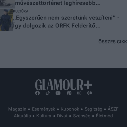
művészettörténet leghíresebb
aktfestményéhez
KULTÚRA
„Egyszerűen nem szeretünk veszíteni” -
Így dolgozik az ORFK Felderítő
Osztályának vezetője
ÖSSZES CIKK
Magazin
Események
Kuponok
Segítség
ÁSZF
Aktuális
Kultúra
Divat
Szépség
Életmód