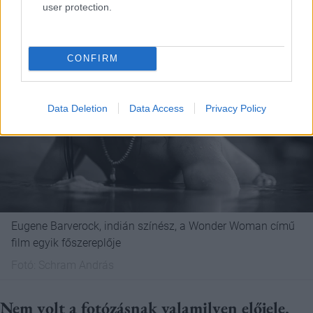
user protection.
CONFIRM
Data Deletion
Data Access
Privacy Policy
Eugene Barverock, indián színész, a Wonder Woman című
film egyik főszereplője
Fotó:
Schram András
Nem volt a fotózásnak valamilyen előjele,