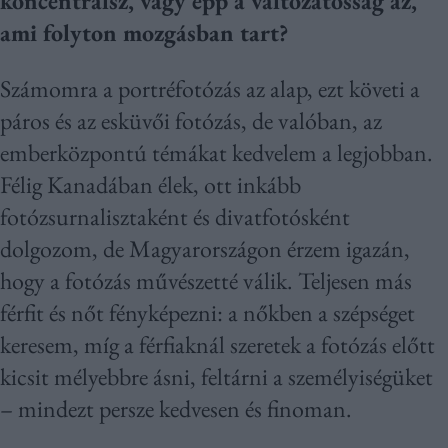
koncentrálsz, vagy épp a változatosság az,
ami folyton mozgásban tart?
Számomra a portréfotózás az alap, ezt követi a
páros és az esküvői fotózás, de valóban, az
emberközpontú témákat kedvelem a legjobban.
Félig Kanadában élek, ott inkább
fotózsurnalisztaként és divatfotósként
dolgozom, de Magyarországon érzem igazán,
hogy a fotózás művészetté válik. Teljesen más
férfit és nőt fényképezni: a nőkben a szépséget
keresem, míg a férfiaknál szeretek a fotózás előtt
kicsit mélyebbre ásni, feltárni a személyiségüket
– mindezt persze kedvesen és finoman.