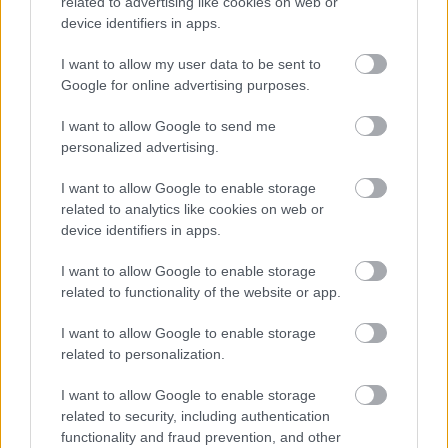
elkezdtem felfedezni Calgary utcáit. Sok
related to advertising like cookies on web or
device identifiers in apps.
hajléktalan emberrel
találkoztam, akikkel
beszélgettem, vittem nekik ételt, italt, majd
I want to allow my user data to be sent to
Google for online advertising purposes.
amikor úgy éreztem, megbíznak bennem,
megkérdeztem tőlük, hogy lefotózhatom-e őket.
I want to allow Google to send me
personalized advertising.
Az egyik ilyen képemet 1999-ben beküldtem egy
I want to allow Google to enable storage
related to analytics like cookies on web or
Fujifilm-fotópályázatra, Mr. Anderson volt a
device identifiers in apps.
fotó címe. A férfi tizennyolc éve élt már az
I want to allow Google to enable storage
utcán. A fotón rajta van a keze is, amelyen ott
related to functionality of the website or app.
van a fájdalom, az egész életének a lenyomata. A
I want to allow Google to enable storage
Fujifilm Kanada legjobb fotósának titulált, és
related to personalization.
megnyertem a versenyt. Ez nagy löketet adott a
I want to allow Google to enable storage
folytatáshoz.
De soha nem tanultam fotózni.
related to security, including authentication
functionality and fraud prevention, and other