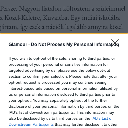
Persze. Nagyon fiatalon költöztem a szüleimmel
a Közel-Keletre, Kuvaitba. Egy indiai iskolába
jártam, így ezek a nációk legalább annyira közel
állnak hozzám, mint az európai ember.
Kanadában rengeteg ázsiai származású embert
Glamour -
Do Not Process My Personal Information
fotózok; meg kellett tanulni azokat a
If you wish to opt-out of the sale, sharing to third parties, or
nüanszokat, amelyek az ő életükben fontosak.
processing of your personal or sensitive information for
targeted advertising by us, please use the below opt-out
section to confirm your selection. Please note that after your
Érezni kell, mire tudok rákérdezni vagy éppen
opt-out request is processed you may continue seeing
mire nem, ha nem ildomos, de akkor is keresem a
interest-based ads based on personal information utilized by
us or personal information disclosed to third parties prior to
módját, hogyan tudnék mégis beszélgetni a
your opt-out. You may separately opt-out of the further
nehezebb témákról. Belemegyünk részletekbe a
disclosure of your personal information by third parties on the
IAB’s list of downstream participants. This information may
családról, a szeretetről, a gyászról, ezek a
also be disclosed by us to third parties on the
IAB’s List of
történeket aztán megmutatkoznak az arcukon is.
Downstream Participants
that may further disclose it to other