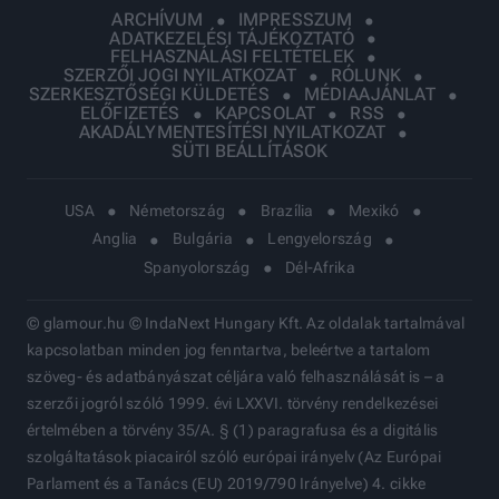
ARCHÍVUM
IMPRESSZUM
ADATKEZELÉSI TÁJÉKOZTATÓ
FELHASZNÁLÁSI FELTÉTELEK
SZERZŐI JOGI NYILATKOZAT
RÓLUNK
SZERKESZTŐSÉGI KÜLDETÉS
MÉDIAAJÁNLAT
ELŐFIZETÉS
KAPCSOLAT
RSS
AKADÁLYMENTESÍTÉSI NYILATKOZAT
SÜTI BEÁLLÍTÁSOK
USA
Németország
Brazília
Mexikó
Anglia
Bulgária
Lengyelország
Spanyolország
Dél-Afrika
© glamour.hu © IndaNext Hungary Kft. Az oldalak tartalmával
kapcsolatban minden jog fenntartva, beleértve a tartalom
szöveg- és adatbányászat céljára való felhasználását is – a
szerzői jogról szóló 1999. évi LXXVI. törvény rendelkezései
értelmében a törvény 35/A. § (1) paragrafusa és a digitális
szolgáltatások piacairól szóló európai irányelv (Az Európai
Parlament és a Tanács (EU) 2019/790 Irányelve) 4. cikke