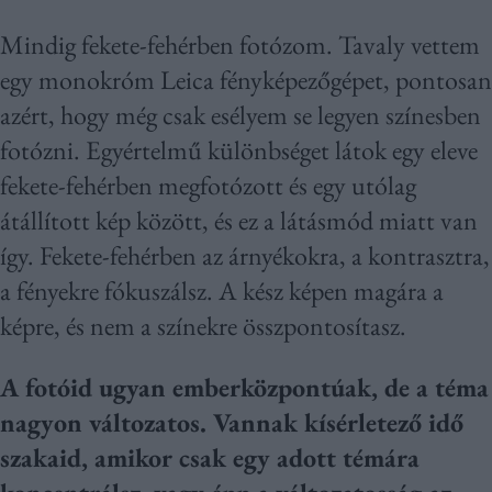
Mindig fekete-fehérben fotózom. Tavaly vettem
egy monokróm Leica fényképezőgépet, pontosan
azért, hogy még csak esélyem se legyen színesben
fotózni. Egyértelmű különbséget látok egy eleve
fekete-fehérben megfotózott és egy utólag
átállított kép között, és ez a látásmód miatt van
így. Fekete-fehérben az árnyékokra, a kontrasztra,
a fényekre fókuszálsz. A kész képen magára a
képre, és nem a színekre összpontosítasz.
A fotóid ugyan emberközpontúak, de a téma
nagyon változatos. Vannak kísérletező idő
szakaid, amikor csak egy adott témára