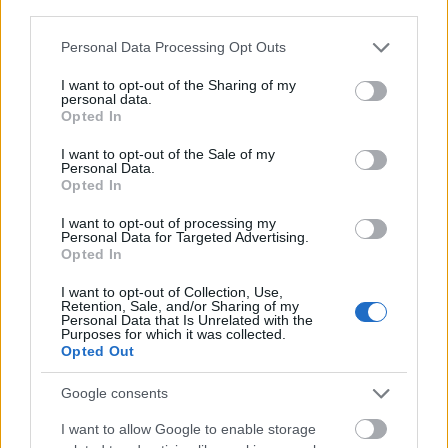
third parties.
Ezeket a pillanatokat keresem.
Please note that this website/app uses one or more Google
Personal Data Processing Opt Outs
services and may gather and store information including but
Mikor jöttél rá, hogy tehetséged van
not limited to your visit or usage behaviour. You may click to
I want to opt-out of the Sharing of my
personal data.
embereket megnyitni és fotózni őket?
grant or deny consent to Google and its third-party tags to
Opted In
use your data for below specified purposes in below Google
consent section.
I want to opt-out of the Sale of my
A párom, aki később a feleségem is lett, 1997-
Personal Data.
Opted In
ben munkát kapott Kanadában. Két év múlva
kiköltöztem én is. Azelőtt egy légitársaság
I want to opt-out of processing my
Personal Data for Targeted Advertising.
utazási irodájában dolgoztam, annyi közöm volt
Opted In
csak a fotózáshoz, mint egy átlagembernek.
I want to opt-out of Collection, Use,
Retention, Sale, and/or Sharing of my
Nagyon untam magam Kanadában, kezdenem
Personal Data that Is Unrelated with the
Purposes for which it was collected.
kellett magammal valamit. Nem tudtam még
Opted Out
hivatalosan munkát vállalni, de otthon sem
Google consents
akartam ülni. Vettem egy fényképezőgépet és
I want to allow Google to enable storage