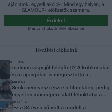
További cikkeink
KULTÚRA
Unalmas vagy jól felépített? A kritikusokat
és a rajongókat is megosztotta a
Sárkányok háza új epizódja
KULTÚRA
Senki nem veszi észre a filmekben, pedig
egyetlen másodperc alatt lebuktatja a
gyilkost
KULTÚRA
Ez a 34 éves nő volt a modell a