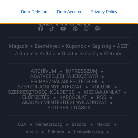
Data Deletion
Data Access
Privacy Policy
Magazin
Események
Kuponok
Segítség
ÁSZF
Aktuális
Kultúra
Divat
Szépség
Életmód
ARCHÍVUM
IMPRESSZUM
ADATKEZELÉSI TÁJÉKOZTATÓ
FELHASZNÁLÁSI FELTÉTELEK
SZERZŐI JOGI NYILATKOZAT
RÓLUNK
SZERKESZTŐSÉGI KÜLDETÉS
MÉDIAAJÁNLAT
ELŐFIZETÉS
KAPCSOLAT
RSS
AKADÁLYMENTESÍTÉSI NYILATKOZAT
SÜTI BEÁLLÍTÁSOK
USA
Németország
Brazília
Mexikó
Anglia
Bulgária
Lengyelország