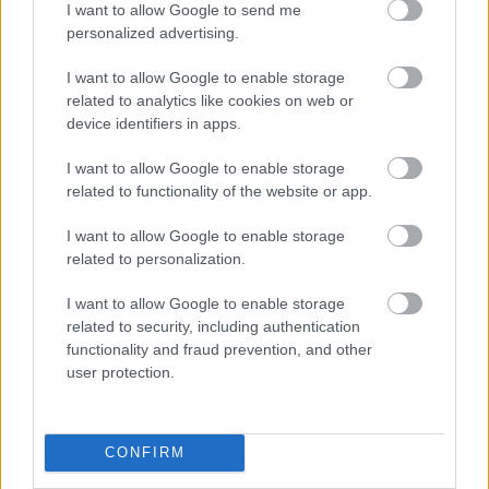
I want to allow Google to send me
KULTÚRA
personalized advertising.
Hegedűs Andrea textilművész:
„Elhatároztam, hogy hazajövök és nem
I want to allow Google to enable storage
fogok siránkozni”
related to analytics like cookies on web or
KULTÚRA
Évtizedekkel előzte meg a szexuális
device identifiers in apps.
forradalmat ez a provokatív magyar írónő
I want to allow Google to enable storage
related to functionality of the website or app.
KULTÚRA
5 világszínvonalú magyar sorozat, ami
I want to allow Google to enable storage
még Hollywoodot is felszántaná, annyira
related to personalization.
pazar lett
KULTÚRA
6 Netflix-film, ami tökéletes választás
I want to allow Google to enable storage
related to security, including authentication
hétvégére a kánikula ideje alatt
functionality and fraud prevention, and other
user protection.
ÖSSZES CIKK
CONFIRM