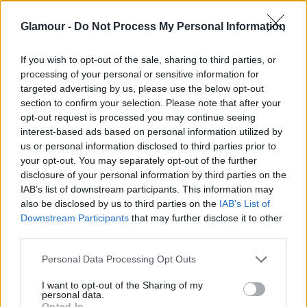
embereket és még azok is megnézték, akiket
teljesen hidegen hagynak a zombik és a velük
Glamour -
Do Not Process My Personal Information
járó horror. Vajon mi az oka a zombik töretlen
If you wish to opt-out of the sale, sharing to third parties, or
népszerűségének?
processing of your personal or sensitive information for
targeted advertising by us, please use the below opt-out
Még a vak is látja, hogy manapság még a csapból
section to confirm your selection. Please note that after your
opt-out request is processed you may continue seeing
is zombik folynak: újabb melléksorozatot kapott
interest-based ads based on personal information utilized by
a 11. évadot megélt The Walking Dead, 2025-
us or personal information disclosed to third parties prior to
your opt-out. You may separately opt-out of the further
ben pedig érkezik a The Last of Us 2. De mégis
disclosure of your personal information by third parties on the
mikor lett az emberiség ekkora zombirajongó?
IAB’s list of downstream participants. This information may
also be disclosed by us to third parties on the
IAB’s List of
Miért imádjuk a világvégét, a sírig tartó öldöklést
Downstream Participants
that may further disclose it to other
és a lélektelen szörnyeket?
third parties.
Please note that this website/app uses one or more Google
Personal Data Processing Opt Outs
A zombiimádat eredete
services and may gather and store information including but
not limited to your visit or usage behaviour. You may click to
I want to opt-out of the Sharing of my
personal data.
grant or deny consent to Google and its third-party tags to
Opted In