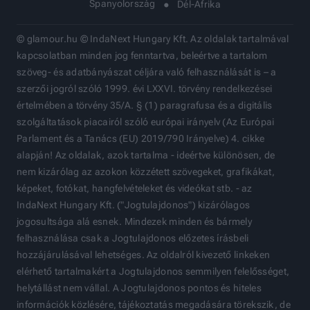
Spanyolország
Dél-Afrika
© glamour.hu © IndaNext Hungary Kft. Az oldalak tartalmával
kapcsolatban minden jog fenntartva, beleértve a tartalom
szöveg- és adatbányászat céljára való felhasználását is – a
szerzői jogról szóló 1999. évi LXXVI. törvény rendelkezései
értelmében a törvény 35/A. § (1) paragrafusa és a digitális
szolgáltatások piacairól szóló európai irányelv (Az Európai
Parlament és a Tanács (EU) 2019/790 Irányelve) 4. cikke
alapján! Az oldalak, azok tartalma - ideértve különösen, de
nem kizárólag az azokon közzétett szövegeket, grafikákat,
képeket, fotókat, hangfelvételeket és videókat stb. - az
IndaNext Hungary Kft. ("Jogtulajdonos") kizárólagos
jogosultsága alá esnek. Mindezek minden és bármely
felhasználása csak a Jogtulajdonos előzetes írásbeli
hozzájárulásával lehetséges. Az oldalról kivezető linkeken
elérhető tartalmakért a Jogtulajdonos semmilyen felelősséget,
helytállást nem vállal. A Jogtulajdonos pontos és hiteles
információk közlésére, tájékoztatás megadására törekszik, de