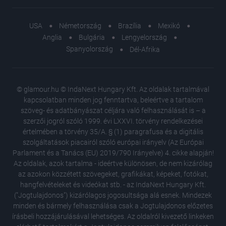
USA
Németország
Brazília
Mexikó
Anglia
Bulgária
Lengyelország
Spanyolország
Dél-Afrika
© glamour.hu © IndaNext Hungary Kft. Az oldalak tartalmával
kapcsolatban minden jog fenntartva, beleértve a tartalom
szöveg- és adatbányászat céljára való felhasználását is – a
szerzői jogról szóló 1999. évi LXXVI. törvény rendelkezései
értelmében a törvény 35/A. § (1) paragrafusa és a digitális
szolgáltatások piacairól szóló európai irányelv (Az Európai
Parlament és a Tanács (EU) 2019/790 Irányelve) 4. cikke alapján!
Az oldalak, azok tartalma - ideértve különösen, de nem kizárólag
az azokon közzétett szövegeket, grafikákat, képeket, fotókat,
hangfelvételeket és videókat stb. - az IndaNext Hungary Kft.
("Jogtulajdonos") kizárólagos jogosultsága alá esnek. Mindezek
minden és bármely felhasználása csak a Jogtulajdonos előzetes
írásbeli hozzájárulásával lehetséges. Az oldalról kivezető linkeken