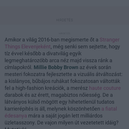
Amikor a világ 2016-ban megismerte őt a
Stranger
Things
Elevenjeként
, még senki sem sejtette, hogy
tíz évvel később a divatvilág egyik
legmeghatározóbb arca néz majd vissza ránk a
címlapokról.
Millie Bobby Brown
az évek során
mesteri fokozatra fejlesztette a vizuális átváltozást:
a kislányos, bűbájos ruhákat fokozatosan váltották
fel a high-fashion kreációk, a merész
haute couture
darabok és az érett, magabiztos nőiesség. De a
látványos külső mögött egy hihetetlenül tudatos
karrierépítés is áll, melynek köszönhetően
a fiatal
édesanya
mára a saját jogán lett milliárdos
üzletasszony. De vajon milyen út vezetetett idáig?