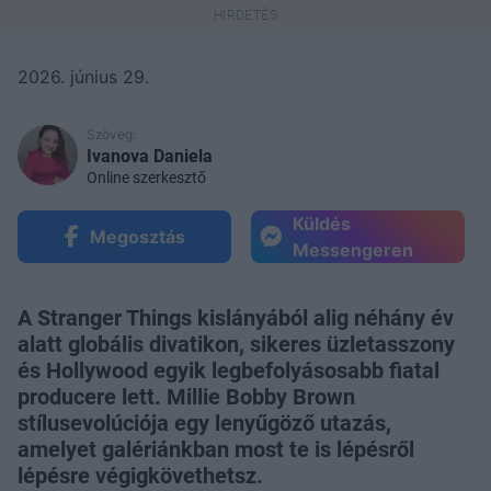
2026. június 29.
Szöveg:
Ivanova Daniela
Online szerkesztő
Küldés
Megosztás
Messengeren
A Stranger Things kislányából alig néhány év
alatt globális divatikon, sikeres üzletasszony
és Hollywood egyik legbefolyásosabb fiatal
producere lett. Millie Bobby Brown
stílusevolúciója egy lenyűgöző utazás,
amelyet galériánkban most te is lépésről
lépésre végigkövethetsz.