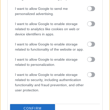
Küldés
I want to allow Google to send me
Megosztás
Messengeren
personalized advertising.
I want to allow Google to enable storage
Itt állíthatod be
, hogy a Google
related to analytics like cookies on web or
keresőben könnyebben megtaláld a
glamour.hu cikkeit
device identifiers in apps.
I want to allow Google to enable storage
related to functionality of the website or app.
I want to allow Google to enable storage
related to personalization.
I want to allow Google to enable storage
related to security, including authentication
functionality and fraud prevention, and other
user protection.
CONFIRM
MILLIE BOBBY BROWN
NEMZETKÖZI SZTÁROK