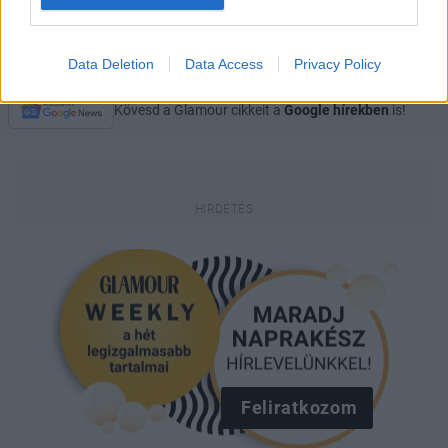
STRANGER THINGS
JAKE BONGIOVI
Data Deletion
Data Access
Privacy Policy
Kövesd a Glamour cikkeit a
Google hírekben
is!
Feliratkozom