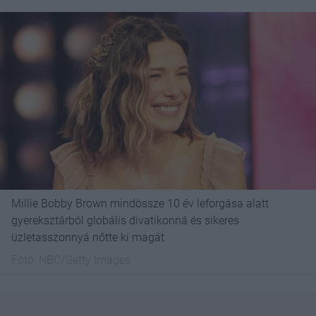
Millie Bobby Brown mindössze 10 év leforgása alatt
gyereksztárból globális divatikonná és sikeres
üzletasszonnyá nőtte ki magát
Fotó:
NBC/Getty Images