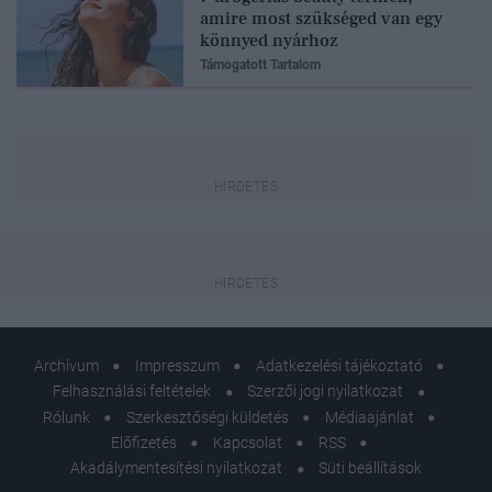
amire most szükséged van egy
könnyed nyárhoz
Támogatott Tartalom
Archívum
Impresszum
Adatkezelési tájékoztató
Felhasználási feltételek
Szerzői jogi nyilatkozat
Rólunk
Szerkesztőségi küldetés
Médiaajánlat
Előfizetés
Kapcsolat
RSS
Akadálymentesítési nyilatkozat
Süti beállítások