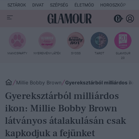
SZTÁROK
DIVAT
SZÉPSÉG
ÉLETMÓD
HOROSZKÓP
KU
MANCSPARTY
NYEREMÉNYJÁTÉK
SYOSS
TAROT
GLAMOUR
20
Millie Bobby Brown
Gyereksztárból milliárdos ikon
Gyereksztárból milliárdos
ikon: Millie Bobby Brown
látványos átalakulásán csak
kapkodjuk a fejünket