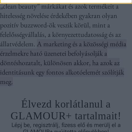
„clean beauty” márkákat és azok termékeit a
hitelesség növelése érdekében gyakran olyan
pozitív buzzword-ök veszik körül, mint a
felelősségvállalás, a környezettudatosság és az
állatvédelem.
A marketing és a közösségi média
érzelmekre ható üzenetei befolyásolják a
döntéshozatalt, különösen akkor, ha azok az
identitásunk egy fontos alkotóelemét szólítják
meg.