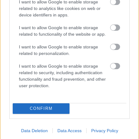
I want to allow Google to enable storage
A marketing szakértői pontosan tudják hogyan
related to analytics like cookies on web or
device identifiers in apps.
érhetik el egy termék vagy szolgáltatás esetében,
hogy elhiggyük, jót teszünk bolygónknak az
I want to allow Google to enable storage
related to functionality of the website or app.
adott dologgal. A „mentes” címke azonban nem
feltétlenül jelent fenntartható gyártást vagy
I want to allow Google to enable storage
related to personalization.
etikus forrásokat. A termékcsomagolás gyakran
I want to allow Google to enable storage
hangsúlyozza a természetességet, miközben a
related to security, including authentication
gyártási folyamatok távolról sem
functionality and fraud prevention, and other
user protection.
környezetkímélők.
Ez a kettősség – amelyet
zöldrefestésnek
CONFIRM
nevezünk – megtéveszti a fogyasztókat, és arra
készteti őket, hogy hamis biztonságérzetben
Data Deletion
Data Access
Privacy Policy
vásároljanak. A pszichológus kiemelte, hogy a