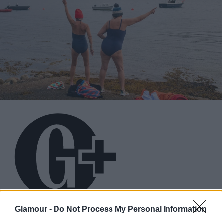
Az „anti-aging”
kora végleg leáldozott - éljen a „healthy
Glamour -
Do Not Process My Personal Information