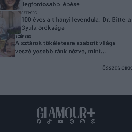
legfontosabb lépése
SZÉPSÉG
100 éves a tihanyi levendula: Dr. Bittera
Gyula öröksége
SZÉPSÉG
A sztárok tökéletesre szabott világa
veszélyesebb ránk nézve, mint
gondolnánk
ÖSSZES CIKK