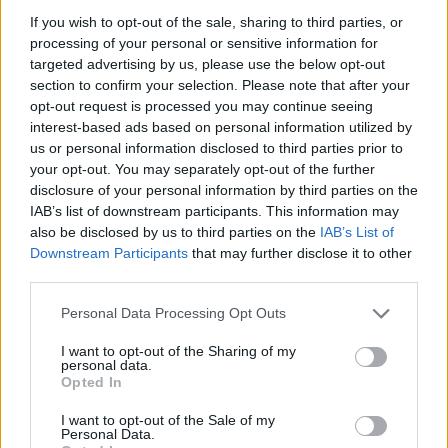
aging”, éljen az érett bőr!
If you wish to opt-out of the sale, sharing to third parties, or
processing of your personal or sensitive information for
targeted advertising by us, please use the below opt-out
A „természetes” termékek iránti igény gyakran
section to confirm your selection. Please note that after your
nem is belőlünk fakad, hanem a társadalmi
opt-out request is processed you may continue seeing
interest-based ads based on personal information utilized by
elvárások és a közösségi média által gerjesztett
us or personal information disclosed to third parties prior to
tökéletességkép nyomásából.
„Ez a vágy
your opt-out. You may separately opt-out of the further
disclosure of your personal information by third parties on the
egyénenként más-más forrásokból fakadhat,
IAB’s list of downstream participants. This information may
mindkettőre láthatunk példát. Egyéni szinten az
also be disclosed by us to third parties on the
IAB’s List of
Downstream Participants
that may further disclose it to other
egyik leggyakoribb mozgatórugó az erkölcsi- és
third parties.
társadalmi felelősségvállalás iránti igény, de az
Please note that this website/app uses one or more Google
Personal Data Processing Opt Outs
sem ritka, hogy egészségügyi megfontolás áll a
services and may gather and store information including but
not limited to your visit or usage behaviour. You may click to
I want to opt-out of the Sharing of my
háttérben.
personal data.
grant or deny consent to Google and its third-party tags to
Opted In
use your data for below specified purposes in below Google
Valójában mindkettő összefüggésben áll az
consent section.
I want to opt-out of the Sale of my
Personal Data.