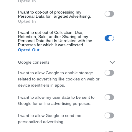
énképünkkel valamilyen módon: az előbbi esetben
Opted In
értékrendünket képviseljük, utóbbi esetben pedig
I want to opt-out of processing my
Personal Data for Targeted Advertising.
egyfajta öngondoskodásról van szó
” – fejtette ki
Opted In
Ádám Annabella, a BeBalanced Pszichológiai
I want to opt-out of Collection, Use,
Pont pszichológusa. Ezek mellett azonban
Retention, Sale, and/or Sharing of my
Personal Data that Is Unrelated with the
Purposes for which it was collected.
valóban megjelenhet a társadalmi nyomás is a
Opted Out
szakértő szerint, hiszen társas lényként a
Google consents
valahová való tartozás igénye erős bennünk, így
I want to allow Google to enable storage
óhatatlanul definiáljuk a saját identitásunkat
related to advertising like cookies on web or
azon keresztül is, hogy milyen közösség(ek)nek
device identifiers in apps.
vagyunk részei.
I want to allow my user data to be sent to
Google for online advertising purposes.
A zöld illúzió: marketing vagy
I want to allow Google to send me
valóság?
personalized advertising.