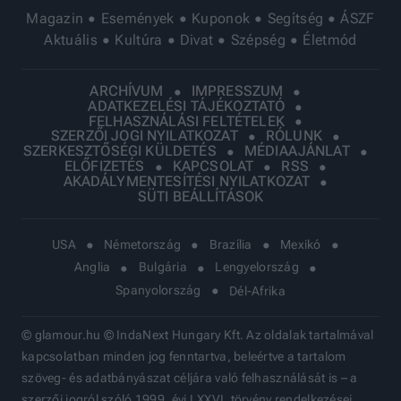
Magazin
Események
Kuponok
Segítség
ÁSZF
Aktuális
Kultúra
Divat
Szépség
Életmód
ARCHÍVUM
IMPRESSZUM
ADATKEZELÉSI TÁJÉKOZTATÓ
FELHASZNÁLÁSI FELTÉTELEK
SZERZŐI JOGI NYILATKOZAT
RÓLUNK
SZERKESZTŐSÉGI KÜLDETÉS
MÉDIAAJÁNLAT
ELŐFIZETÉS
KAPCSOLAT
RSS
AKADÁLYMENTESÍTÉSI NYILATKOZAT
SÜTI BEÁLLÍTÁSOK
USA
Németország
Brazília
Mexikó
Anglia
Bulgária
Lengyelország
Spanyolország
Dél-Afrika
© glamour.hu © IndaNext Hungary Kft. Az oldalak tartalmával
kapcsolatban minden jog fenntartva, beleértve a tartalom
szöveg- és adatbányászat céljára való felhasználását is – a
szerzői jogról szóló 1999. évi LXXVI. törvény rendelkezései