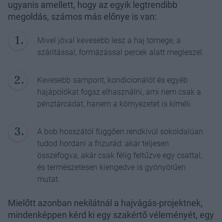
ugyanis amellett, hogy az egyik legtrendibb
megoldás, számos más előnye is van:
Mivel jóval kevesebb lesz a haj tömege, a
szárítással, formázással percek alatt megleszel.
Kevesebb sampont, kondicionálót és egyéb
hajápolókat fogsz elhasználni, ami nem csak a
pénztárcádat, hanem a környezetet is kíméli.
A bob hosszától függően rendkívül sokoldalúan
tudod hordani a frizurád: akár teljesen
összefogva, akár csak félig feltűzve egy csattal,
és természetesen kiengedve is gyönyörűen
mutat.
Mielőtt azonban nekilátnál a hajvágás-projektnek,
mindenképpen kérd ki egy szakértő véleményét, egy