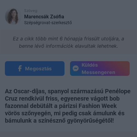
Szöveg:
Marencsák Zsófia
Szépségrovat-szerkesztő
Ez a cikk több mint 6 hónapja frissült utoljára, a
benne lévő információk elavultak lehetnek.
Küldés
Megosztás
Messengeren
Az Oscar-díjas, spanyol származású Penélope
Cruz rendkívül friss, egyenesre vágott bob
fazonnal debütált a párizsi Fashion Week
vörös szőnyegén, mi pedig csak ámulunk és
bámulunk a színésznő gyönyörűségétől!