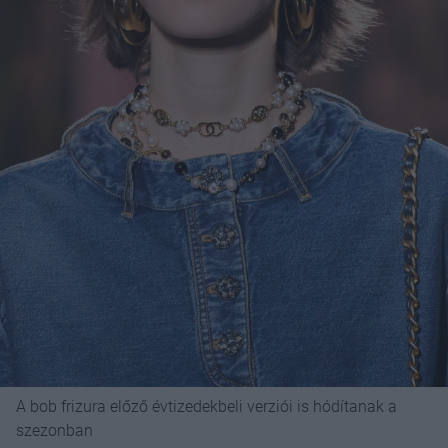
A bob frizura előző évtizedekbeli verziói is hódítanak a
szezonban