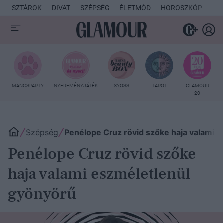
SZTÁROK
DIVAT
SZÉPSÉG
ÉLETMÓD
HOROSZKÓP
KU
MANCSPARTY
NYEREMÉNYJÁTÉK
SYOSS
TAROT
GLAMOUR
20
Szépség
Penélope Cruz rövid szőke haja valami 
Penélope Cruz rövid szőke
haja valami eszméletlenül
gyönyörű