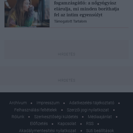
fogamzásgátló: a nőgyógyász
elárulja, mi minden boríthatja
fel az intim egyensúlyt
Támogatott Tartalom
Archívum
Impresszum
Adatkezelési tájékoztató
Felhasználási feltételek
Szerzői jogi nyilatkozat
Rólunk
Szerkesztőségi küldetés
Médiaajánlat
Előfizetés
Kapcsolat
RSS
Akadálymentesítési nyilatkozat
Süti beállítások