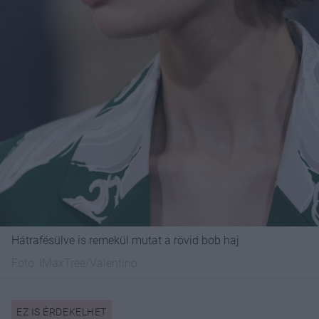
Hátrafésülve is remekül mutat a rövid bob haj
Fotó:
IMaxTree/Valentino