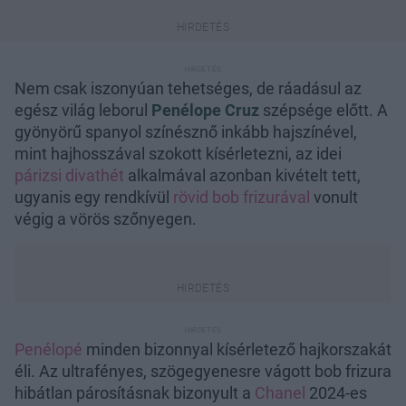
Nem csak iszonyúan tehetséges, de ráadásul az
egész világ leborul
Penélope Cruz
szépsége előtt. A
gyönyörű spanyol színésznő inkább hajszínével,
mint hajhosszával szokott kísérletezni, az idei
párizsi divathét
alkalmával azonban kivételt tett,
ugyanis egy rendkívül
rövid bob frizurával
vonult
végig a vörös szőnyegen.
Penélopé
minden bizonnyal kísérletező hajkorszakát
éli. Az ultrafényes, szögegyenesre vágott bob frizura
hibátlan párosításnak bizonyult a
Chanel
2024-es