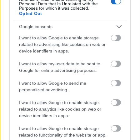
Personal Data that Is Unrelated with the
Purposes for which it was collected.
Opted Out
Google consents
I want to allow Google to enable storage
related to advertising like cookies on web or
device identifiers in apps.
I want to allow my user data to be sent to
Google for online advertising purposes.
I want to allow Google to send me
personalized advertising.
I want to allow Google to enable storage
Más világhírű nevek mellett Hailey Bieber is bevállalta a
related to analytics like cookies on web or
bob frizurát, amivel újabb lavinát indított a közösségi
device identifiers in apps.
felületeken
I want to allow Google to enable storage
Fotó:
Northfoto
related to functionality of the website or app.