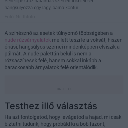
Penélope Cruz hatalmas szemeit tökéletesen
hangsúlyozza egy lágy, barna kontúr
Fotó:
Northfoto
A színésznő az esetek túlnyomó többségében a
nude rúzsárnyalatok
mellett teszi le a voksát, hiszen
óriási, hangsúlyos szemei mindenképpen elviszik a
pálmát. A nude palettán belül is nem a
rózsaszínesek felé, hanem sokkal inkább a
barackosabb árnyalatok felé orientálódik.
Testhez illő választás
Ha azt fontolgatod, hogy levágatod a hajad, mi csak
biztatni tudunk, hogy próbáld ki a bob fazont,