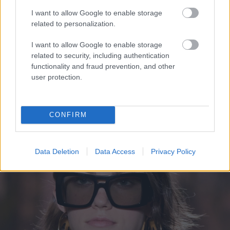
I want to allow Google to enable storage
A legnagyobb divatházak bemutatóiról is
related to personalization.
visszaköszönnek a legkülönfélébb bob változatok.
Tökéletes döntés lehet azoknak, akik kacérkodnak a
I want to allow Google to enable storage
rövid haj gondolatával, de mégsem merik elsőre
related to security, including authentication
bevállalni a teljesen rövid hajhosszt.
functionality and fraud prevention, and other
user protection.
CONFIRM
Data Deletion
Data Access
Privacy Policy