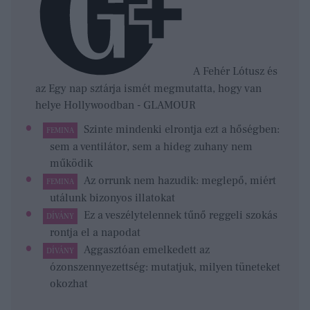
A Fehér Lótusz és
az Egy nap sztárja ismét megmutatta, hogy van
helye Hollywoodban - GLAMOUR
Szinte mindenki elrontja ezt a hőségben:
FEMINA
sem a ventilátor, sem a hideg zuhany nem
működik
Az orrunk nem hazudik: meglepő, miért
FEMINA
utálunk bizonyos illatokat
Ez a veszélytelennek tűnő reggeli szokás
DÍVÁNY
rontja el a napodat
Aggasztóan emelkedett az
DÍVÁNY
ózonszennyezettség: mutatjuk, milyen tüneteket
okozhat