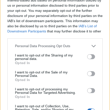
interest-based ads based on personal information utilized by
Egy huzamban már a harmadik éve, hogy a
bob
us or personal information disclosed to third parties prior to
frizura
a hajtrendek élén landol, azóta pedig
számos
your opt-out. You may separately opt-out of the further
híresség
vállalta be, hogy évek óta féltve őrzött és
disclosure of your personal information by third parties on the
növesztett természetes hajhosszától megszabadul,
IAB’s list of downstream participants. This information may
hogy kövesse a bob trendjét. A közösségi média
also be disclosed by us to third parties on the
IAB’s List of
felületeken tengernyi változata megjelent már,
Downstream Participants
that may further disclose it to other
third parties.
amelyek között többnyire a vágási és a formázási
technika jelenti a legnagyobb különbséget.
Please note that this website/app uses one or more Google
Personal Data Processing Opt Outs
services and may gather and store information including but
not limited to your visit or usage behaviour. You may click to
I want to opt-out of the Sharing of my
personal data.
grant or deny consent to Google and its third-party tags to
Opted In
use your data for below specified purposes in below Google
consent section.
I want to opt-out of the Sale of my
Personal Data.
Opted In
I want to opt-out of processing my
Personal Data for Targeted Advertising.
Opted In
I want to opt-out of Collection, Use,
Retention, Sale, and/or Sharing of my