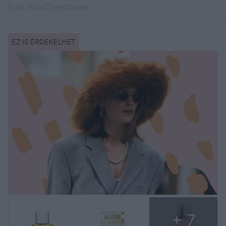
Fotó:
IMaxTree/Chanel
+ 7