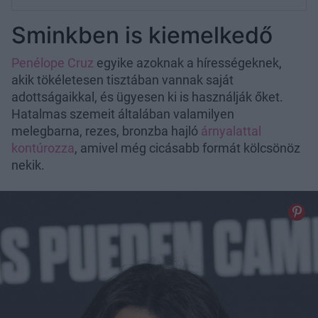
Sminkben is kiemelkedő
Penélope Cruz
egyike azoknak a hírességeknek,
akik tökéletesen tisztában vannak saját
adottságaikkal, és ügyesen ki is használják őket.
Hatalmas szemeit általában valamilyen
melegbarna, rezes, bronzba hajló
árnyalattal
kontúrozza
, amivel még cicásabb formát kölcsönöz
nekik.