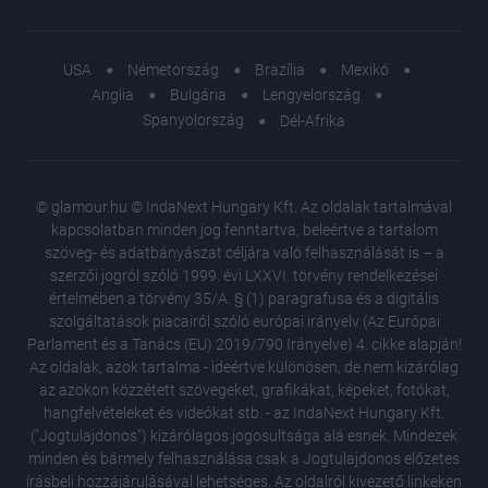
USA
Németország
Brazília
Mexikó
Anglia
Bulgária
Lengyelország
Spanyolország
Dél-Afrika
© glamour.hu © IndaNext Hungary Kft. Az oldalak tartalmával
kapcsolatban minden jog fenntartva, beleértve a tartalom
szöveg- és adatbányászat céljára való felhasználását is – a
szerzői jogról szóló 1999. évi LXXVI. törvény rendelkezései
értelmében a törvény 35/A. § (1) paragrafusa és a digitális
szolgáltatások piacairól szóló európai irányelv (Az Európai
Parlament és a Tanács (EU) 2019/790 Irányelve) 4. cikke alapján!
Az oldalak, azok tartalma - ideértve különösen, de nem kizárólag
az azokon közzétett szövegeket, grafikákat, képeket, fotókat,
hangfelvételeket és videókat stb. - az IndaNext Hungary Kft.
("Jogtulajdonos") kizárólagos jogosultsága alá esnek. Mindezek
minden és bármely felhasználása csak a Jogtulajdonos előzetes
írásbeli hozzájárulásával lehetséges. Az oldalról kivezető linkeken