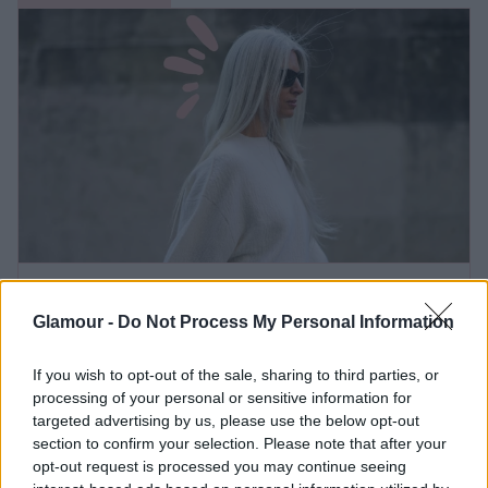
Tényleg őszülhet a hajad a stressztől?
Glamour -
Do Not Process My Personal Information
Megkérdeztünk egy szakértőt
If you wish to opt-out of the sale, sharing to third parties, or
processing of your personal or sensitive information for
Bob a trendek
targeted advertising by us, please use the below opt-out
középpontjában
section to confirm your selection. Please note that after your
opt-out request is processed you may continue seeing