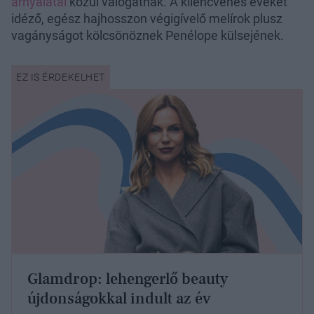
árnyalatai
közül válogatnak. A kilencvenes éveket
idéző, egész hajhosszon végigívelő melírok plusz
vagányságot kölcsönöznek Penélope külsejének.
Glamdrop: lehengerlő beauty
újdonságokkal indult az év