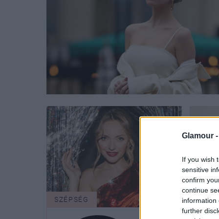
Glamour 
If you wish 
sensitive in
confirm you
continue se
SZÉPSÉG
SZÉP
information 
further disc