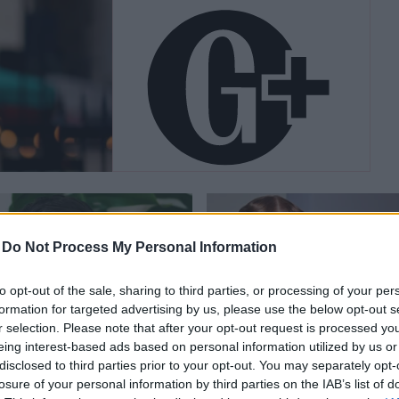
Akkor vagyok elég, ha
kevesebbet eszem:
ilyen, amikor az
-
Do Not Process My Personal Information
étkezés
önbizalomharc
to opt-out of the sale, sharing to third parties, or processing of your per
formation for targeted advertising by us, please use the below opt-out s
r selection. Please note that after your opt-out request is processed y
eing interest-based ads based on personal information utilized by us or
SÉG
SZÉPSÉG
disclosed to third parties prior to your opt-out. You may separately opt-
losure of your personal information by third parties on the IAB’s list of