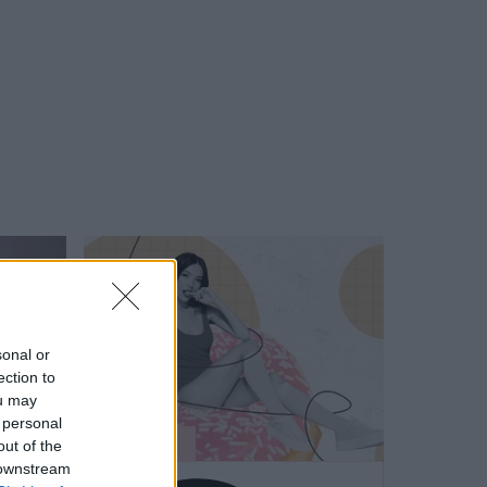
sonal or
ection to
ou may
 personal
SZÉPSÉG
out of the
 downstream