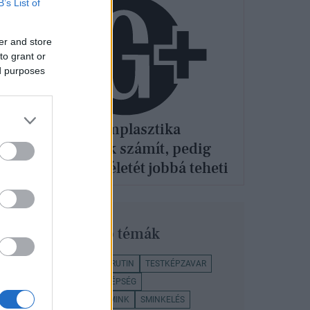
B’s List of
er and store
to grant or
ed purposes
A
Az intimplasztika
tabunak számít, pedig
sok nő életét jobbá teheti
sz,
kozni
Legnépszerűbb témák
SZÉPSÉG
BŐRÁPOLÁSI RUTIN
TESTKÉPZAVAR
PLASZTIKAI SEBÉSZ
SZÉPSÉG
BŐRÁPOLÁSI TIPPEK
SMINK
SMINKELÉS