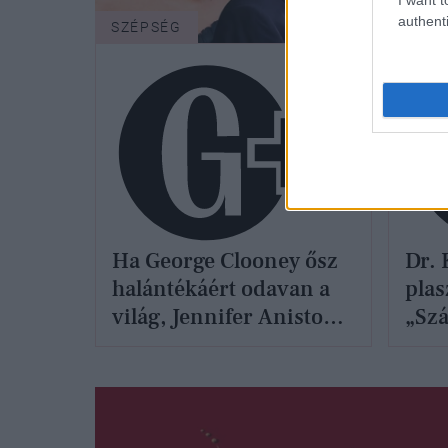
authenti
SZÉPSÉG
SZÉP
Ha George Clooney ősz
Dr. 
halántékáért odavan a
plas
világ, Jennifer Anistont
„Sz
miért bíráljuk a
műté
ráncaiért?
vala
lesz
nem 