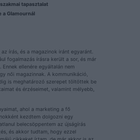
 szakmai tapasztalat
e a Glamournál
z írás, és a magazinok iránt egyaránt.
ul fogalmazás írásra került a sor, és már
. Ennek ellenére egyáltalán nem
 egy női magazinnak. A kommunikáció,
dig is meghatározó szerepet töltöttek be
ataimat és érzéseimet, valamint mélyebb,
yaimat, ahol a marketing a fő
nokként kezdtem dolgozni egy
áratlanul belecsöppentem az újságírás
rzés, és akkor tudtam, hogy ezzel
émájú cikkeket írtam, de már akkor is az