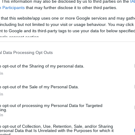
. This information may also be disclosed by us to third parties on the
IA
Participants
that may further disclose it to other third parties.
 that this website/app uses one or more Google services and may gath
including but not limited to your visit or usage behaviour. You may click 
 to Google and its third-party tags to use your data for below specifi
ogle consent section.
l Data Processing Opt Outs
fodrász figyelmeztet,
eg szebb lesz a
ilyen hajstílust
o opt-out of the Sharing of my personal data.
 napi 3 liter víztől?
semmiképp ne válas
In
ha nincs időd foglal
o opt-out of the Sale of my Personal Data.
vele
In
to opt-out of processing my Personal Data for Targeted
ing.
In
o opt-out of Collection, Use, Retention, Sale, and/or Sharing
ersonal Data that Is Unrelated with the Purposes for which it
lected.