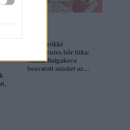
SZÉPSÉG
Ez az örökké
ráncmentes bőr titka:
Anfisa Bulgakova
beavatott minket az
ük
arcjóga rejtelmeibe
at,
ról