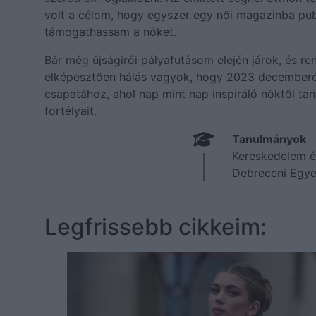
volt a célom, hogy egyszer egy női magazinba pub
támogathassam a nőket.
Bár még újságírói pályafutásom elején járok, és re
elképesztően hálás vagyok, hogy 2023 decembe
csapatához, ahol nap mint nap inspiráló nőktől tan
fortélyait.
Tanulmányok
Kereskedelem é
Debreceni Egy
Legfrissebb cikkeim: