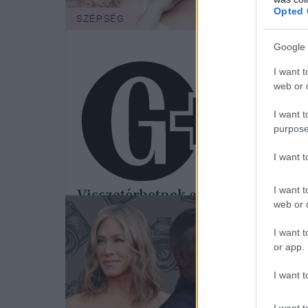
Opted 
SZÉPSÉG
Google 
I want t
web or d
I want t
purpose
I want 
I want t
Visszatérhetnek a kilencvenes
web or d
évek, de a mesterséges
intelligencia is egyre nagyobb
I want t
or app.
szerepet kap majd - szakértő
mesél az idei év sminktrendjeiről
I want t
I want t