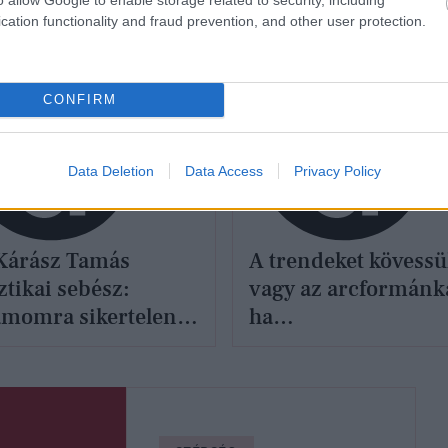
cation functionality and fraud prevention, and other user protection.
SÉG
SZÉPSÉG
CONFIRM
Data Deletion
Data Access
Privacy Policy
Kárász Tamás
A trendeket kövess
ztikai sebész:
vagy az arcformánk
ámomra sikertelen
ha
tnek számít, ha
szemöldökformázás
kinek szép orra
van szó?
, de az életminősége
változik pozitívan”