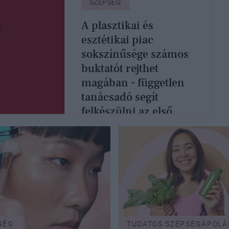
SZÉPSÉG
A plasztikai és
esztétikai piac
sokszínűsége számos
buktatót rejthet
magában - független
tanácsadó segít
felkészülni az első
beavatkozásra
SÉG
TUDATOS SZÉPSÉGÁPOLÁ