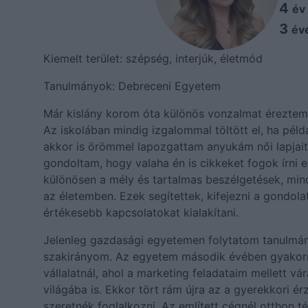
4
év
3
év
Kiemelt terület: szépség, interjúk, életmód
Tanulmányok: Debreceni Egyetem
Már kislány korom óta különös vonzalmat éreztem a
Az iskolában mindig izgalommal töltött el, ha példá
akkor is örömmel lapozgattam anyukám női lapjait
gondoltam, hogy valaha én is cikkeket fogok írni
különösen a mély és tartalmas beszélgetések, min
az életemben. Ezek segítettek, kifejezni a gondol
értékesebb kapcsolatokat kialakítani.
Jelenleg gazdasági egyetemen folytatom tanulmán
szakirányom. Az egyetem második évében gyakor
vállalatnál, ahol a marketing feladataim mellett v
világába is. Ekkor tört rám újra az a gyerekkori é
szeretnék foglalkozni. Az említett cégnél otthon t