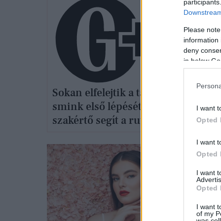
participants
Downstream 
Please note
information 
deny consent
in below Go
Persona
Sokan elfelejtik a tartós
Tényl
smink első lépését:
I want t
bőröm
szakértő segít a rutin
Opted 
kialakításában
I want t
Opted 
I want 
Advertis
Opted 
I want t
of my P
was col