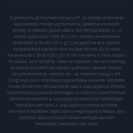
© glamour.hu © IndaNext Hungary Kft. Az oldalak tartalmával
kapcsolatban minden jog fenntartva, beleértve a tartalom
szöveg- és adatbányászat céljára való felhasználását is – a
szerzői jogról szóló 1999. évi LXXVI. törvény rendelkezései
értelmében a törvény 35/A. § (1) paragrafusa és a digitális
szolgáltatások piacairól szóló európai irányelv (Az Európai
Parlament és a Tanács (EU) 2019/790 Irányelve) 4. cikke alapján!
Az oldalak, azok tartalma - ideértve különösen, de nem kizárólag
az azokon közzétett szövegeket, grafikákat, képeket, fotókat,
hangfelvételeket és videókat stb. - az IndaNext Hungary Kft.
("Jogtulajdonos") kizárólagos jogosultsága alá esnek. Mindezek
minden és bármely felhasználása csak a Jogtulajdonos előzetes
írásbeli hozzájárulásával lehetséges. Az oldalról kivezető linkeken
elérhető tartalmakért a Jogtulajdonos semmilyen felelősséget,
helytállást nem vállal. A Jogtulajdonos pontos és hiteles
információk közlésére, tájékoztatás megadására törekszik, de a
közlésből, tájékoztatásból fakadó esetleges károkért
felelősséget, helytállást nem vállal.