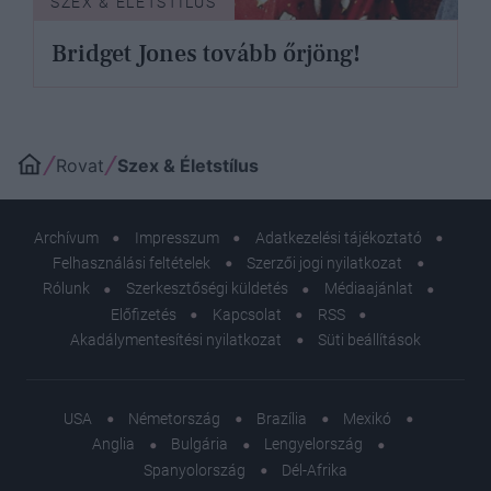
SZEX & ÉLETSTÍLUS
Bridget Jones tovább őrjöng!
Rovat
Szex & Életstílus
Archívum
Impresszum
Adatkezelési tájékoztató
Felhasználási feltételek
Szerzői jogi nyilatkozat
Rólunk
Szerkesztőségi küldetés
Médiaajánlat
Előfizetés
Kapcsolat
RSS
Akadálymentesítési nyilatkozat
Süti beállítások
USA
Németország
Brazília
Mexikó
Anglia
Bulgária
Lengyelország
Spanyolország
Dél-Afrika