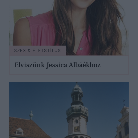
SZEX & ÉLETSTÍLUS
Elviszünk Jessica Albáékhoz