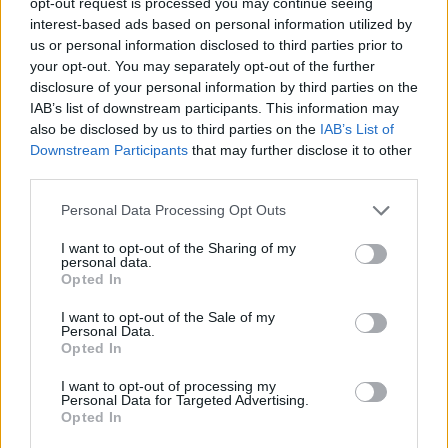
opt-out request is processed you may continue seeing
SZEX & ÉLETSTÍLUS
interest-based ads based on personal information utilized by
us or personal information disclosed to third parties prior to
Kezdd a napod citromos meleg
your opt-out. You may separately opt-out of the further
disclosure of your personal information by third parties on the
vízzel!
IAB’s list of downstream participants. This information may
also be disclosed by us to third parties on the
IAB’s List of
Downstream Participants
that may further disclose it to other
third parties.
Please note that this website/app uses one or more Google
Personal Data Processing Opt Outs
services and may gather and store information including but
not limited to your visit or usage behaviour. You may click to
I want to opt-out of the Sharing of my
personal data.
grant or deny consent to Google and its third-party tags to
Opted In
use your data for below specified purposes in below Google
consent section.
I want to opt-out of the Sale of my
Personal Data.
Opted In
SZEX & ÉLETSTÍLUS
I want to opt-out of processing my
Personal Data for Targeted Advertising.
Bonta Gáspár kiállítása a Brody
Opted In
House Studióban