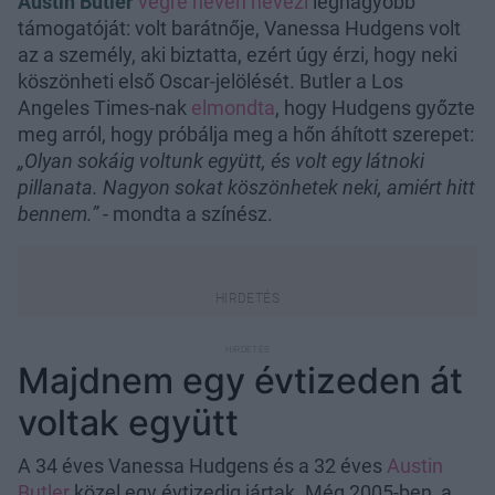
Austin Butler
végre nevén nevezi
legnagyobb
támogatóját: volt barátnője, Vanessa Hudgens volt
az a személy, aki biztatta, ezért úgy érzi, hogy neki
köszönheti első Oscar-jelölését. Butler a Los
Angeles Times-nak
elmondta
, hogy Hudgens győzte
meg arról, hogy próbálja meg a hőn áhított szerepet:
„Olyan sokáig voltunk együtt, és volt egy látnoki
pillanata. Nagyon sokat köszönhetek neki, amiért hitt
bennem.”
- mondta a színész.
Majdnem egy évtizeden át
voltak együtt
A 34 éves Vanessa Hudgens és a 32 éves
Austin
Butler
közel egy évtizedig jártak. Még 2005-ben, a