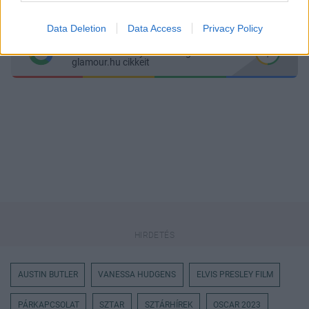
Messengeren
Data Deletion
Data Access
Privacy Policy
Itt állíthatod be
, hogy a Google
keresőben könnyebben megtaláld a
glamour.hu cikkeit
AUSTIN BUTLER
VANESSA HUDGENS
ELVIS PRESLEY FILM
PÁRKAPCSOLAT
SZTAR
SZTÁRHÍREK
OSCAR 2023