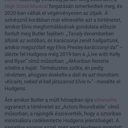
High Scool Musical
forgatásán ismerkedtek meg, és
2020-ban váltak el végérvényesen az útjaik. A
színésznő korábban már elmesélte azt a történetet,
amikor Elvis megformálásának gondolata először
fordult meg Butler fejében.
„Tavaly decemberben
ültünk az autóban, és karácsonyi zenét hallgattunk,
amikor megszólalt egy Elvis Presley karácsonyi dal”
–
idézte fel Hudgens még 2019-ben a „Live with Kelly
and Ryan” című műsorban.
„Akkoriban festette
sötétre a haját. Természetes szőke, én pedig
ránéztem, ahogyan énekelte a dalt és azt mondtam:
»
Kicsim, neked el kell játszanod Elvis-t
«
”
- mesélte el
Hudgens.
Ám amikor Butler a múlt hónapban újra
elmesélte
ugyanezt a történetet az „Actors Roundtable” című
műsorban, a rajongók észrevették, hogy a sztoriban
minimálisra csökkentette Hudgens jelentőségét. A
narratíva azonos azzal, mint amit Hudgens mondott,