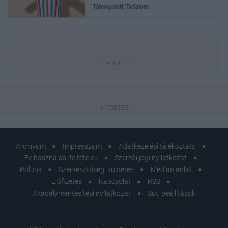
Támogatott Tartalom
Archívum
Impresszum
Adatkezelési tájékoztató
Felhasználási feltételek
Szerzői jogi nyilatkozat
Rólunk
Szerkesztőségi küldetés
Médiaajánlat
Előfizetés
Kapcsolat
RSS
Akadálymentesítési nyilatkozat
Süti beállítások