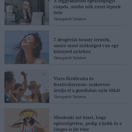
A leggyakoribb egészségügyi
csapda, amibe nők ezrei lépnek
bele
Támogatott Tartalom
7 drogériás beauty termék,
amire most szükséged van egy
könnyed nyárhoz
Támogatott Tartalom
Vizes fürdőruha és
fesztiválszezon: szakorvos
árulja el a gondtalan nyár titkát
Támogatott Tartalom
Mindenki azt hiszi, hogy
egészségtelen, pedig a hekk és a
lángos is jót tehe