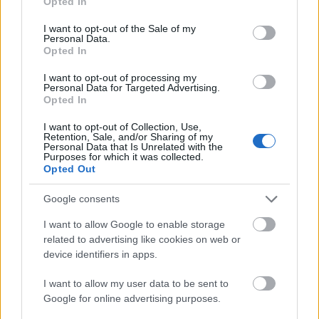
Opted In
akcentusán is dolgozott.
„Olyan keményen
use your data for below specified purposes in below Google
dolgoztam, mintha lenne munkám” -
árulta el a
consent section.
I want to opt-out of the Sale of my
Personal Data.
magazinnak, Hudgens-nek pedig végtelenül hálás,
Opted In
amiért megadta neki a kezdő löketet:
„Tartozom
Vanessa Hudgens-nek Elvis szerepért.”
I want to opt-out of processing my
Personal Data for Targeted Advertising.
Opted In
Hozd épbe magad a
I want to opt-out of Collection, Use,
legfrissebb sztárhírekkel:
Retention, Sale, and/or Sharing of my
Personal Data that Is Unrelated with the
Purposes for which it was collected.
Noah Cyrus nyakláncot használt melltartóként,
Opted Out
és minden joga megvan hozzá
Katalin hercegné egy lépést sem tesz e nélkül a
Google consents
tárgy nélkül
I want to allow Google to enable storage
Shakira exe, Piqué megmutatta új barátnőjét
related to advertising like cookies on web or
device identifiers in apps.
I want to allow my user data to be sent to
Google for online advertising purposes.