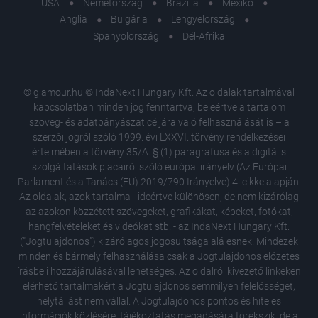
USA
Németország
Brazília
Mexikó
Anglia
Bulgária
Lengyelország
Spanyolország
Dél-Afrika
© glamour.hu © IndaNext Hungary Kft. Az oldalak tartalmával
kapcsolatban minden jog fenntartva, beleértve a tartalom
szöveg- és adatbányászat céljára való felhasználását is – a
szerzői jogról szóló 1999. évi LXXVI. törvény rendelkezései
értelmében a törvény 35/A. § (1) paragrafusa és a digitális
szolgáltatások piacairól szóló európai irányelv (Az Európai
Parlament és a Tanács (EU) 2019/790 Irányelve) 4. cikke alapján!
Az oldalak, azok tartalma - ideértve különösen, de nem kizárólag
az azokon közzétett szövegeket, grafikákat, képeket, fotókat,
hangfelvételeket és videókat stb. - az IndaNext Hungary Kft.
("Jogtulajdonos") kizárólagos jogosultsága alá esnek. Mindezek
minden és bármely felhasználása csak a Jogtulajdonos előzetes
írásbeli hozzájárulásával lehetséges. Az oldalról kivezető linkeken
elérhető tartalmakért a Jogtulajdonos semmilyen felelősséget,
helytállást nem vállal. A Jogtulajdonos pontos és hiteles
Szakértő
információk közlésére, tájékoztatás megadására törekszik, de a