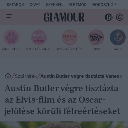
SZTÁROK
DIVAT
SZÉPSÉG
ÉLETMÓD
HOROSZKÓP
KU
MANCSPARTY
NYEREMÉNYJÁTÉK
NYEREMÉNYJÁTÉK
SYOSS
TAROT
Sztárhírek
Austin Butler végre tisztázta Vanessa H
Austin Butler végre tisztázta
az Elvis-film és az Oscar-
jelölése körüli félreértéseket