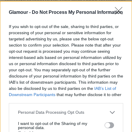
azt viszont Butler nem árulta el, ki a titokzatos barát.
Glamour -
Do Not Process My Personal Information
Megfeszített tempót
If you wish to opt-out of the sale, sharing to third parties, or
diktált magának
processing of your personal or sensitive information for
targeted advertising by us, please use the below opt-out
„Néhány héttel később épp zongoráztam. Igazából
section to confirm your selection. Please note that after your
soha nem énekeltem egyik barátomnak sem, de most
opt-out request is processed you may continue seeing
ugyanaz a barát volt ott, és előtte játszottam. Azt
interest-based ads based on personal information utilized by
mondta: »Komolyan mondom. Ki kell találnod,
us or personal information disclosed to third parties prior to
your opt-out. You may separately opt-out of the further
hogyan szerezd meg a forgatókönyv jogait.
«
”
Aztán
disclosure of your personal information by third parties on the
az ügynököm felhívott, és azt mondta:
„Szóval, Baz
IAB’s list of downstream participants. This information may
Luhrmann egy Elvis-filmet készít.”
Az emberek
also be disclosed by us to third parties on the
IAB’s List of
sokszor
megkérdezték tőle
, tudja-e, hogy úgy néz ki,
Downstream Participants
that may further disclose it to other
mint Elvis, de ő nem látta a hasonlóságot. Hatalmas
third parties.
próbatételként tekintett a rábízott feladatra:
„Ez az
Please note that this website/app uses one or more Google
Personal Data Processing Opt Outs
Everest. Nem tudom, hogy elég jó vagyok-e, de
services and may gather and store information including but
mindent bele kell adnom."
Valóban ennyire elszánt
not limited to your visit or usage behaviour. You may click to
I want to opt-out of the Sharing of my
volt: személyi edzőhöz járt, képezte a hangját és az
personal data.
grant or deny consent to Google and its third-party tags to