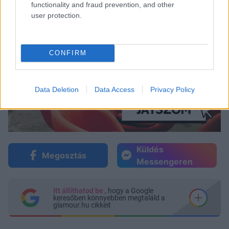
functionality and fraud prevention, and other
user protection.
CONFIRM
Data Deletion
Data Access
Privacy Policy
Küldés
Megosztás
Messengeren
Itt állíthatod be
, hogy a Google
keresőben könnyebben megtaláld a
glamour.hu cikkeit