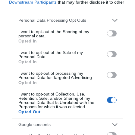
Downstream Participants
that may further disclose it to other
third parties.
A
Causeway
kapcsán a Lawrence azt is elárulta,
Please note that this website/app uses one or more Google
hogy végre úgy érzi, visszakapta az identitását:
Personal Data Processing Opt Outs
services and may gather and store information including but
„
hosszú idő után végre újra személyesnek érzem,
not limited to your visit or usage behaviour. You may click to
I want to opt-out of the Sharing of my
amit csinálok
”. A film rendkívül közel áll a
personal data.
grant or deny consent to Google and its third-party tags to
színésznőhöz: egyrészt azt az érzést kelti, mintha
Opted In
use your data for below specified purposes in below Google
egy napló oldalait olvasná, másrészt a film
consent section.
I want to opt-out of the Sale of my
készítésében életében először producerként is részt
Personal Data.
Opted In
vett az Excellent Cadaver nevű, saját produkciós
cégén keresztül.
I want to opt-out of processing my
Personal Data for Targeted Advertising.
Jennifer Lawrence azt is elmagyarázta, hogy a cég
Opted In
neve nem véletlenül utal arra a szicíliai
I want to opt-out of Collection, Use,
maffiakifejezésre, ami egy jelentős híresség
Retention, Sale, and/or Sharing of my
Personal Data that Is Unrelated with the
kiiktatását jelenti: „
Egyszerűen így volt értelme: azt
Purposes for which it was collected.
hiszem volt egy részem, amely ki akarta végezni azt a
Opted Out
részemet.
”
Google consents
Képbe hozunk a sztárvilág