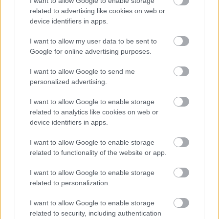
I want to allow Google to enable storage
híreivel:
related to advertising like cookies on web or
device identifiers in apps.
Az Instagram és a Twitter is fellépett Kanye West
I want to allow my user data to be sent to
antiszemitizmusa ellen
Google for online advertising purposes.
Hosszas nézegetés után sem ismertünk rá Adam
Driverre az új filmjében
I want to allow Google to send me
Vilmos herceg világossá tette, hogy Kamilla nem
personalized advertising.
a gyerekei nagyanyja
I want to allow Google to enable storage
related to analytics like cookies on web or
device identifiers in apps.
I want to allow Google to enable storage
related to functionality of the website or app.
I want to allow Google to enable storage
related to personalization.
I want to allow Google to enable storage
related to security, including authentication