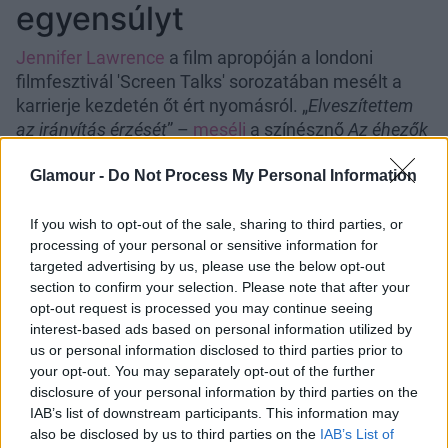
egyensúlyt
Jennifer Lawrence
a film apropóján a londoni
filmfesztivál 'Screen Talks' sorozatában mesélt a
karrierje kezdetén őt ért nyomásról. „
Elveszítettem
az irányítás érzését
” –
meséli
a színésznő
Az éhezők
viadala
franchise 2012-es kirobbanó sikerének
Glamour -
Do Not Process My Personal Information
időszakáról.
„
Az éhezők viadalának megjelenése és az Oscar-díj
If you wish to opt-out of the sale, sharing to third parties, or
megnyerése
[2012, Napos Oldal]
között olyannyira
processing of your personal or sensitive information for
árucikké váltam, hogy úgy éreztem minden döntésem
targeted advertising by us, please use the below opt-out
section to confirm your selection. Please note that after your
tulajdonképpen csoportos döntés. Ha most
opt-out request is processed you may continue seeing
visszagondolok, nem is nagyon tudom felidézni az
interest-based ads based on personal information utilized by
azt követő időszakot, mert egyszerűen elvesztettem
us or personal information disclosed to third parties prior to
a kontrollt.
”
your opt-out. You may separately opt-out of the further
disclosure of your personal information by third parties on the
IAB’s list of downstream participants. This information may
also be disclosed by us to third parties on the
IAB’s List of