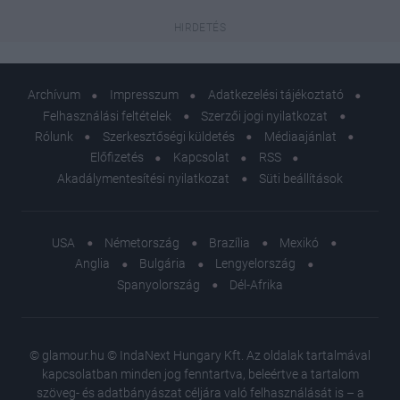
Archívum
Impresszum
Adatkezelési tájékoztató
Felhasználási feltételek
Szerzői jogi nyilatkozat
Rólunk
Szerkesztőségi küldetés
Médiaajánlat
Előfizetés
Kapcsolat
RSS
Akadálymentesítési nyilatkozat
Süti beállítások
USA
Németország
Brazília
Mexikó
Anglia
Bulgária
Lengyelország
Spanyolország
Dél-Afrika
© glamour.hu © IndaNext Hungary Kft. Az oldalak tartalmával
kapcsolatban minden jog fenntartva, beleértve a tartalom
szöveg- és adatbányászat céljára való felhasználását is – a