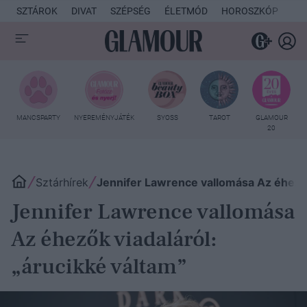
SZTÁROK
DIVAT
SZÉPSÉG
ÉLETMÓD
HOROSZKÓP
KU
MANCSPARTY
NYEREMÉNYJÁTÉK
SYOSS
TAROT
GLAMOUR
20
Sztárhírek
Jennifer Lawrence vallomása Az éhezők 
Jennifer Lawrence vallomása
Az éhezők viadaláról:
„árucikké váltam”