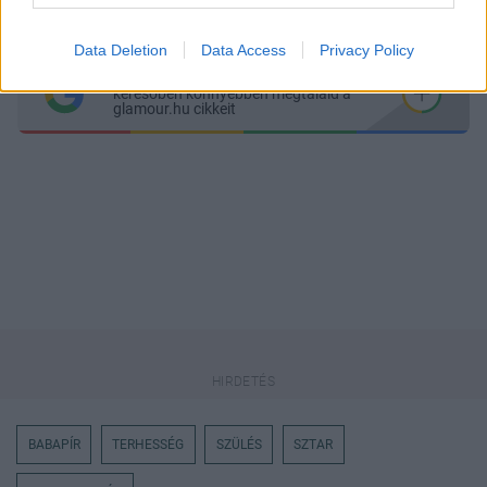
Megosztás
Messengeren
Data Deletion
Data Access
Privacy Policy
Itt állíthatod be
, hogy a Google
keresőben könnyebben megtaláld a
glamour.hu cikkeit
BABAPÍR
TERHESSÉG
SZÜLÉS
SZTAR