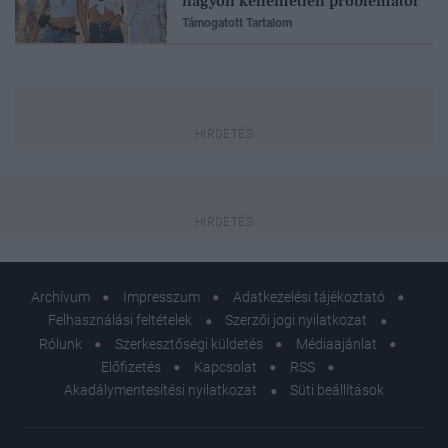
nagyon kellemetlen problémától
Támogatott Tartalom
Archívum
Impresszum
Adatkezelési tájékoztató
Felhasználási feltételek
Szerzői jogi nyilatkozat
Rólunk
Szerkesztőségi küldetés
Médiaajánlat
Előfizetés
Kapcsolat
RSS
Akadálymentesítési nyilatkozat
Süti beállítások