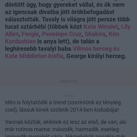
döntött úgy, hogy gyereket vállal, és ők nem
az igencsak divatba jött örökbefogadást
választották. Tavaly is világra jött persze több
tucat sztárbébi (többek közt
Kate Winslet
,
Lily
Allen
,
Fergie
,
Penelope Cruz
,
Shakira
,
Kim
Kardashian
is anya lett), de talán a
leghíresebb tavalyi baba
Vilmos herceg és
Kate Middleton kisfia
, George királyi herceg.
Idén is folytatódik a trend (szerintünk ez tényleg
cool), lássuk kinek születik 2014-ben kisbabája!
Vannak köztük, akiknek ez lesz az első, de van, aki
már rutinos mama: második, harmadik, esetleg
negyedik gyerekét várja. Némelyikük pocakja már