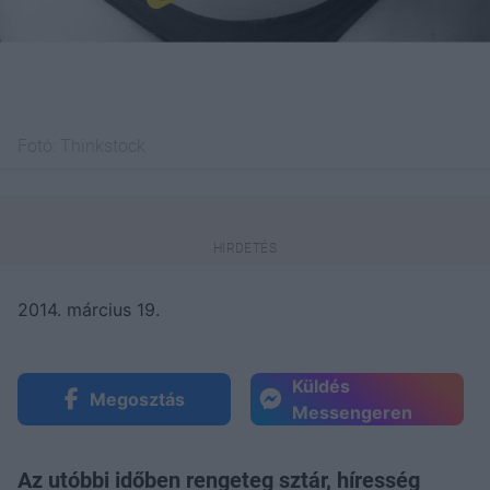
Fotó:
Thinkstock
2014. március 19.
Küldés
Megosztás
Messengeren
Az utóbbi időben rengeteg sztár, híresség