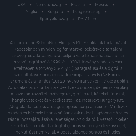
USA
Németország
Brazília
Mexikó
Anglia
Bulgária
Lengyelország
Spanyolország
Dél-Afrika
© glamour.hu © IndaNext Hungary Kft. Az oldalak tartalmával
kapcsolatban minden jog fenntartva, beleértve a tartalom
szöveg- és adatbányászat céljára való felhasználását is – a
szerzői jogról szóló 1999. évi LXXVI. törvény rendelkezései
értelmében a törvény 35/A. § (1) paragrafusa és a digitális
szolgáltatások piacairól szóló európai irányelv (Az Európai
Parlament és a Tanács (EU) 2019/790 Irányelve) 4. cikke alapján!
Az oldalak, azok tartalma - ideértve különösen, de nem kizárólag
az azokon közzétett szövegeket, grafikákat, képeket, fotókat,
hangfelvételeket és videókat stb. - az IndaNext Hungary Kft.
("Jogtulajdonos") kizárólagos jogosultsága alá esnek. Mindezek
minden és bármely felhasználása csak a Jogtulajdonos előzetes
írásbeli hozzájárulásával lehetséges. Az oldalról kivezető linkeken
elérhető tartalmakért a Jogtulajdonos semmilyen felelősséget,
helytállást nem vállal. A Jogtulajdonos pontos és hiteles
Rég látt