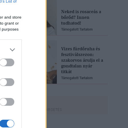
B’s List of
Neked is rosaceás a
bőrőd? Innen
er and store
tudhatod!
to grant or
ed purposes
Támogatott Tartalom
Vizes fürdőruha és
fesztiválszezon:
szakorvos árulja el a
gondtalan nyár
titkát
Támogatott Tartalom