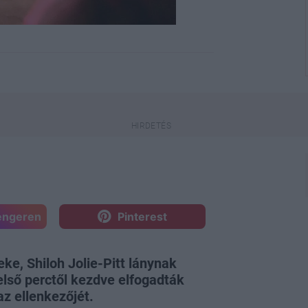
engeren
Pinterest
eke, Shiloh Jolie-Pitt lánynak
 első perctől kezdve elfogadták
az ellenkezőjét.