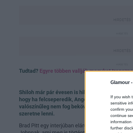
Tudtad?
Egyre többen vallják magukat transz
Glamour 
Shiloh már pár évesen is hihetetlenül hasonlíto
If you wish 
hogy ha felcseperedik, Angelina nyomdokaiba lé
sensitive in
valószínűleg nem fog bekövetkezni, mivel már 2
confirm you
szeretne lenni.
continue se
information 
Brad Pitt egy interjúban elárulta, hogy Shiloh me
further disc
Johnnak, ami meg is történt. Egy idő után pedig h