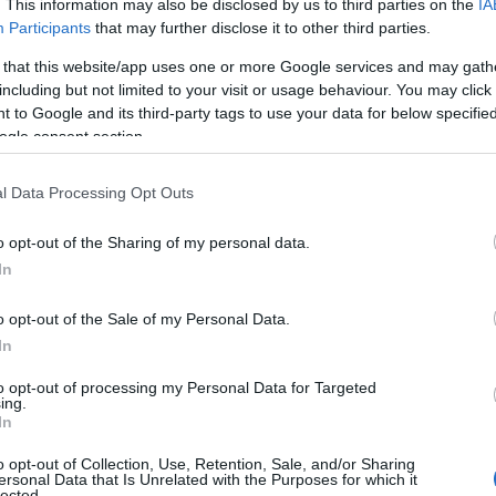
. This information may also be disclosed by us to third parties on the
IA
ttan kezelték a dolgot és támogatták
Participants
that may further disclose it to other third parties.
 that this website/app uses one or more Google services and may gath
including but not limited to your visit or usage behaviour. You may click 
yját? Mintha ikrek lennének!
 to Google and its third-party tags to use your data for below specifi
ogle consent section.
 akinek gyereke egy napon azzal áll
l Data Processing Opt Outs
o opt-out of the Sharing of my personal data.
In
o opt-out of the Sale of my Personal Data.
In
to opt-out of processing my Personal Data for Targeted
ing.
In
o opt-out of Collection, Use, Retention, Sale, and/or Sharing
ersonal Data that Is Unrelated with the Purposes for which it
lected.