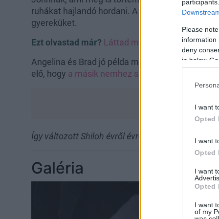
participants
ruhákat hajlandó hordani. A szülők nagyon nyito
Downstream 
gyereküket.
Please note
information 
Ezt olvastad már?
Láttad már Angelina Jolie bát
deny consent
in below Go
Angelina és Brad jó példa minden szülő számára,
elő, hogy
a másik nemhez szeretne tartozni
.
Persona
I want t
Opted 
Így változott Shiloh évről évre!
I want t
Opted 
Galéria
I want 
Advertis
Opted 
I want t
of my P
was col