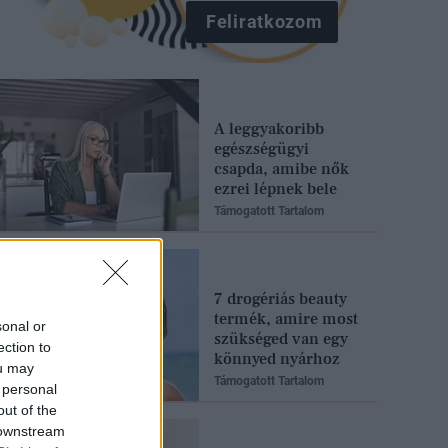
Feliratkozom
A leggyakoribb
egészségügyi
csapda, amibe nők
ezrei lépnek bele
Támogatott Tartalom
7 drogériás beauty
termék, amire most
sonal or
szükséged van egy
ection to
könnyed nyárhoz
ou may
Támogatott Tartalom
 personal
out of the
 downstream