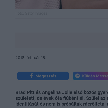
Fotó:
Getty Images
2018. február 15.
Megosztás
Küldés Mess
Brad Pitt és Angelina Jolie első közös gyer
született, de évek óta fiúként él. Szülei az
identitását és nem is próbálták ráerőltetni 