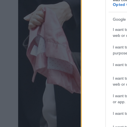
Opted 
Google 
I want t
web or d
I want t
purpose
I want 
I want t
web or d
I want t
or app.
I want t
I want t