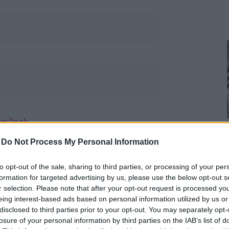
neműnek
-
Do Not Process My Personal Information
tt édesanyjára, ezért sokan várták,
to opt-out of the sale, sharing to third parties, or processing of your per
p. Korán kiderült viszont, hogy ez
formation for targeted advertising by us, please use the below opt-out s
008-ban kijelentette, hogy ő fiú
r selection. Please note that after your opt-out request is processed y
eing interest-based ads based on personal information utilized by us or
disclosed to third parties prior to your opt-out. You may separately opt-
gkérte őket, szólítsák Peter-nek, vagy
losure of your personal information by third parties on the IAB’s list of
aját is levágatta és azóta csak fiú